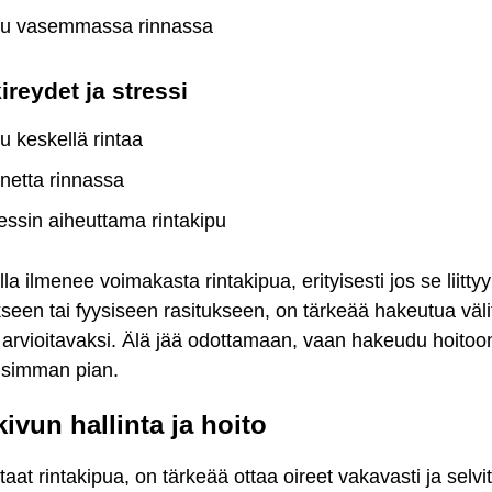
pu vasemmassa rinnassa
ireydet ja stressi
u keskellä rintaa
netta rinnassa
essin aiheuttama rintakipu
lla ilmenee voimakasta rintakipua, erityisesti jos se liittyy
seen tai fyysiseen rasitukseen, on tärkeää hakeutua väli
 arvioitavaksi. Älä jää odottamaan, vaan hakeudu hoitoo
isimman pian.
kivun hallinta ja hoito
aat rintakipua, on tärkeää ottaa oireet vakavasti ja selvi