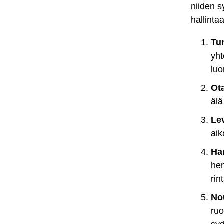
niiden 
hallinta
Tun
yht
luo
Ota
älä
Lev
aik
Har
hen
rin
No
ruo