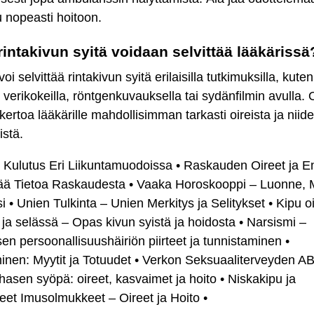
 nopeasti hoitoon.
rintakivun syitä voidaan selvittää lääkärissä
oi selvittää rintakivun syitä erilaisilla tutkimuksilla, kuten
 verikokeilla, röntgenkuvauksella tai sydänfilmin avulla.
kertoa lääkärille mahdollisimman tarkasti oireista ja niid
istä.
 Kulutus Eri Liikuntamuodoissa
•
Raskauden Oireet ja En
ää Tietoa Raskaudesta
•
Vaaka Horoskooppi – Luonne, M
i
•
Unien Tulkinta – Unien Merkitys ja Selitykset
•
Kipu o
 ja selässä – Opas kivun syistä ja hoidosta
•
Narsismi –
sen persoonallisuushäiriön piirteet ja tunnistaminen
•
inen: Myytit ja Totuudet
•
Verkon Seksuaaliterveyden A
hasen syöpä: oireet, kasvaimet ja hoito
•
Niskakipu ja
eet Imusolmukkeet – Oireet ja Hoito
•