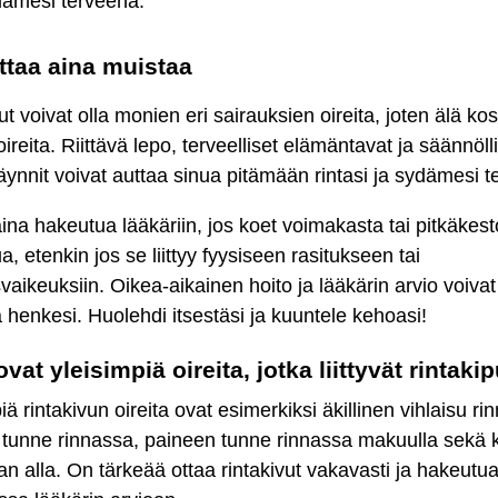
ämesi terveenä.
taa aina muistaa
ut voivat olla monien eri sairauksien oireita, joten älä k
oireita. Riittävä lepo, terveelliset elämäntavat ja säännöll
äynnit voivat auttaa sinua pitämään rintasi ja sydämesi t
ina hakeutua lääkäriin, jos koet voimakasta tai pitkäkest
ua, etenkin jos se liittyy fyysiseen rasitukseen tai
vaikeuksiin. Oikea-aikainen hoito ja lääkärin arvio voivat
 henkesi. Huolehdi itsestäsi ja kuuntele kehoasi!
ovat yleisimpiä oireita, jotka liittyvät rintak
iä rintakivun oireita ovat esimerkiksi äkillinen vihlaisu ri
 tunne rinnassa, paineen tunne rinnassa makuulla sekä 
tan alla. On tärkeää ottaa rintakivut vakavasti ja hakeutu