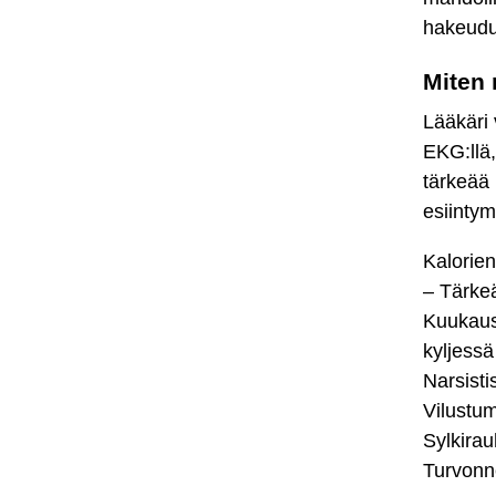
hakeudu
Miten 
Lääkäri v
EKG:llä,
tärkeää 
esiintym
Kalorien
– Tärke
Kuukaus
kyljessä
Narsisti
Vilustum
Sylkirau
Turvonn