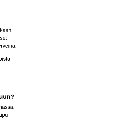
oskaan
iset
erveinä.
oista
ipuun?
nnassa,
kipu
a