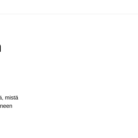
n
ä, mistä
aineen