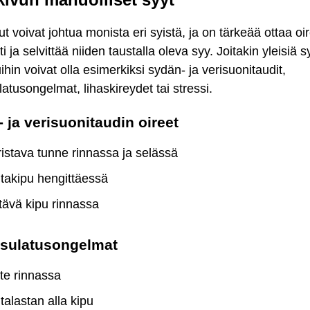
ut voivat johtua monista eri syistä, ja on tärkeää ottaa oi
i ja selvittää niiden taustalla oleva syy. Joitakin yleisiä s
uihin voivat olla esimerkiksi sydän- ja verisuonitaudit,
atusongelmat, lihaskireydet tai stressi.
 ja verisuonitaudin oireet
istava tunne rinnassa ja selässä
takipu hengittäessä
ltävä kipu rinnassa
sulatusongelmat
te rinnassa
talastan alla kipu