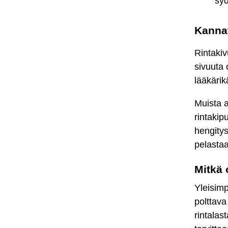
syd
Kannat
Rintakiv
sivuuta 
lääkärik
Muista a
rintakip
hengitys
pelastaa
Mitkä 
Yleisimp
polttava
rintalas