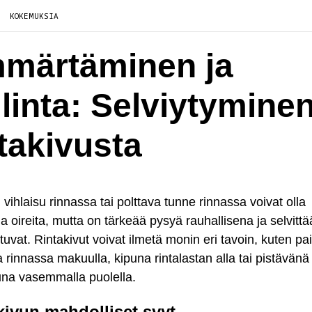
KOKEMUKSIA
märtäminen ja
llinta: Selviytymine
ntakivusta
n vihlaisu rinnassa tai polttava tunne rinnassa voivat olla
ia oireita, mutta on tärkeää pysyä rauhallisena ja selvittä
htuvat. Rintakivut voivat ilmetä monin eri tavoin, kuten p
 rinnassa makuulla, kipuna rintalastan alla tai pistävänä
una vasemmalla puolella.
kivun mahdolliset syyt