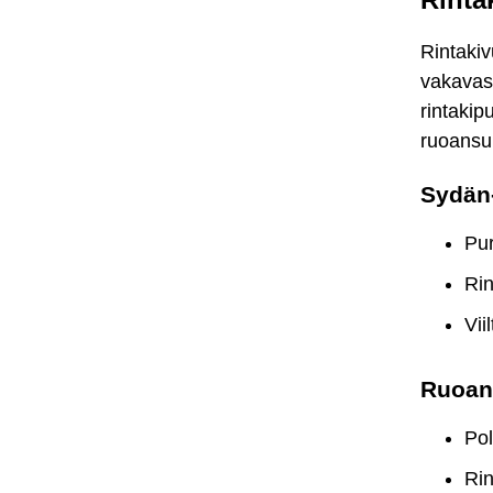
Rintakiv
vakavast
rintakip
ruoansul
Sydän-
Pur
Rin
Vii
Ruoan
Pol
Rin