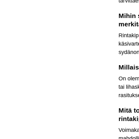
tarvitta
Mihin 
merki
Rintakip
käsivart
sydänong
Millai
On olema
tai liha
rasituks
Mitä t
rintak
Voimakas
mahdolli