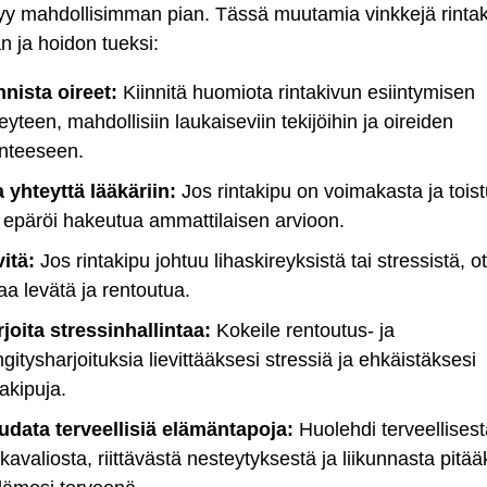
syy mahdollisimman pian. Tässä muutamia vinkkejä rinta
an ja hoidon tueksi:
nista oireet:
Kiinnitä huomiota rintakivun esiintymisen
eyteen, mahdollisiin laukaiseviin tekijöihin ja oireiden
nteeseen.
 yhteyttä lääkäriin:
Jos rintakipu on voimakasta ja tois
 epäröi hakeutua ammattilaisen arvioon.
itä:
Jos rintakipu johtuu lihaskireyksistä tai stressistä, o
aa levätä ja rentoutua.
joita stressinhallintaa:
Kokeile rentoutus- ja
gitysharjoituksia lievittääksesi stressiä ja ehkäistäksesi
takipuja.
udata terveellisiä elämäntapoja:
Huolehdi terveellisest
kavaliosta, riittävästä nesteytyksestä ja liikunnasta pitää