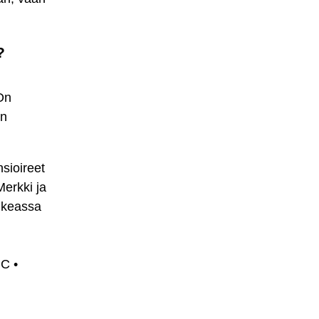
?
 On
en
sioireet
erkki ja
ikeassa
BC
•