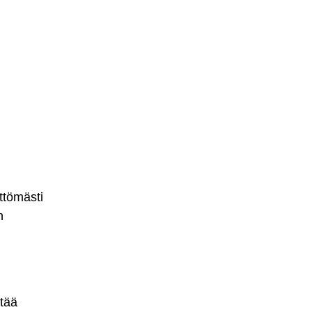
ttömästi
n
ttää