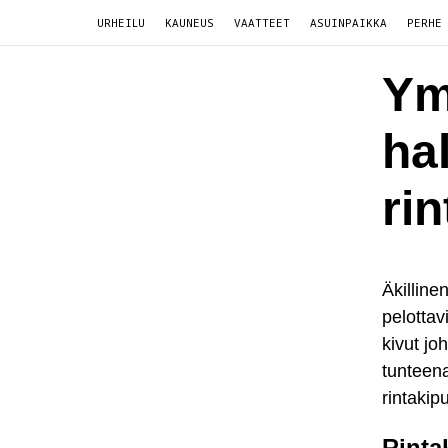
URHEILU
KAUNEUS
VAATTEET
ASUINPAIKKA
PERHE
Ym
ha
ri
Äkilline
pelottav
kivut jo
tunteena
rintakip
Rinta