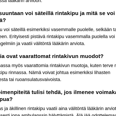
essa lääkärin arvioon.
suuntaan voi säteillä rintakipu ja mitä se voi
tä?
u voi säteillä esimerkiksi vasemmalle puolelle, selkään t
een. Erityisesti pistävä rintakipu vasemmalla puolella voi 
elmiin ja vaatii välitöntä lääkärin arviota.
sia ovat vaarattomat rintakivun muodot?
ssa myös vaarattomia rintakivun muotoja, kuten terve r
skipu rinnassa. Nämä voivat johtua esimerkiksi lihasten
esta tai ruoansulatusvaivoista.
oimenpiteitä tulisi tehdä, jos ilmenee voimak
ipua?
 ja äkillinen rintakipu vaatii aina välitöntä lääkärin arvio
sesti jopa ambulanssin hälyttämistä. Älä jää odottelema