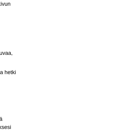
kivun
tuvaa,
ta hetki
ä
ksesi