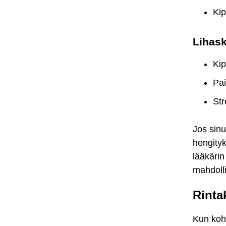
Ki
Lihask
Kip
Pai
Str
Jos sinu
hengityk
lääkärin
mahdoll
Rinta
Kun koht