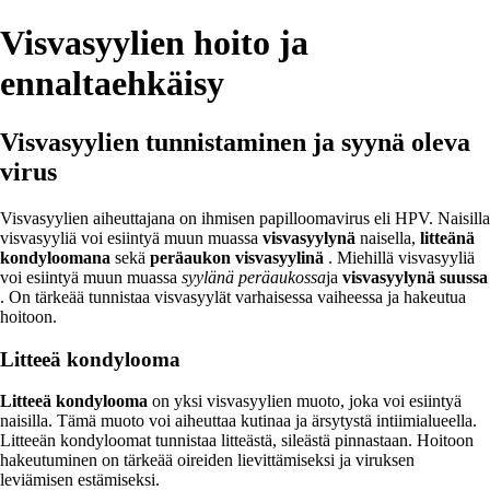
Visvasyylien hoito ja
ennaltaehkäisy
Visvasyylien tunnistaminen ja syynä oleva
virus
Visvasyylien aiheuttajana on ihmisen papilloomavirus eli HPV. Naisilla
visvasyyliä voi esiintyä muun muassa
visvasyylynä
naisella,
litteänä
kondyloomana
sekä
peräaukon visvasyylinä
. Miehillä visvasyyliä
voi esiintyä muun muassa
syylänä peräaukossa
ja
visvasyylynä suussa
. On tärkeää tunnistaa visvasyylät varhaisessa vaiheessa ja hakeutua
hoitoon.
Litteeä kondylooma
Litteeä kondylooma
on yksi visvasyylien muoto, joka voi esiintyä
naisilla. Tämä muoto voi aiheuttaa kutinaa ja ärsytystä intiimialueella.
Litteeän kondyloomat tunnistaa litteästä, sileästä pinnastaan. Hoitoon
hakeutuminen on tärkeää oireiden lievittämiseksi ja viruksen
leviämisen estämiseksi.