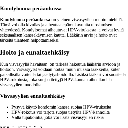
Kondylooma peräaukossa
Kondylooma peräaukossa
on yleinen visvasyylien muoto miehillä.
Tämä voi olla kivulias ja aiheuttaa epämukavuutta ulostamisen
yhteydessä. Kondyloomat aiheutuvat HPV-viruksesta ja voivat levitä
seksuaalisen kanssakäymisen kautta. Lääkärin arvio ja hoito ovat
tärkeitä tilanteen helpottamiseksi.
Hoito ja ennaltaehkäisy
Kun visvasyyliä havaitaan, on tärkeää hakeutua lääkärin arvioon ja
hoitoon. Visvasyylät voidaan hoitaa muun muassa lääkkeillä, kuten
paikallisilla voiteilla tai jäädytyshoidoilla. Lisäksi lääkäri voi suositella
HPV-rokotusta, joka suojaa tiettyjä HPV-kannan aiheuttamilta
visvasyylien muodoilta.
Visvasyylien ennaltaehkäisy
Pysyvä käyttö kondomin kanssa suojaa HPV-virukselta
HPV-rokotus voi tarjota suojaa tietyiltä HPV-kannoilta
Vältä tupakointia, joka voi lisätä visvasyylien riskiä