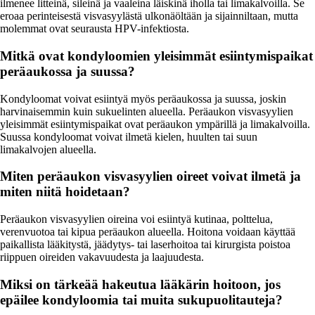
ilmenee litteinä, sileinä ja vaaleina läiskinä iholla tai limakalvoilla. Se
eroaa perinteisestä visvasyylästä ulkonäöltään ja sijainniltaan, mutta
molemmat ovat seurausta HPV-infektiosta.
Mitkä ovat kondyloomien yleisimmät esiintymispaikat
peräaukossa ja suussa?
Kondyloomat voivat esiintyä myös peräaukossa ja suussa, joskin
harvinaisemmin kuin sukuelinten alueella. Peräaukon visvasyylien
yleisimmät esiintymispaikat ovat peräaukon ympärillä ja limakalvoilla.
Suussa kondyloomat voivat ilmetä kielen, huulten tai suun
limakalvojen alueella.
Miten peräaukon visvasyylien oireet voivat ilmetä ja
miten niitä hoidetaan?
Peräaukon visvasyylien oireina voi esiintyä kutinaa, polttelua,
verenvuotoa tai kipua peräaukon alueella. Hoitona voidaan käyttää
paikallista lääkitystä, jäädytys- tai laserhoitoa tai kirurgista poistoa
riippuen oireiden vakavuudesta ja laajuudesta.
Miksi on tärkeää hakeutua lääkärin hoitoon, jos
epäilee kondyloomia tai muita sukupuolitauteja?