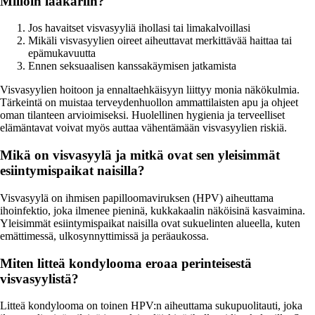
Milloin lääkäriin?
Jos havaitset visvasyyliä ihollasi tai limakalvoillasi
Mikäli visvasyylien oireet aiheuttavat merkittävää haittaa tai
epämukavuutta
Ennen seksuaalisen kanssakäymisen jatkamista
Visvasyylien hoitoon ja ennaltaehkäisyyn liittyy monia näkökulmia.
Tärkeintä on muistaa terveydenhuollon ammattilaisten apu ja ohjeet
oman tilanteen arvioimiseksi. Huolellinen hygienia ja terveelliset
elämäntavat voivat myös auttaa vähentämään visvasyylien riskiä.
Mikä on visvasyylä ja mitkä ovat sen yleisimmät
esiintymispaikat naisilla?
Visvasyylä on ihmisen papilloomaviruksen (HPV) aiheuttama
ihoinfektio, joka ilmenee pieninä, kukkakaalin näköisinä kasvaimina.
Yleisimmät esiintymispaikat naisilla ovat sukuelinten alueella, kuten
emättimessä, ulkosynnyttimissä ja peräaukossa.
Miten litteä kondylooma eroaa perinteisestä
visvasyylistä?
Litteä kondylooma on toinen HPV:n aiheuttama sukupuolitauti, joka