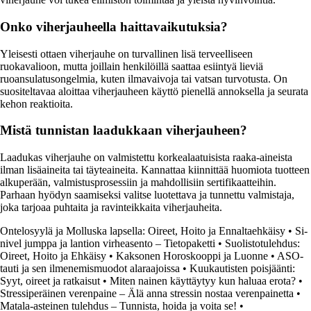
Onko viherjauheella haittavaikutuksia?
Yleisesti ottaen viherjauhe on turvallinen lisä terveelliseen
ruokavalioon, mutta joillain henkilöillä saattaa esiintyä lieviä
ruoansulatusongelmia, kuten ilmavaivoja tai vatsan turvotusta. On
suositeltavaa aloittaa viherjauheen käyttö pienellä annoksella ja seurata
kehon reaktioita.
Mistä tunnistan laadukkaan viherjauheen?
Laadukas viherjauhe on valmistettu korkealaatuisista raaka-aineista
ilman lisäaineita tai täyteaineita. Kannattaa kiinnittää huomiota tuotteen
alkuperään, valmistusprosessiin ja mahdollisiin sertifikaatteihin.
Parhaan hyödyn saamiseksi valitse luotettava ja tunnettu valmistaja,
joka tarjoaa puhtaita ja ravinteikkaita viherjauheita.
Ontelosyylä ja Molluska lapsella: Oireet, Hoito ja Ennaltaehkäisy
•
Si-
nivel jumppa ja lantion virheasento – Tietopaketti
•
Suolistotulehdus:
Oireet, Hoito ja Ehkäisy
•
Kaksonen Horoskooppi ja Luonne
•
ASO-
tauti ja sen ilmenemismuodot alaraajoissa
•
Kuukautisten poisjäänti:
Syyt, oireet ja ratkaisut
•
Miten nainen käyttäytyy kun haluaa erota?
•
Stressiperäinen verenpaine – Älä anna stressin nostaa verenpainetta
•
Matala-asteinen tulehdus – Tunnista, hoida ja voita se!
•