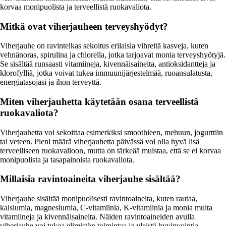
korvaa monipuolista ja terveellistä ruokavaliota.
Mitkä ovat viherjauheen terveyshyödyt?
Viherjauhe on ravinteikas sekoitus erilaisia vihreitä kasveja, kuten
vehnänoras, spirulina ja chlorella, jotka tarjoavat monia terveyshyötyjä.
Se sisältää runsaasti vitamiineja, kivennäisaineita, antioksidantteja ja
klorofylliä, jotka voivat tukea immuunijärjestelmää, ruoansulatusta,
energiatasojasi ja ihon terveyttä.
Miten viherjauhetta käytetään osana terveellistä
ruokavaliota?
Viherjauhetta voi sekoittaa esimerkiksi smoothieen, mehuun, jogurttiin
tai veteen. Pieni määrä viherjauhetta päivässä voi olla hyvä lisä
terveelliseen ruokavalioon, mutta on tärkeää muistaa, että se ei korvaa
monipuolista ja tasapainoista ruokavaliota.
Millaisia ravintoaineita viherjauhe sisältää?
Viherjauhe sisältää monipuolisesti ravintoaineita, kuten rautaa,
kalsiumia, magnesiumia, C-vitamiinia, K-vitamiinia ja monia muita
vitamiineja ja kivennäisaineita. Näiden ravintoaineiden avulla
viherjauhe voi tukea elimistön toimintaa ja yleistä hyvinvointia.