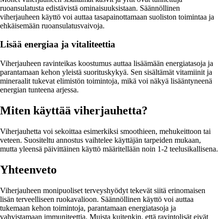
ruoansulatusta edistävistä ominaisuuksistaan. Säännöllinen
viherjauheen käyttö voi auttaa tasapainottamaan suoliston toimintaa ja
ehkäisemään ruoansulatusvaivoja.
Lisää energiaa ja vitaliteettia
Viherjauheen ravinteikas koostumus auttaa lisäämään energiatasoja ja
parantamaan kehon yleistä suorituskykyä. Sen sisältämät vitamiinit ja
mineraalit tukevat elimistön toimintoja, mikä voi näkyä lisääntyneenä
energian tunteena arjessa.
Miten käyttää viherjauhetta?
Viherjauhetta voi sekoittaa esimerkiksi smoothieen, mehukeittoon tai
veteen. Suositeltu annostus vaihtelee käyttäjän tarpeiden mukaan,
mutta yleensä päivittäinen käyttö määritellään noin 1-2 teelusikallisena.
Yhteenveto
Viherjauheen monipuoliset terveyshyödyt tekevät siitä erinomaisen
lisän terveelliseen ruokavalioon. Säännöllinen käyttö voi auttaa
tukemaan kehon toimintoja, parantamaan energiatasoja ja
vahvistamaan immuniteettia. Muista kuitenkin, että ravintolisät eivät