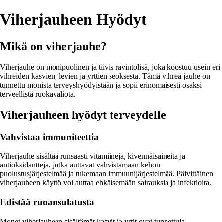
Viherjauheen Hyödyt
Mikä on viherjauhe?
Viherjauhe on monipuolinen ja tiivis ravintolisä, joka koostuu usein eri
vihreiden kasvien, levien ja yrttien seoksesta. Tämä vihreä jauhe on
tunnettu monista terveyshyödyistään ja sopii erinomaisesti osaksi
terveellistä ruokavaliota.
Viherjauheen hyödyt terveydelle
Vahvistaa immuniteettia
Viherjauhe sisältää runsaasti vitamiineja, kivennäisaineita ja
antioksidantteja, jotka auttavat vahvistamaan kehon
puolustusjärjestelmää ja tukemaan immuunijärjestelmää. Päivittäinen
viherjauheen käyttö voi auttaa ehkäisemään sairauksia ja infektioita.
Edistää ruoansulatusta
Monet viherjauheen sisältämät kasvit ja yrtit ovat tunnettuja