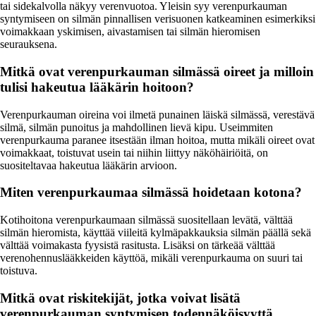
tai sidekalvolla näkyy verenvuotoa. Yleisin syy verenpurkauman
syntymiseen on silmän pinnallisen verisuonen katkeaminen esimerkiksi
voimakkaan yskimisen, aivastamisen tai silmän hieromisen
seurauksena.
Mitkä ovat verenpurkauman silmässä oireet ja milloin
tulisi hakeutua lääkärin hoitoon?
Verenpurkauman oireina voi ilmetä punainen läiskä silmässä, verestävä
silmä, silmän punoitus ja mahdollinen lievä kipu. Useimmiten
verenpurkauma paranee itsestään ilman hoitoa, mutta mikäli oireet ovat
voimakkaat, toistuvat usein tai niihin liittyy näköhäiriöitä, on
suositeltavaa hakeutua lääkärin arvioon.
Miten verenpurkaumaa silmässä hoidetaan kotona?
Kotihoitona verenpurkaumaan silmässä suositellaan levätä, välttää
silmän hieromista, käyttää viileitä kylmäpakkauksia silmän päällä sekä
välttää voimakasta fyysistä rasitusta. Lisäksi on tärkeää välttää
verenohennuslääkkeiden käyttöä, mikäli verenpurkauma on suuri tai
toistuva.
Mitkä ovat riskitekijät, jotka voivat lisätä
verenpurkauman syntymisen todennäköisyyttä