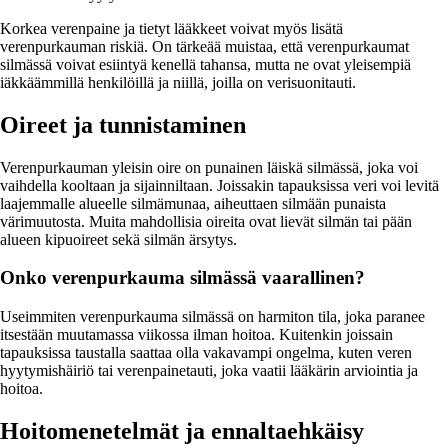
Korkea verenpaine ja tietyt lääkkeet voivat myös lisätä
verenpurkauman riskiä. On tärkeää muistaa, että verenpurkaumat
silmässä voivat esiintyä kenellä tahansa, mutta ne ovat yleisempiä
iäkkäämmillä henkilöillä ja niillä, joilla on verisuonitauti.
Oireet ja tunnistaminen
Verenpurkauman yleisin oire on punainen läiskä silmässä, joka voi
vaihdella kooltaan ja sijainniltaan. Joissakin tapauksissa veri voi levitä
laajemmalle alueelle silmämunaa, aiheuttaen silmään punaista
värimuutosta. Muita mahdollisia oireita ovat lievät silmän tai pään
alueen kipuoireet sekä silmän ärsytys.
Onko verenpurkauma silmässä vaarallinen?
Useimmiten verenpurkauma silmässä on harmiton tila, joka paranee
itsestään muutamassa viikossa ilman hoitoa. Kuitenkin joissain
tapauksissa taustalla saattaa olla vakavampi ongelma, kuten veren
hyytymishäiriö tai verenpainetauti, joka vaatii lääkärin arviointia ja
hoitoa.
Hoitomenetelmät ja ennaltaehkäisy