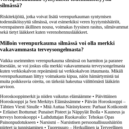
silmässä?
Riskitekijöitä, jotka voivat lisätä verenpurkauman syntymisen
todennäköisyyttä silmässä, ovat esimerkiksi veren hyytymishäiriöt,
verenpaineen äkillinen nousu, voimakas fyysinen rasitus, silmävammat
sekä tietyt lääkkeet kuten verenohennuslääkkeet.
Milloin verenpurkauma silmässä voi olla merkki
vakavammasta terveysongelmasta?
Vaikka useimmiten verenpurkauma silmässä on harmiton ja paranee
itsestään, se voi joskus olla merkki vakavammasta terveysongelmasta
kuten verkkokalvon repeämästä tai verkkokalvon irtaumasta. Mikäli
verenpurkaumaan liittyy voimakasta kipua, näön hämärtymistä tai
muita poikkeavia oireita, on tärkeää hakeutua välittömästi lääkärin
arvioon.
Horoskooppimerkit ja niiden vaikutus elämäämme
•
Päivittäinen
Horoskooppi ja Sen Merkitys Elämässämme
•
Päivän Horoskooppi –
Tähtien Viesti Sinulle
•
Mitä Auttaa Närästykseen: Parhaat Kotikonstit
•
Erilaiset Ihottumat: Punaiset Pisteet ja Näppylät Iholla
•
Kauneus ja
terveys horoskooppi
•
Laihduttajan Ruokavalio: Tehokas Opas
Painonpudotukseen
•
Narsismi – Narsistisen persoonallisuushäiriön
piirteet ja tunnistaminen
•
Tuorepuuro – Herkullinen ja Terveellinen