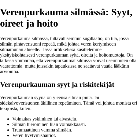
Verenpurkauma silmässä: Syyt,
oireet ja hoito
Verenpurkauma silmässä, tuttavallisemmin sugillaatio, on tila, jossa
silmän pintaverisuoni repeää, mikä johtaa veren kertymiseen
silmämunan alueelle. Tässä artikkelissa käsittelemme
yksityiskohtaisesti verenpurkauman syitä, oireita ja hoitomuotoja. On
tärkeää ymmärtää, että verenpurkaumat silmissä voivat useimmiten olla
vaarattomia, mutta joissakin tapauksissa ne saattavat vaatia lääkärin
arviointia.
Verenpurkauman syyt ja riskitekijät
Verenpurkauman syynä on yleensä silmän pinta- tai
sidekalvoverisuonen äkillinen repeäminen. Tämä voi johtua monista eri
tekijöistä, kuten:
Voimakas yskiminen tai aivastelu.
Silmän hierominen liian voimakkaasti.
Traumaattinen vamma silmään.
Veren hyytymishäiriöt.