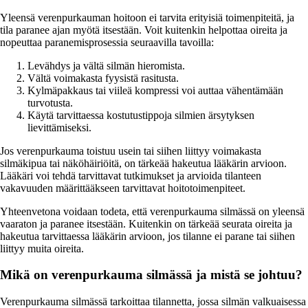
Yleensä verenpurkauman hoitoon ei tarvita erityisiä toimenpiteitä, ja
tila paranee ajan myötä itsestään. Voit kuitenkin helpottaa oireita ja
nopeuttaa paranemisprosessia seuraavilla tavoilla:
Levähdys ja vältä silmän hieromista.
Vältä voimakasta fyysistä rasitusta.
Kylmäpakkaus tai viileä kompressi voi auttaa vähentämään
turvotusta.
Käytä tarvittaessa kostutustippoja silmien ärsytyksen
lievittämiseksi.
Jos verenpurkauma toistuu usein tai siihen liittyy voimakasta
silmäkipua tai näköhäiriöitä, on tärkeää hakeutua lääkärin arvioon.
Lääkäri voi tehdä tarvittavat tutkimukset ja arvioida tilanteen
vakavuuden määrittääkseen tarvittavat hoitotoimenpiteet.
Yhteenvetona voidaan todeta, että verenpurkauma silmässä on yleensä
vaaraton ja paranee itsestään. Kuitenkin on tärkeää seurata oireita ja
hakeutua tarvittaessa lääkärin arvioon, jos tilanne ei parane tai siihen
liittyy muita oireita.
Mikä on verenpurkauma silmässä ja mistä se johtuu?
Verenpurkauma silmässä tarkoittaa tilannetta, jossa silmän valkuaisessa