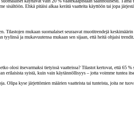
n suomalaiset käyttävät vain 20 % vaatekaapistaan säännöllisesti. Tämä t
e sisältöön. Ehkä pitäisi alkaa kerätä vaatteita käyttöön tai jopa järjes
inen. Tilastojen mukaan suomalaiset seuraavat muotitrendejä keskimääri
an tyylinsä ja mukavuutensa mukaan sen sijaan, että heitä ohjaisi trendit
tko olosi itsevarmaksi tietyissä vaatteissa? Tilastot kertovat, että 65 % 
an erilaisista syistä, kuin vain käytännöllisyys – jotta voimme tuntea it
oja. Olipa kyse järjettömien määrien vaatteista tai tunteista, joita ne t