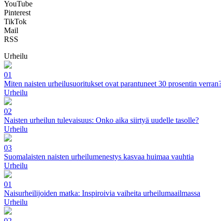
YouTube
Pinterest
TikTok
Mail
RSS
Urheilu
01
Miten naisten urheilusuoritukset ovat parantuneet 30 prosentin verran
Urheilu
02
Naisten urheilun tulevaisuus: Onko aika siirtyä uudelle tasolle?
Urheilu
03
Suomalaisten naisten urheilumenestys kasvaa huimaa vauhtia
Urheilu
01
Naisurheilijoiden matka: Inspiroivia vaiheita urheilumaailmassa
Urheilu
02