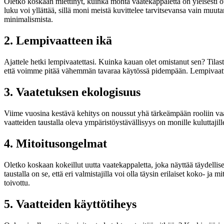
Oletko koskaan miettinyt, kuinka monta vaatekappaletta on yleisesti o
luku voi yllättää, sillä moni meistä kuvittelee tarvitsevansa vain muuta
minimalismista.
2. Lempivaatteen ikä
Ajattele hetki lempivaatettasi. Kuinka kauan olet omistanut sen? Tilas
että voimme pitää vähemmän tavaraa käytössä pidempään. Lempivaatteet us
3. Vaatetuksen ekologisuus
Viime vuosina kestävä kehitys on noussut yhä tärkeämpään rooliin vaat
vaatteiden taustalla oleva ympäristöystävällisyys on monille kuluttaj
4. Mitoitusongelmat
Oletko koskaan kokeillut uutta vaatekappaletta, joka näyttää täydelli
taustalla on se, että eri valmistajilla voi olla täysin erilaiset koko- ja
toivottu.
5. Vaatteiden käyttötiheys