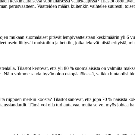
ttaen keskimääräisessä suomalaisessa vaatekaapissa? Tilastot osoittavat,
man perusvaatteen. Vaatteiden määrä kuitenkin vaihtelee suuresti; toiset s
tojen mukaan suomalaiset pitävät lempivaatteistaan keskimäärin yli 6 vuo
ein liittyvät muistoihin ja hetkiin, jotka tekevät niistä erityisiä, min
ealalla. Tilastot kertovat, että yli 80 % suomalaisista on valmiita mak
ille. Näin voimme saada hyvän olon ostopäätöksistä, vaikka hinta olisi 
seltä riippuen merkin koosta? Tilastot sanovat, että jopa 70 % naisista
 mittausstandardit. Tämä voi olla turhauttavaa, mutta se voi myös johtaa ha