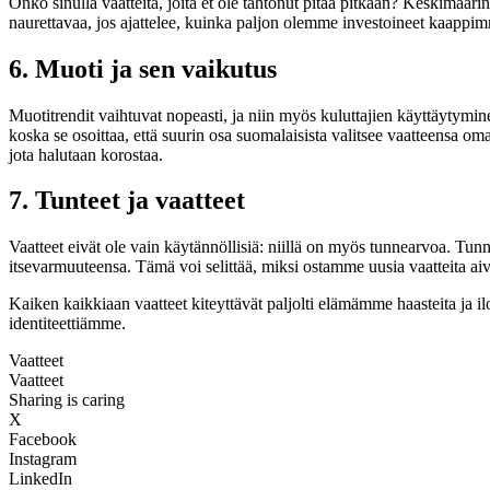
Onko sinulla vaatteita, joita et ole tahtonut pitää pitkään? Keskimääri
naurettavaa, jos ajattelee, kuinka paljon olemme investoineet kaappimm
6. Muoti ja sen vaikutus
Muotitrendit vaihtuvat nopeasti, ja niin myös kuluttajien käyttäytym
koska se osoittaa, että suurin osa suomalaisista valitsee vaatteensa om
jota halutaan korostaa.
7. Tunteet ja vaatteet
Vaatteet eivät ole vain käytännöllisiä: niillä on myös tunnearvoa. Tunne
itsevarmuuteensa. Tämä voi selittää, miksi ostamme uusia vaatteita aiv
Kaiken kaikkiaan vaatteet kiteyttävät paljolti elämämme haasteita ja il
identiteettiämme.
Vaatteet
Vaatteet
Sharing is caring
X
Facebook
Instagram
LinkedIn