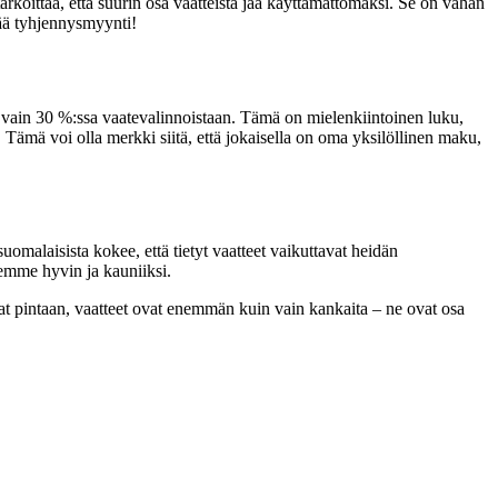
arkoittaa, että suurin osa vaatteista jää käyttämättömäksi. Se on vähän
tää tyhjennysmyynti!
n vain 30 %:ssa vaatevalinnoistaan. Tämä on mielenkiintoinen luku,
. Tämä voi olla merkki siitä, että jokaisella on oma yksilöllinen maku,
suomalaisista kokee, että tietyt vaatteet vaikuttavat heidän
semme hyvin ja kauniiksi.
uovat pintaan, vaatteet ovat enemmän kuin vain kankaita – ne ovat osa