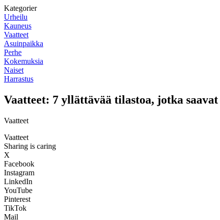
Kategorier
Urheilu
Kauneus
Vaatteet
Asuinpaikka
Perhe
Kokemuksia
Naiset
Harrastus
Vaatteet: 7 yllättävää tilastoa, jotka saav
Vaatteet
Vaatteet
Sharing is caring
X
Facebook
Instagram
LinkedIn
YouTube
Pinterest
TikTok
Mail