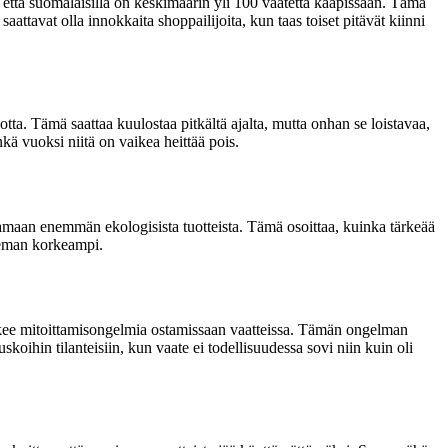
 että suomalaisilla on keskimäärin yli 100 vaatetta kaapissaan. Tämä
aattavat olla innokkaita shoppailijoita, kun taas toiset pitävät kiinni
tta. Tämä saattaa kuulostaa pitkältä ajalta, mutta onhan se loistavaa,
kä vuoksi niitä on vaikea heittää pois.
samaan enemmän ekologisista tuotteista. Tämä osoittaa, kuinka tärkeää
hieman korkeampi.
 kokee mitoittamisongelmia ostamissaan vaatteissa. Tämän ongelman
uskoihin tilanteisiin, kun vaate ei todellisuudessa sovi niin kuin oli