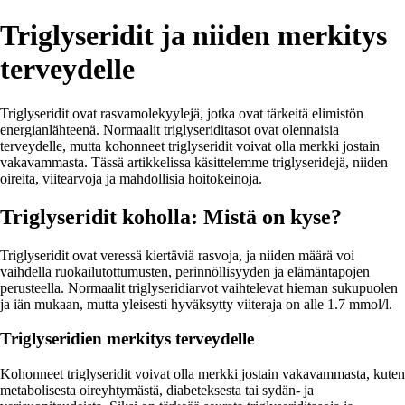
Triglyseridit ja niiden merkitys
terveydelle
Triglyseridit ovat rasvamolekyylejä, jotka ovat tärkeitä elimistön
energianlähteenä. Normaalit triglyseriditasot ovat olennaisia
terveydelle, mutta kohonneet triglyseridit voivat olla merkki jostain
vakavammasta. Tässä artikkelissa käsittelemme triglyseridejä, niiden
oireita, viitearvoja ja mahdollisia hoitokeinoja.
Triglyseridit koholla: Mistä on kyse?
Triglyseridit ovat veressä kiertäviä rasvoja, ja niiden määrä voi
vaihdella ruokailutottumusten, perinnöllisyyden ja elämäntapojen
perusteella. Normaalit triglyseridiarvot vaihtelevat hieman sukupuolen
ja iän mukaan, mutta yleisesti hyväksytty viiteraja on alle 1.7 mmol/l.
Triglyseridien merkitys terveydelle
Kohonneet triglyseridit voivat olla merkki jostain vakavammasta, kuten
metabolisesta oireyhtymästä, diabeteksesta tai sydän- ja