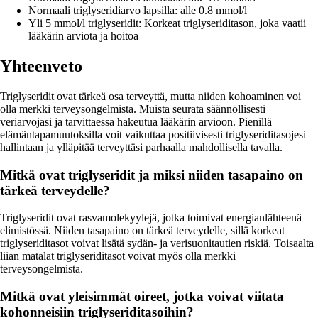
Normaali triglyseridiarvo lapsilla: alle 0.8 mmol/l
Yli 5 mmol/l triglyseridit: Korkeat triglyseriditason, joka vaatii
lääkärin arviota ja hoitoa
Yhteenveto
Triglyseridit ovat tärkeä osa terveyttä, mutta niiden kohoaminen voi
olla merkki terveysongelmista. Muista seurata säännöllisesti
veriarvojasi ja tarvittaessa hakeutua lääkärin arvioon. Pienillä
elämäntapamuutoksilla voit vaikuttaa positiivisesti triglyseriditasojesi
hallintaan ja ylläpitää terveyttäsi parhaalla mahdollisella tavalla.
Mitkä ovat triglyseridit ja miksi niiden tasapaino on
tärkeä terveydelle?
Triglyseridit ovat rasvamolekyylejä, jotka toimivat energianlähteenä
elimistössä. Niiden tasapaino on tärkeä terveydelle, sillä korkeat
triglyseriditasot voivat lisätä sydän- ja verisuonitautien riskiä. Toisaalta
liian matalat triglyseriditasot voivat myös olla merkki
terveysongelmista.
Mitkä ovat yleisimmät oireet, jotka voivat viitata
kohonneisiin triglyseriditasoihin?