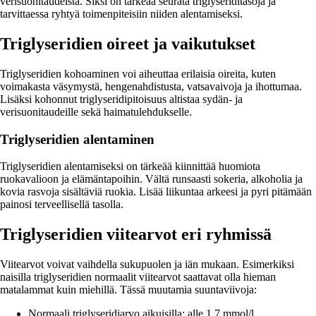
verisuonitaudeista. Siksi on tärkeää seurata triglyseriditasoja ja
tarvittaessa ryhtyä toimenpiteisiin niiden alentamiseksi.
Triglyseridien oireet ja vaikutukset
Triglyseridien kohoaminen voi aiheuttaa erilaisia oireita, kuten
voimakasta väsymystä, hengenahdistusta, vatsavaivoja ja ihottumaa.
Lisäksi kohonnut triglyseridipitoisuus altistaa sydän- ja
verisuonitaudeille sekä haimatulehdukselle.
Triglyseridien alentaminen
Triglyseridien alentamiseksi on tärkeää kiinnittää huomiota
ruokavalioon ja elämäntapoihin. Vältä runsaasti sokeria, alkoholia ja
kovia rasvoja sisältäviä ruokia. Lisää liikuntaa arkeesi ja pyri pitämään
painosi terveellisellä tasolla.
Triglyseridien viitearvot eri ryhmissä
Viitearvot voivat vaihdella sukupuolen ja iän mukaan. Esimerkiksi
naisilla triglyseridien normaalit viitearvot saattavat olla hieman
matalammat kuin miehillä. Tässä muutamia suuntaviivoja:
Normaali triglyseridiarvo aikuisilla: alle 1.7 mmol/l