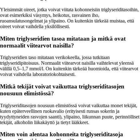
Yleisimmät oireet, jotka voivat viitata kohonneisiin triglyseriditasoihin,
ovat esimerkiksi väsymys, heikotus, rasvainen iho,
ruoansulatusongelmat ja ylipaino. On kuitenkin tärkeää muistaa, että
oireet voivat vaihdella yksilöllisesti.
Miten triglyseridien tasoa mitataan ja mitkä ovat
normaalit viitearvot naisilla?
Triglyseridien taso mitataan verikokeella, jossa tutkitaan
triglyseridipitoisuus. Normaalit viitearvot naisilla vaihtelevat yleensä
välillä 0,5–1,7 mmol/l. On kuitenkin tärkeää huomioida, että viitearvot
voivat vaihdella laboratoriokohtaisesti.
Mitkä tekijät voivat vaikuttaa triglyseriditasojen
nousuun elimistössä?
Triglyseriditasojen nousuun elimistössä voivat vaikuttaa monet tekijät,
kuten epäterveellinen ruokavalio (erityisesti runsas sokerin ja
tyydyttyneiden rasvojen saanti), ylipaino, liikunnan puute, perinnölliset
tekijät, alkoholin liikakäyttö ja tietyt lääkkeet.
Miten voin alentaa kohonneita triglyseriditasoja