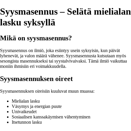
Syysmasennus – Selätä mielialan
lasku syksyllä
Mikä on syysmasennus?
Syysmasennus on ilmiö, joka esiintyy usein syksyisin, kun päivät
lyhenevät, ja valon määrä vähenee. Syysmasennusta kutsutaan myös
sesongista masennukseksi tai syystalvivaivaksi. Tämä ilmiö vaikuttaa
moniin ihmisiin eri voimakkuudella.
Syysmasennuksen oireet
Syysmasennuksen oireisiin kuuluvat muun muassa:
Mielialan lasku
Väsymys ja energian puute
Univaikeudet
Sosiaalisen kanssakäymisen vähentyminen
Itsetunnon lasku