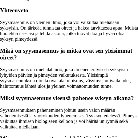
Yhteenveto
Syysmasennus on yleinen ilmiö, joka voi vaikuttaa mielialaan
syksyisin. On tärkeää tunnistaa oireet ja hakea tarvittaessa apua. Muista
huolehtia itsestäsi ja tehdä asioita, jotka tuovat iloa ja hyvää oloa
syksyn pimeydessä.
Mikä on syysmasennus ja mitkä ovat sen yleisimmät
oireet?
Syysmasennus on mielialahäiriö, joka ilmenee erityisesti syksyisin
lyhyiden päivien ja pimeyden vaikutuksesta. Yleisimpiä
syysmasennuksen oireita ovat alakuloisuus, väsymys, univaikeudet,
haluttomuus lähteä ulos ja yleinen voimattomuuden tunne.
Miksi syysmasennus yleensä pahenee syksyn aikana?
Syysmasennuksen paheneminen johtuu usein valon määrän
vähenemisestä ja vuorokauden lyhenemisestä syksyn edetessä. Pimeys
vaikuttaa ihmisen biologiseen kelloon ja voi häiritä unirytmiä sekä
vaikuttaa mielialaan.