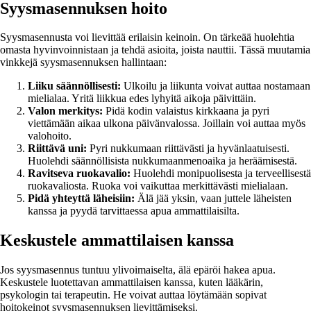
Syysmasennuksen hoito
Syysmasennusta voi lievittää erilaisin keinoin. On tärkeää huolehtia
omasta hyvinvoinnistaan ja tehdä asioita, joista nauttii. Tässä muutamia
vinkkejä syysmasennuksen hallintaan:
Liiku säännöllisesti:
Ulkoilu ja liikunta voivat auttaa nostamaan
mielialaa. Yritä liikkua edes lyhyitä aikoja päivittäin.
Valon merkitys:
Pidä kodin valaistus kirkkaana ja pyri
viettämään aikaa ulkona päivänvalossa. Joillain voi auttaa myös
valohoito.
Riittävä uni:
Pyri nukkumaan riittävästi ja hyvänlaatuisesti.
Huolehdi säännöllisista nukkumaanmenoaika ja heräämisestä.
Ravitseva ruokavalio:
Huolehdi monipuolisesta ja terveellisestä
ruokavaliosta. Ruoka voi vaikuttaa merkittävästi mielialaan.
Pidä yhteyttä läheisiin:
Älä jää yksin, vaan juttele läheisten
kanssa ja pyydä tarvittaessa apua ammattilaisilta.
Keskustele ammattilaisen kanssa
Jos syysmasennus tuntuu ylivoimaiselta, älä epäröi hakea apua.
Keskustele luotettavan ammattilaisen kanssa, kuten lääkärin,
psykologin tai terapeutin. He voivat auttaa löytämään sopivat
hoitokeinot syysmasennuksen lievittämiseksi.