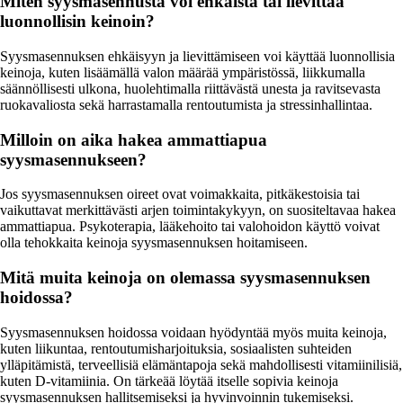
Miten syysmasennusta voi ehkäistä tai lievittää
luonnollisin keinoin?
Syysmasennuksen ehkäisyyn ja lievittämiseen voi käyttää luonnollisia
keinoja, kuten lisäämällä valon määrää ympäristössä, liikkumalla
säännöllisesti ulkona, huolehtimalla riittävästä unesta ja ravitsevasta
ruokavaliosta sekä harrastamalla rentoutumista ja stressinhallintaa.
Milloin on aika hakea ammattiapua
syysmasennukseen?
Jos syysmasennuksen oireet ovat voimakkaita, pitkäkestoisia tai
vaikuttavat merkittävästi arjen toimintakykyyn, on suositeltavaa hakea
ammattiapua. Psykoterapia, lääkehoito tai valohoidon käyttö voivat
olla tehokkaita keinoja syysmasennuksen hoitamiseen.
Mitä muita keinoja on olemassa syysmasennuksen
hoidossa?
Syysmasennuksen hoidossa voidaan hyödyntää myös muita keinoja,
kuten liikuntaa, rentoutumisharjoituksia, sosiaalisten suhteiden
ylläpitämistä, terveellisiä elämäntapoja sekä mahdollisesti vitamiinilisiä,
kuten D-vitamiinia. On tärkeää löytää itselle sopivia keinoja
syysmasennuksen hallitsemiseksi ja hyvinvoinnin tukemiseksi.