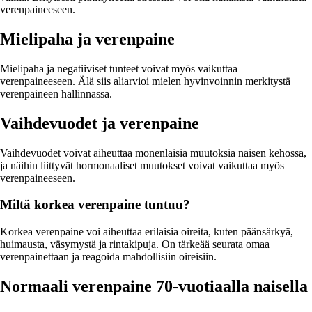
verenpaineeseen.
Mielipaha ja verenpaine
Mielipaha ja negatiiviset tunteet voivat myös vaikuttaa
verenpaineeseen. Älä siis aliarvioi mielen hyvinvoinnin merkitystä
verenpaineen hallinnassa.
Vaihdevuodet ja verenpaine
Vaihdevuodet voivat aiheuttaa monenlaisia muutoksia naisen kehossa,
ja näihin liittyvät hormonaaliset muutokset voivat vaikuttaa myös
verenpaineeseen.
Miltä korkea verenpaine tuntuu?
Korkea verenpaine voi aiheuttaa erilaisia oireita, kuten päänsärkyä,
huimausta, väsymystä ja rintakipuja. On tärkeää seurata omaa
verenpainettaan ja reagoida mahdollisiin oireisiin.
Normaali verenpaine 70-vuotiaalla naisella