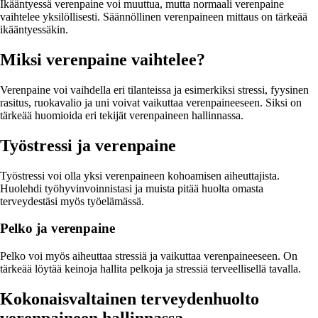
Ikääntyessä verenpaine voi muuttua, mutta normaali verenpaine
vaihtelee yksilöllisesti. Säännöllinen verenpaineen mittaus on tärkeää
ikääntyessäkin.
Miksi verenpaine vaihtelee?
Verenpaine voi vaihdella eri tilanteissa ja esimerkiksi stressi, fyysinen
rasitus, ruokavalio ja uni voivat vaikuttaa verenpaineeseen. Siksi on
tärkeää huomioida eri tekijät verenpaineen hallinnassa.
Työstressi ja verenpaine
Työstressi voi olla yksi verenpaineen kohoamisen aiheuttajista.
Huolehdi työhyvinvoinnistasi ja muista pitää huolta omasta
terveydestäsi myös työelämässä.
Pelko ja verenpaine
Pelko voi myös aiheuttaa stressiä ja vaikuttaa verenpaineeseen. On
tärkeää löytää keinoja hallita pelkoja ja stressiä terveellisellä tavalla.
Kokonaisvaltainen terveydenhuolto
verenpaineen hallinnassa