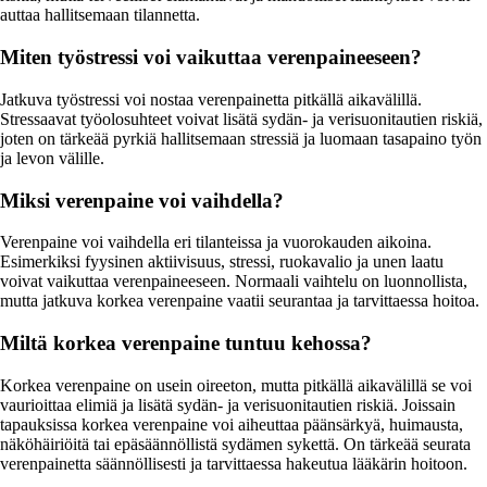
auttaa hallitsemaan tilannetta.
Miten työstressi voi vaikuttaa verenpaineeseen?
Jatkuva työstressi voi nostaa verenpainetta pitkällä aikavälillä.
Stressaavat työolosuhteet voivat lisätä sydän- ja verisuonitautien riskiä,
joten on tärkeää pyrkiä hallitsemaan stressiä ja luomaan tasapaino työn
ja levon välille.
Miksi verenpaine voi vaihdella?
Verenpaine voi vaihdella eri tilanteissa ja vuorokauden aikoina.
Esimerkiksi fyysinen aktiivisuus, stressi, ruokavalio ja unen laatu
voivat vaikuttaa verenpaineeseen. Normaali vaihtelu on luonnollista,
mutta jatkuva korkea verenpaine vaatii seurantaa ja tarvittaessa hoitoa.
Miltä korkea verenpaine tuntuu kehossa?
Korkea verenpaine on usein oireeton, mutta pitkällä aikavälillä se voi
vaurioittaa elimiä ja lisätä sydän- ja verisuonitautien riskiä. Joissain
tapauksissa korkea verenpaine voi aiheuttaa päänsärkyä, huimausta,
näköhäiriöitä tai epäsäännöllistä sydämen sykettä. On tärkeää seurata
verenpainetta säännöllisesti ja tarvittaessa hakeutua lääkärin hoitoon.