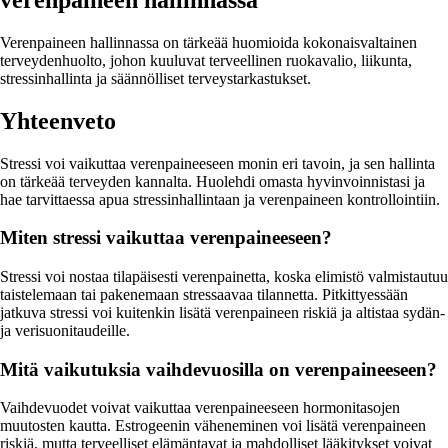
Verenpaineen hallinnassa on tärkeää huomioida kokonaisvaltainen
terveydenhuolto, johon kuuluvat terveellinen ruokavalio, liikunta,
stressinhallinta ja säännölliset terveystarkastukset.
Yhteenveto
Stressi voi vaikuttaa verenpaineeseen monin eri tavoin, ja sen hallinta
on tärkeää terveyden kannalta. Huolehdi omasta hyvinvoinnistasi ja
hae tarvittaessa apua stressinhallintaan ja verenpaineen kontrollointiin.
Miten stressi vaikuttaa verenpaineeseen?
Stressi voi nostaa tilapäisesti verenpainetta, koska elimistö valmistautuu
taistelemaan tai pakenemaan stressaavaa tilannetta. Pitkittyessään
jatkuva stressi voi kuitenkin lisätä verenpaineen riskiä ja altistaa sydän-
ja verisuonitaudeille.
Mitä vaikutuksia vaihdevuosilla on verenpaineeseen?
Vaihdevuodet voivat vaikuttaa verenpaineeseen hormonitasojen
muutosten kautta. Estrogeenin väheneminen voi lisätä verenpaineen
riskiä, mutta terveelliset elämäntavat ja mahdolliset lääkitykset voivat