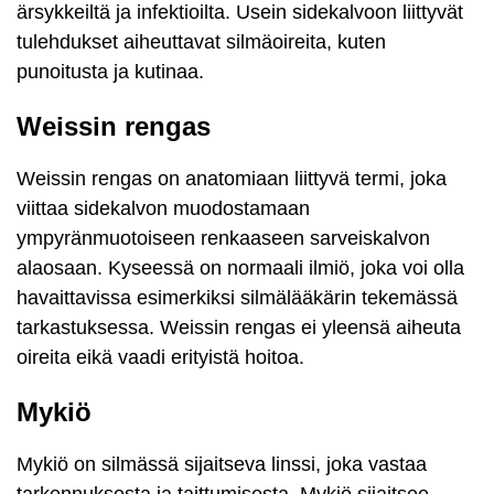
ärsykkeiltä ja infektioilta. Usein sidekalvoon liittyvät
tulehdukset aiheuttavat silmäoireita, kuten
punoitusta ja kutinaa.
Weissin rengas
Weissin rengas on anatomiaan liittyvä termi, joka
viittaa sidekalvon muodostamaan
ympyränmuotoiseen renkaaseen sarveiskalvon
alaosaan. Kyseessä on normaali ilmiö, joka voi olla
havaittavissa esimerkiksi silmälääkärin tekemässä
tarkastuksessa. Weissin rengas ei yleensä aiheuta
oireita eikä vaadi erityistä hoitoa.
Mykiö
Mykiö on silmässä sijaitseva linssi, joka vastaa
tarkennuksesta ja taittumisesta. Mykiö sijaitsee