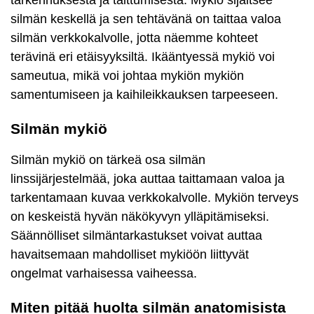
silmän keskellä ja sen tehtävänä on taittaa valoa
silmän verkkokalvolle, jotta näemme kohteet
terävinä eri etäisyyksiltä. Ikääntyessä mykiö voi
sameutua, mikä voi johtaa mykiön mykiön
samentumiseen ja kaihileikkauksen tarpeeseen.
Silmän mykiö
Silmän mykiö on tärkeä osa silmän
linssijärjestelmää, joka auttaa taittamaan valoa ja
tarkentamaan kuvaa verkkokalvolle. Mykiön terveys
on keskeistä hyvän näkökyvyn ylläpitämiseksi.
Säännölliset silmäntarkastukset voivat auttaa
havaitsemaan mahdolliset mykiöön liittyvät
ongelmat varhaisessa vaiheessa.
Miten pitää huolta silmän anatomisista