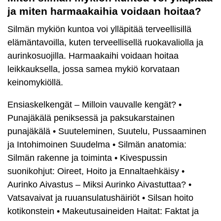
ja miten harmaakaihia voidaan hoitaa?
Silmän mykiön kuntoa voi ylläpitää terveellisillä
elämäntavoilla, kuten terveellisellä ruokavaliolla ja
aurinkosuojilla. Harmaakaihi voidaan hoitaa
leikkauksella, jossa samea mykiö korvataan
keinomykiöllä.
Ensiaskelkengät – Milloin vauvalle kengät?
•
Punajäkälä peniksessä ja paksukarstainen
punajäkälä
•
Suuteleminen, Suutelu, Pussaaminen
ja Intohimoinen Suudelma
•
Silmän anatomia:
Silmän rakenne ja toiminta
•
Kivespussin
suonikohjut: Oireet, Hoito ja Ennaltaehkäisy
•
Aurinko Aivastus – Miksi Aurinko Aivastuttaa?
•
Vatsavaivat ja ruuansulatushäiriöt
•
Silsan hoito
kotikonstein
•
Makeutusaineiden Haitat: Faktat ja