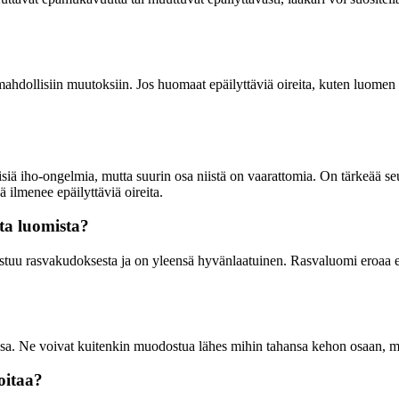
a mahdollisiin muutoksiin. Jos huomaat epäilyttäviä oireita, kuten luome
iä iho-ongelmia, mutta suurin osa niistä on vaarattomia. On tärkeää seur
 ilmenee epäilyttäviä oireita.
ta luomista?
ostuu rasvakudoksesta ja on yleensä hyvänlaatuinen. Rasvaluomi eroaa 
assa. Ne voivat kuitenkin muodostua lähes mihin tahansa kehon osaan, m
oitaa?