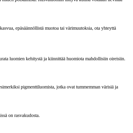
n kasvua, epäsäännöllistä muotoa tai värimuutoksia, ota yhteyttä
ata luomien kehitystä ja kiinnittää huomiota mahdollisiin oireisiin.
esimerkiksi pigmenttiluomista, jotka ovat tummemman värisiä ja
issä on rasvakudosta.