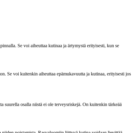
nalla. Se voi aiheuttaa kutinaa ja ärtymystä erityisesti, kun se
 Se voi kuitenkin aiheuttaa epämukavuutta ja kutinaa, erityisesti jos
a suurella osalla niistä ei ole terveysriskejä. On kuitenkin tärkeää
a niiden poistamista. Rasvaluomiin liittyvä kutina voidaan lievittää