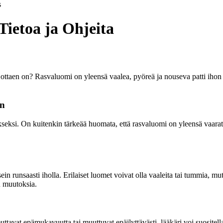
s
ietoa ja Ohjeita
taen on? Rasvaluomi on yleensä vaalea, pyöreä ja nouseva patti ihon pin
en
i. On kuitenkin tärkeää huomata, että rasvaluomi on yleensä vaaraton.
n runsaasti iholla. Erilaiset luomet voivat olla vaaleita tai tummia, mutt
uu muutoksia.
uttavat epämukavuutta tai muuttuvat epäilyttävästi, lääkäri voi suositell