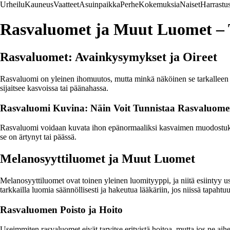
Urheilu
Kauneus
Vaatteet
Asuinpaikka
Perhe
Kokemuksia
Naiset
Harrastu
Rasvaluomet ja Muut Luomet – T
Rasvaluomet: Avainkysymykset ja Oireet
Rasvaluomi on yleinen ihomuutos, mutta minkä näköinen se tarkalleen ot
sijaitsee kasvoissa tai päänahassa.
Rasvaluomi Kuvina: Näin Voit Tunnistaa Rasvaluom
Rasvaluomi voidaan kuvata ihon epänormaaliksi kasvaimen muodostukseks
se on ärtynyt tai päässä.
Melanosyyttiluomet ja Muut Luomet
Melanosyyttiluomet ovat toinen yleinen luomityyppi, ja niitä esiintyy usei
tarkkailla luomia säännöllisesti ja hakeutua lääkäriin, jos niissä tapaht
Rasvaluomen Poisto ja Hoito
Useimmiten rasvaluomet eivät tarvitse erityistä hoitoa, mutta jos ne aihe