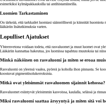
esimerkiksi kylmäpakkauksilla tai antihistamiineilla.
Luomien Tarkastaminen
On tärkeää, että tarkkailet luomiasi säännöllisesti ja kiinnität huomiot
lääkäriin lisätutkimuksia varten.
Lopulliset Ajatukset
Yhteenvetona voidaan todeta, että rasvaluomet ja muut luomet ovat yleis
Lääkäriin kannattaa hakeutua, jos luomissa tapahtuu muutoksia tai niissä
Minkä näköinen on rasvaluomi ja miten se eroaa muis
Rasvaluomi on yleensä vaalea, pyöreä ja koholla ihon pinnasta. Se ko
koostuvat pigmenttisolukerroksista.
Mitkä ovat yleisimmät rasvaluomen sijainnit kehossa?
Rasvaluomet esiintyvät yleisimmin kasvoissa, kaulalla, selässä ja rinn
Miksi rasvaluomi saattaa ärsyyntyä ja miten sitä voi h