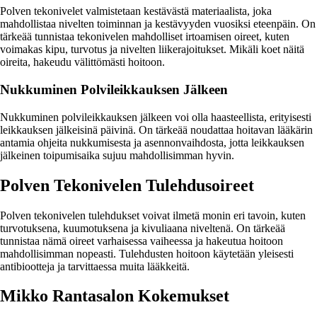
Polven tekonivelet valmistetaan kestävästä materiaalista, joka
mahdollistaa nivelten toiminnan ja kestävyyden vuosiksi eteenpäin. On
tärkeää tunnistaa tekonivelen mahdolliset irtoamisen oireet, kuten
voimakas kipu, turvotus ja nivelten liikerajoitukset. Mikäli koet näitä
oireita, hakeudu välittömästi hoitoon.
Nukkuminen Polvileikkauksen Jälkeen
Nukkuminen polvileikkauksen jälkeen voi olla haasteellista, erityisesti
leikkauksen jälkeisinä päivinä. On tärkeää noudattaa hoitavan lääkärin
antamia ohjeita nukkumisesta ja asennonvaihdosta, jotta leikkauksen
jälkeinen toipumisaika sujuu mahdollisimman hyvin.
Polven Tekonivelen Tulehdusoireet
Polven tekonivelen tulehdukset voivat ilmetä monin eri tavoin, kuten
turvotuksena, kuumotuksena ja kivuliaana niveltenä. On tärkeää
tunnistaa nämä oireet varhaisessa vaiheessa ja hakeutua hoitoon
mahdollisimman nopeasti. Tulehdusten hoitoon käytetään yleisesti
antibiootteja ja tarvittaessa muita lääkkeitä.
Mikko Rantasalon Kokemukset