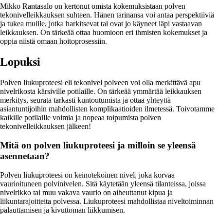
Mikko Rantasalo on kertonut omista kokemuksistaan polven
tekonivelleikkauksen suhteen. Hänen tarinansa voi antaa perspektiiviä
ja tukea muille, jotka harkitsevat tai ovat jo käyneet läpi vastaavan
leikkauksen. On tärkeää ottaa huomioon eri ihmisten kokemukset ja
oppia niistä omaan hoitoprosessiin.
Lopuksi
Polven liukuproteesi eli tekonivel polveen voi olla merkittävä apu
nivelrikosta kärsiville potilaille. On tärkeää ymmärtää leikkauksen
merkitys, seurata tarkasti kuntoutumista ja ottaa yhteyttä
asiantuntijoihin mahdollisten komplikaatioiden ilmetessä. Toivotamme
kaikille potilaille voimia ja nopeaa toipumista polven
tekonivelleikkauksen jälkeen!
Mitä on polven liukuproteesi ja milloin se yleensä
asennetaan?
Polven liukuproteesi on keinotekoinen nivel, joka korvaa
vaurioituneen polvinivelen. Sitä käytetään yleensä tilanteissa, joissa
nivelrikko tai muu vakava vaurio on aiheuttanut kipua ja
liikuntarajoitteita polvessa. Liukuproteesi mahdollistaa niveltoiminnan
palauttamisen ja kivuttoman liikkumisen.