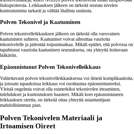
liukuproteesia. Leikkauksen jälkeen on tärkeää seurata nivelen
kuntoutumista tarkasti ja välttää liiallista rasitusta.
Polven Tekonivel ja Kaatuminen
Polven tekonivelleikkauksen jälkeen on tärkeää olla varovainen
kaatumisten suhteen. Kaatumiset voivat aiheuttaa vaurioita
tekonivelelle ja pidentää toipumisaikaa. Mikäli epäilet, että polvessa on
tapahtunut vaurioita kaatumisen seurauksena, ota yhteyttä hoitavaan
lääkäriin.
Epäonnistunut Polven Tekonivelleikkaus
Valitettavasti polven tekonivelleikkauksessa voi ilmetä komplikaatioita,
ja joissain tapauksissa leikkaus voi osoittautua epäonnistuneeksi.
Yleisiä ongelmia voivat olla esimerkiksi tekonivelen irtoaminen,
tulehdukset ja kuntoutuksen haasteet. Mikäli koet epäonnistuneen
leikkauksen oireita, on tärkeää ottaa yhteyttä asiantuntijaan
mahdollisimman pian.
Polven Tekonivelen Materiaali ja
Irtoamisen Oireet