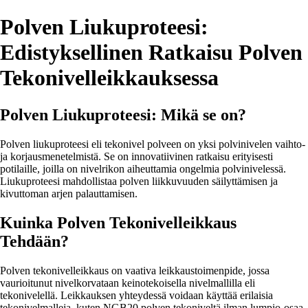
Polven Liukuproteesi:
Edistyksellinen Ratkaisu Polven
Tekonivelleikkauksessa
Polven Liukuproteesi: Mikä se on?
Polven liukuproteesi eli tekonivel polveen on yksi polvinivelen vaihto-
ja korjausmenetelmistä. Se on innovatiivinen ratkaisu erityisesti
potilaille, joilla on nivelrikon aiheuttamia ongelmia polvinivelessä.
Liukuproteesi mahdollistaa polven liikkuvuuden säilyttämisen ja
kivuttoman arjen palauttamisen.
Kuinka Polven Tekonivelleikkaus
Tehdään?
Polven tekonivelleikkaus on vaativa leikkaustoimenpide, jossa
vaurioitunut nivelkorvataan keinotekoisella nivelmallilla eli
tekonivelellä. Leikkauksen yhteydessä voidaan käyttää erilaisia
tekonivelmalleja, kuten NGB20 polven tekoniveltä ilman lumpio-osaa