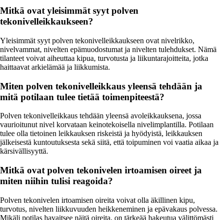
Mitkä ovat yleisimmät syyt polven
tekonivelleikkaukseen?
Yleisimmät syyt polven tekonivelleikkaukseen ovat nivelrikko,
nivelvammat, nivelten epämuodostumat ja nivelten tulehdukset. Nämä
tilanteet voivat aiheuttaa kipua, turvotusta ja liikuntarajoitteita, jotka
haittaavat arkielämää ja liikkumista.
Miten polven tekonivelleikkaus yleensä tehdään ja
mitä potilaan tulee tietää toimenpiteestä?
Polven tekonivelleikkaus tehdään yleensä avoleikkauksena, jossa
vaurioitunut nivel korvataan keinotekoisella nivelimplantilla. Potilaan
tulee olla tietoinen leikkauksen riskeistä ja hyödyistä, leikkauksen
jälkeisestä kuntoutuksesta sekä siitä, että toipuminen voi vaatia aikaa ja
kärsivällisyyttä.
Mitkä ovat polven tekonivelen irtoamisen oireet ja
miten niihin tulisi reagoida?
Polven tekonivelen irtoamisen oireita voivat olla äkillinen kipu,
turvotus, nivelten liikkuvuuden heikkeneminen ja epävakaus polvessa.
Mikäli potilas havaitsee näitä oireita, on tärkeää hakeutua välittömästi