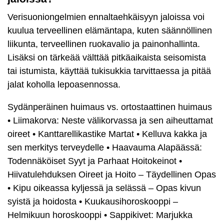
Verisuoniongelmien ennaltaehkäisyyn jaloissa voi
kuulua terveellinen elämäntapa, kuten säännöllinen
liikunta, terveellinen ruokavalio ja painonhallinta.
Lisäksi on tärkeää välttää pitkäaikaista seisomista
tai istumista, käyttää tukisukkia tarvittaessa ja pitää
jalat koholla lepoasennossa.
Sydänperäinen huimaus vs. ortostaattinen huimaus
•
Liimakorva: Neste välikorvassa ja sen aiheuttamat
oireet
•
Kanttarellikastike Martat
•
Kelluva kakka ja
sen merkitys terveydelle
•
Haavauma Alapäässä:
Todennäköiset Syyt ja Parhaat Hoitokeinot
•
Hiivatulehduksen Oireet ja Hoito – Täydellinen Opas
•
Kipu oikeassa kyljessä ja selässä – Opas kivun
syistä ja hoidosta
•
Kuukausihoroskooppi –
Helmikuun horoskooppi
•
Sappikivet: Marjukka