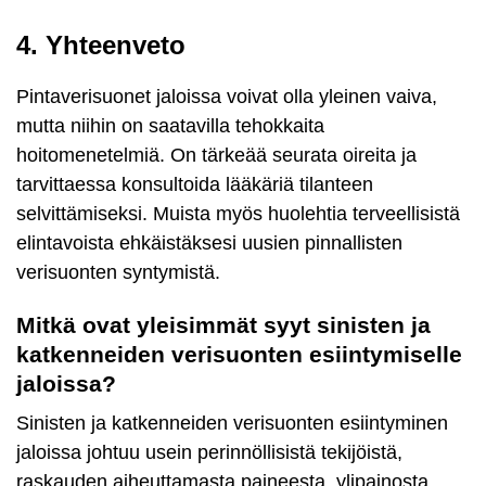
4. Yhteenveto
Pintaverisuonet jaloissa voivat olla yleinen vaiva,
mutta niihin on saatavilla tehokkaita
hoitomenetelmiä. On tärkeää seurata oireita ja
tarvittaessa konsultoida lääkäriä tilanteen
selvittämiseksi. Muista myös huolehtia terveellisistä
elintavoista ehkäistäksesi uusien pinnallisten
verisuonten syntymistä.
Mitkä ovat yleisimmät syyt sinisten ja
katkenneiden verisuonten esiintymiselle
jaloissa?
Sinisten ja katkenneiden verisuonten esiintyminen
jaloissa johtuu usein perinnöllisistä tekijöistä,
raskauden aiheuttamasta paineesta, ylipainosta,