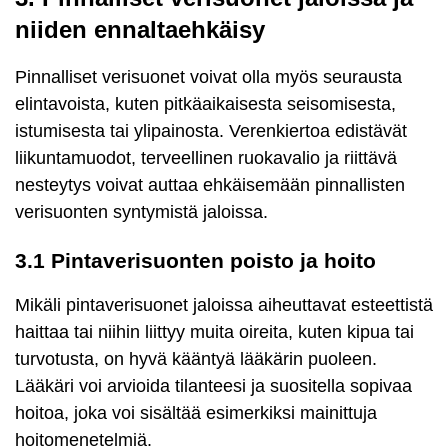
niiden ennaltaehkäisy
Pinnalliset verisuonet voivat olla myös seurausta
elintavoista, kuten pitkäaikaisesta seisomisesta,
istumisesta tai ylipainosta. Verenkiertoa edistävät
liikuntamuodot, terveellinen ruokavalio ja riittävä
nesteytys voivat auttaa ehkäisemään pinnallisten
verisuonten syntymistä jaloissa.
3.1 Pintaverisuonten poisto ja hoito
Mikäli pintaverisuonet jaloissa aiheuttavat esteettistä
haittaa tai niihin liittyy muita oireita, kuten kipua tai
turvotusta, on hyvä kääntyä lääkärin puoleen.
Lääkäri voi arvioida tilanteesi ja suositella sopivaa
hoitoa, joka voi sisältää esimerkiksi mainittuja
hoitomenetelmiä.