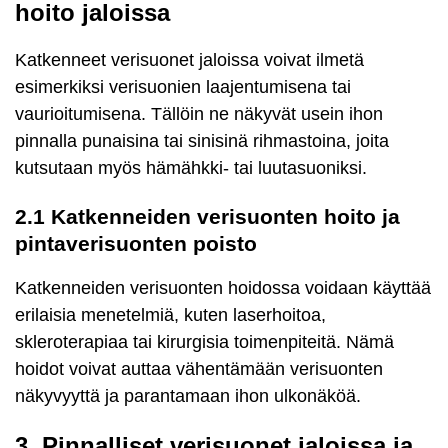
hoito jaloissa
Katkenneet verisuonet jaloissa voivat ilmetä
esimerkiksi verisuonien laajentumisena tai
vaurioitumisena. Tällöin ne näkyvät usein ihon
pinnalla punaisina tai sinisinä rihmastoina, joita
kutsutaan myös hämähkki- tai luutasuoniksi.
2.1 Katkenneiden verisuonten hoito ja
pintaverisuonten poisto
Katkenneiden verisuonten hoidossa voidaan käyttää
erilaisia menetelmiä, kuten laserhoitoa,
skleroterapiaa tai kirurgisia toimenpiteitä. Nämä
hoidot voivat auttaa vähentämään verisuonten
näkyvyyttä ja parantamaan ihon ulkonäköä.
3. Pinnalliset verisuonet jaloissa ja