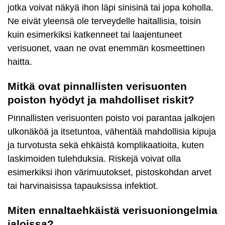
jotka voivat näkyä ihon läpi sinisinä tai jopa koholla.
Ne eivät yleensä ole terveydelle haitallisia, toisin
kuin esimerkiksi katkenneet tai laajentuneet
verisuonet, vaan ne ovat enemmän kosmeettinen
haitta.
Mitkä ovat pinnallisten verisuonten
poiston hyödyt ja mahdolliset riskit?
Pinnallisten verisuonten poisto voi parantaa jalkojen
ulkonäköä ja itsetuntoa, vähentää mahdollisia kipuja
ja turvotusta sekä ehkäistä komplikaatioita, kuten
laskimoiden tulehduksia. Riskejä voivat olla
esimerkiksi ihon värimuutokset, pistoskohdan arvet
tai harvinaisissa tapauksissa infektiot.
Miten ennaltaehkäistä verisuoniongelmia
jaloissa?