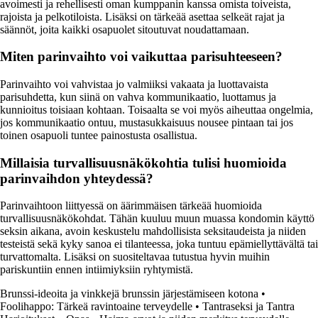
avoimesti ja rehellisesti oman kumppanin kanssa omista toiveista,
rajoista ja pelkotiloista. Lisäksi on tärkeää asettaa selkeät rajat ja
säännöt, joita kaikki osapuolet sitoutuvat noudattamaan.
Miten parinvaihto voi vaikuttaa parisuhteeseen?
Parinvaihto voi vahvistaa jo valmiiksi vakaata ja luottavaista
parisuhdetta, kun siinä on vahva kommunikaatio, luottamus ja
kunnioitus toisiaan kohtaan. Toisaalta se voi myös aiheuttaa ongelmia,
jos kommunikaatio ontuu, mustasukkaisuus nousee pintaan tai jos
toinen osapuoli tuntee painostusta osallistua.
Millaisia turvallisuusnäkökohtia tulisi huomioida
parinvaihdon yhteydessä?
Parinvaihtoon liittyessä on äärimmäisen tärkeää huomioida
turvallisuusnäkökohdat. Tähän kuuluu muun muassa kondomin käyttö
seksin aikana, avoin keskustelu mahdollisista seksitaudeista ja niiden
testeistä sekä kyky sanoa ei tilanteessa, joka tuntuu epämiellyttävältä tai
turvattomalta. Lisäksi on suositeltavaa tutustua hyvin muihin
pariskuntiin ennen intiimiyksiin ryhtymistä.
Brunssi-ideoita ja vinkkejä brunssin järjestämiseen kotona
•
Foolihappo: Tärkeä ravintoaine terveydelle
•
Tantraseksi ja Tantra