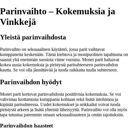
Parinvaihto – Kokemuksia ja
Vinkkejä
Yleistä parinvaihdosta
Parinvaihto on seksuaalinen käytäntö, jossa parit vaihtavat
kumppaneita keskenään. Tämä kiehtova ja monipuolinen tapahtuma on
saanut yhä enemmän suosiota viime vuosina. Monet parit haluavat
kokea uusia kokemuksia ja piristystä parisuhteeseen parinvaihdon
kautta. Se voi olla jännittävää ja tuoda raikkaita tuulia suhteeseen.
Parinvaihdon hyödyt
Monet parit kertovat parinvaihdosta positiivisia kokemuksia. Se voi
vahvistaa luottamusta kumppania kohtaan sekä lisätä intohimoa ja
kipinää parisuhteessa. Uudet kokemukset ja seikkailut voivat tuoda
piristystä arkeen ja lisätä yhteistä läheisyyttä. Parinvaihto voi olla myös
tapa tutustua paremmin omaan seksuaalisuuteen ja omiin rajoituksiin.
Parinvaihdon haasteet