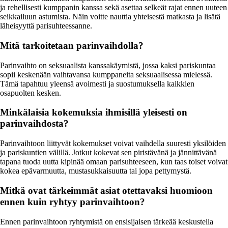
ja rehellisesti kumppanin kanssa sekä asettaa selkeät rajat ennen uuteen
seikkailuun astumista. Näin voitte nauttia yhteisestä matkasta ja lisätä
läheisyyttä parisuhteessanne.
Mitä tarkoitetaan parinvaihdolla?
Parinvaihto on seksuaalista kanssakäymistä, jossa kaksi pariskuntaa
sopii keskenään vaihtavansa kumppaneita seksuaalisessa mielessä.
Tämä tapahtuu yleensä avoimesti ja suostumuksella kaikkien
osapuolten kesken.
Minkälaisia kokemuksia ihmisillä yleisesti on
parinvaihdosta?
Parinvaihtoon liittyvät kokemukset voivat vaihdella suuresti yksilöiden
ja pariskuntien välillä. Jotkut kokevat sen piristävänä ja jännittävänä
tapana tuoda uutta kipinää omaan parisuhteeseen, kun taas toiset voivat
kokea epävarmuutta, mustasukkaisuutta tai jopa pettymystä.
Mitkä ovat tärkeimmät asiat otettavaksi huomioon
ennen kuin ryhtyy parinvaihtoon?
Ennen parinvaihtoon ryhtymistä on ensisijaisen tärkeää keskustella