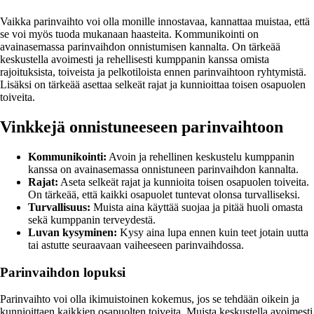
Vaikka parinvaihto voi olla monille innostavaa, kannattaa muistaa, että
se voi myös tuoda mukanaan haasteita. Kommunikointi on
avainasemassa parinvaihdon onnistumisen kannalta. On tärkeää
keskustella avoimesti ja rehellisesti kumppanin kanssa omista
rajoituksista, toiveista ja pelkotiloista ennen parinvaihtoon ryhtymistä.
Lisäksi on tärkeää asettaa selkeät rajat ja kunnioittaa toisen osapuolen
toiveita.
Vinkkejä onnistuneeseen parinvaihtoon
Kommunikointi:
Avoin ja rehellinen keskustelu kumppanin
kanssa on avainasemassa onnistuneen parinvaihdon kannalta.
Rajat:
Aseta selkeät rajat ja kunnioita toisen osapuolen toiveita.
On tärkeää, että kaikki osapuolet tuntevat olonsa turvalliseksi.
Turvallisuus:
Muista aina käyttää suojaa ja pitää huoli omasta
sekä kumppanin terveydestä.
Luvan kysyminen:
Kysy aina lupa ennen kuin teet jotain uutta
tai astutte seuraavaan vaiheeseen parinvaihdossa.
Parinvaihdon lopuksi
Parinvaihto voi olla ikimuistoinen kokemus, jos se tehdään oikein ja
kunnioittaen kaikkien osapuolten toiveita. Muista keskustella avoimesti