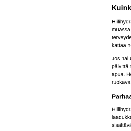
Kuinka
Hiilihyd
muassa i
terveyden
kattaa n
Jos halu
päivittä
apua. He
ruokaval
Parhaa
Hiilihyd
laadukka
sisältäv