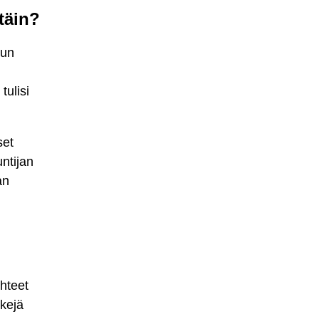
ttäin?
uun
tulisi
set
untijan
an
ähteet
kkejä