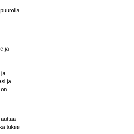
 puurolla
de ja
 ja
si ja
a on
 auttaa
oka tukee