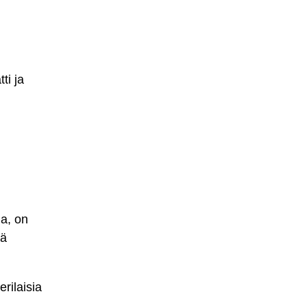
ti ja
la, on
jä
erilaisia