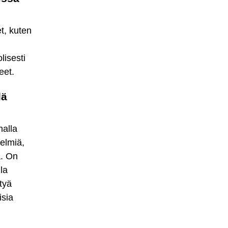
et, kuten
lisesti
eet.
lä
malla
delmiä,
a. On
la
tyä
isia