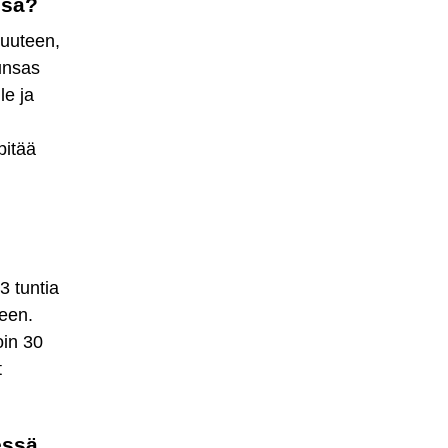
ssä?
vuuteen,
runsas
le ja
pitää
3 tuntia
seen.
oin 30
t
essä