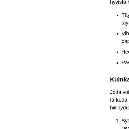
hyvistä h
Täy
täy
Vih
pap
Hed
Pav
Kuinka
Jotta vo
tärkeää 
hiilihyd
Syö
rav