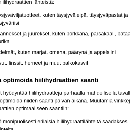
iilihydraattien lähteistä:
sjyväviljatuotteet, kuten täysjyväleipä, täysjyväpastat ja
sjyväriisi
annekset ja juurekset, kuten porkkana, parsakaali, bataat
rika
elmät, kuten marjat, omena, päärynä ja appelsiini
ut, linssit, herneet ja muut palkokasvit
 optimoida hiilihydraattien saanti
it hyödyntää hiilihydraatteja parhaalla mahdollisella taval
optimoida niiden saanti päivän aikana. Muutamia vinkke
raattien optimaaliseen saantiin:
 monipuolisesti erilaisia hiilihydraattilähteitä saadaksesi 
inteita