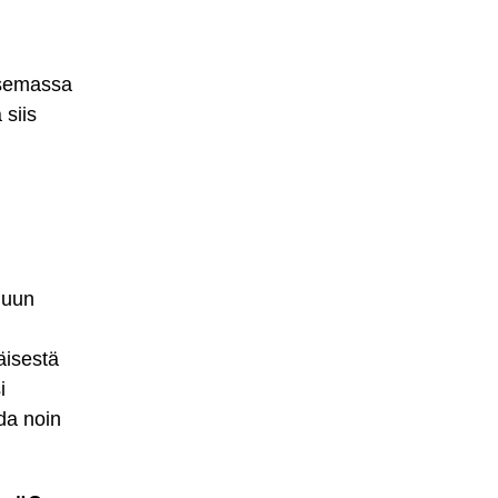
nasemassa
 siis
muun
äisestä
i
da noin