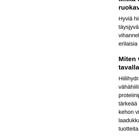
ruoka
Hyviä hi
täysjyvä
vihannek
erilaisi
Miten 
tavall
Hiilihyd
vähähiil
proteiini
tärkeää
kehon vi
laadukka
tuotteita