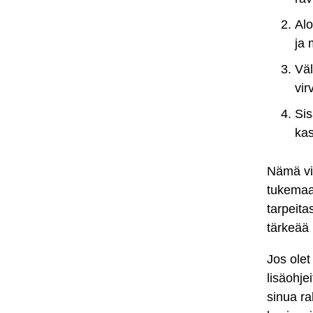
Alo
ja 
Väl
vir
Sis
kas
Nämä vin
tukemaan
tarpeita
tärkeää 
Jos olet
lisäohje
sinua ra