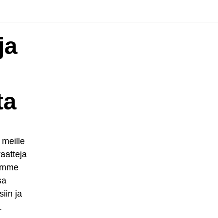
ja
ta
 meille
aatteja
somme
sa
iin ja
.