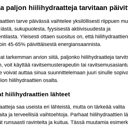
 paljon hiilihydraatteja tarvitaan päivi
raattien tarve päivässä vaihtelee yksilöllisesti riippuen m
ästä, sukupuolesta, fyysisestä aktiivisuudesta ja
tilasta. Yleisesti ottaen suositus on, että hiilihydraattien 
oin 45-65% päivittäisestä energiansaannista.
at tarkemman arvion siitä, paljonko hiilihydraatteja tarvit
in, voit käyttää ravitsemusterapeutin tai ravitsemusasiant
 voivat auttaa sinua suunnittelemaan juuri sinulle sopiv
ion hiilihydraattien osalta.
t hiilihydraattien lähteet
raatteja saa useista eri lähteistä, mutta on tärkeää valita
ita ja terveellisiä vaihtoehtoja. Parhaat hiilihydraattien l
ät runsaasti ravinteita ja kuitua. Tässä muutamia esimer