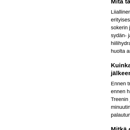
Mitä t
Liiallin
erityise
sokerin 
sydän- j
hiilihyd
huolta 
Kuinka
jälkee
Ennen tr
ennen ha
Treenin 
minuutin
palautu
Mitkä 