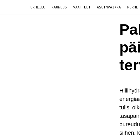
URHEILU
KAUNEUS
VAATTEET
ASUINPAIKKA
PERHE
Pal
pä
ter
Hiilihyd
energiaa
tulisi o
tasapain
pureudum
siihen, 