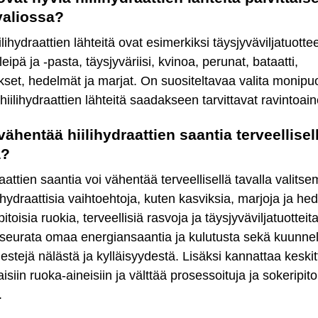
valiossa?
ilihydraattien lähteitä ovat esimerkiksi täysjyväviljatuotte
leipä ja -pasta, täysjyväriisi, kvinoa, perunat, bataatti,
set, hedelmät ja marjat. On suositeltavaa valita monipuo
a hiilihydraattien lähteitä saadakseen tarvittavat ravintoain
vähentää hiilihydraattien saantia terveellisel
a?
raattien saantia voi vähentää terveellisellä tavalla valitse
ihydraattisia vaihtoehtoja, kuten kasviksia, marjoja ja he
pitoisia ruokia, terveellisiä rasvoja ja täysjyväviljatuotteit
 seurata omaa energiansaantia ja kulutusta sekä kuunnel
estejä nälästä ja kylläisyydestä. Lisäksi kannattaa keskit
isiin ruoka-aineisiin ja välttää prosessoituja ja sokeripito
.