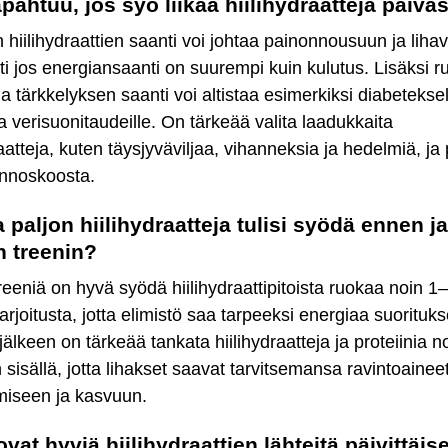
apahtuu, jos syö liikaa hiilihydraatteja päivä
en hiilihydraattien saanti voi johtaa painonnousuun ja liha
sti jos energiansaanti on suurempi kuin kulutus. Lisäksi 
ja tärkkelyksen saanti voi altistaa esimerkiksi diabeteksel
a verisuonitaudeille. On tärkeää valita laadukkaita
raatteja, kuten täysjyväviljaa, vihanneksia ja hedelmiä, ja 
annoskoosta.
 paljon hiilihydraatteja tulisi syödä ennen ja
n treenin?
eeniä on hyvä syödä hiilihydraattipitoista ruokaa noin 1–
rjoitusta, jotta elimistö saa tarpeeksi energiaa suorituk
jälkeen on tärkeää tankata hiilihydraatteja ja proteiinia n
 sisällä, jotta lihakset saavat tarvitsemansa ravintoainee
miseen ja kasvuun.
ovat hyviä hiilihydraattien lähteitä päivittäis