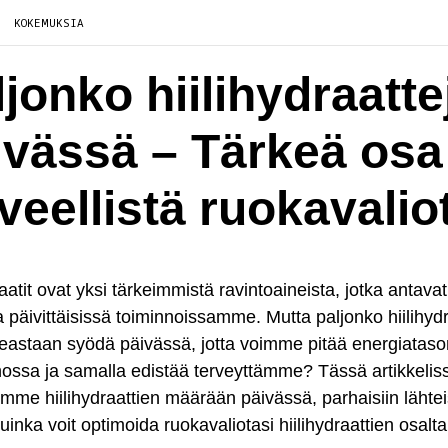
KOKEMUKSIA
jonko hiilihydraatte
ivässä – Tärkeä osa
veellistä ruokavalio
raatit ovat yksi tärkeimmistä ravintoaineista, jotka antavat
 päivittäisissä toiminnoissamme. Mutta paljonko hiilihydr
ikeastaan syödä päivässä, jotta voimme pitää energiata
ossa ja samalla edistää terveyttämme? Tässä artikkelis
me hiilihydraattien määrään päivässä, parhaisiin lähteis
kuinka voit optimoida ruokavaliotasi hiilihydraattien osalta