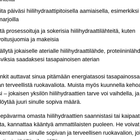
ita päiväsi hiilihydraattipitoisella aamiaisella, esimerkiksi
marjoilla
tä prosessoituja ja sokerisia hiilihydraattilähteitä, kuten
voitusjuomia ja makeisia
ällytä jokaiselle aterialle hiilihydraattilähde, proteiininläh
viksia saadaksesi tasapainoisen aterian
kit auttavat sinua pitämään energiatasosi tasapainossa
 terveellistä ruokavaliota. Muista myös kuunnella kehoa
si – jokaisen yksilön hiilihydraattien tarve voi vaihdella, j
löytää juuri sinulle sopiva määrä.
 epävarma omasta hiilihydraattien saannistasi tai kaipaat
ita, kannattaa kääntyä ammattilaisten puoleen. He voivat
kentamaan sinulle sopivan ja terveellisen ruokavalion, j