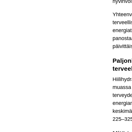
hyvinvoin
Yhteenve
terveell
energiat
panostaa 
päivittä
Paljon
tervee
Hiilihyd
muassa i
terveyde
energian
keskimää
225–325