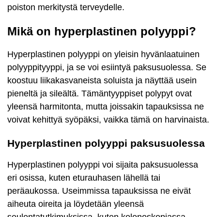
poiston merkitystä terveydelle.
Mikä on hyperplastinen polyyppi?
Hyperplastinen polyyppi on yleisin hyvänlaatuinen
polyyppityyppi, ja se voi esiintyä paksusuolessa. Se
koostuu liikakasvaneista soluista ja näyttää usein
pieneltä ja sileältä. Tämäntyyppiset polypyt ovat
yleensä harmitonta, mutta joissakin tapauksissa ne
voivat kehittyä syöpäksi, vaikka tämä on harvinaista.
Hyperplastinen polyyppi paksusuolessa
Hyperplastinen polyyppi voi sijaita paksusuolessa
eri osissa, kuten eturauhasen lähellä tai
peräaukossa. Useimmissa tapauksissa ne eivät
aiheuta oireita ja löydetään yleensä
seulontatutkimuksissa, kuten kolonoskopiassa.