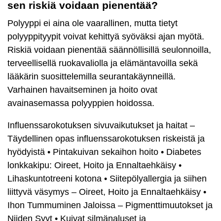
sen riskiä voidaan pienentää?
Polyyppi ei aina ole vaarallinen, mutta tietyt
polyyppityypit voivat kehittyä syöväksi ajan myötä.
Riskiä voidaan pienentää säännöllisillä seulonnoilla,
terveellisellä ruokavaliolla ja elämäntavoilla sekä
lääkärin suosittelemilla seurantakäynneillä.
Varhainen havaitseminen ja hoito ovat
avainasemassa polyyppien hoidossa.
Influenssarokotuksen sivuvaikutukset ja haitat –
Täydellinen opas influenssarokotuksen riskeistä ja
hyödyistä
•
Pintakuivan sekaihon hoito
•
Diabetes
lonkkakipu: Oireet, Hoito ja Ennaltaehkäisy
•
Lihaskuntotreeni kotona
•
Siitepölyallergia ja siihen
liittyvä väsymys – Oireet, Hoito ja Ennaltaehkäisy
•
Ihon Tummuminen Jaloissa – Pigmenttimuutokset ja
Niiden Syyt
•
Kuivat silmänaluset ja