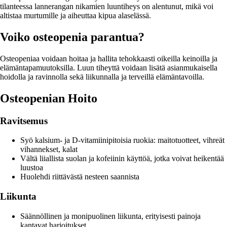
tilanteessa lannerangan nikamien luuntiheys on alentunut, mikä voi
altistaa murtumille ja aiheuttaa kipua alaselässä.
Voiko osteopenia parantua?
Osteopeniaa voidaan hoitaa ja hallita tehokkaasti oikeilla keinoilla ja
elämäntapamuutoksilla. Luun tiheyttä voidaan lisätä asianmukaisella
hoidolla ja ravinnolla sekä liikunnalla ja terveillä elämäntavoilla.
Osteopenian Hoito
Ravitsemus
Syö kalsium- ja D-vitamiinipitoisia ruokia: maitotuotteet, vihreät
vihannekset, kalat
Vältä liiallista suolan ja kofeiinin käyttöä, jotka voivat heikentää
luustoa
Huolehdi riittävästä nesteen saannista
Liikunta
Säännöllinen ja monipuolinen liikunta, erityisesti painoja
kantavat harjoitukset