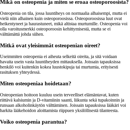
Mikä on osteopenia ja miten se eroaa osteoporoosista?
Osteopenia on tila, jossa luuntiheys on normaalia alhaisempi, mutta ei
vielä niin alhainen kuin osteoporoosissa. Osteoporoosissa luut ovat
heikentyneet ja haurastuneet, mikä altistaa murtumille. Osteopenia voi
olla varoitusmerkki osteoporoosin kehittymisestä, mutta se ei
välttämättä johda siihen.
Mitkä ovat yleisimmät osteopenian oireet?
Useimmiten osteopenia ei aiheuta selkeitä oireita, ja sitä voidaan
havaita usein vasta luuntiheyden mittauksella. Joissain tapauksissa
henkilö voi kuitenkin kokea luustokipuja tai murtumia, erityisesti
rasituksen yhteydessä.
Miten osteopeniaa hoidetaan?
Osteopenian hoitoon kuuluu usein terveelliset elämäntavat, kuten
riittävä kalsiumin ja D-vitamiinin saanti, liikunta sekä tupakoinnin ja
runsaan alkoholinkäytön välttäminen. Joissain tapauksissa lääkäri voi
harkita lääkehoidon aloittamista riippuen yksilöllisestä tilanteesta.
Voiko osteopenia parantua?