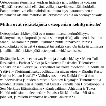
Osteopenian etenemistä voidaan hidastaa ja luuntiheyttä voidaan
ylläpitää terveellisillä elämäntavoilla ja tarvittaessa lääkehoidolla.
Parantuminen voi olla mahdollista, mutta täysi parantuminen ei
välttämättä ole aina mahdollista, erityisesti jos tila on edennyt pitkälle.
Mitkä ovat riskitekijöitä osteopenian kehittymiselle?
Osteopenian riskitekijöitä ovat muun muassa perinnöllisyys,
ikääntyminen, sukupuoli (naisilla suurempi riski), alhainen kalsiumin
saanti, D-vitamiinin puute, liikunnan puute, tupakointi, runsas
alkoholinkäyttö ja tietyt sairaudet tai lääkitykset. On tärkeää tunnistaa
ja hallita näitä riskitekijöitä osteopenian ehkäisemiseksi.
Sisäänpäin kasvaneet karvat: Hoito ja ennaltaehkäisy
•
Miten Tulla
Raskaaksi – Parhaat Vinkit ja Kotikonstit Raskaaksi Tulemiseen
•
Vähäkaloriset, Kevyet ja Terveelliset Jäätelövaihtoehdot: Laihduttajan
Ystävät
•
Yleisimmät sukupuolitaudit ja niiden oireet
•
Ripulin Kesto –
Kuinka Kauan Kestää?
•
Vaihdevuosioireet: Kaikki tärkeä tieto
vaihdevuosista ja niiden oireista
•
Subutex Käyttäjän Tuntomerkit ja
Muiden Huumeiden Aiheuttamat Oireet
•
Päivittäinen Horoskooppi ja
Sen Merkitys Elämässämme
•
Kaulavaltimon Ahtauma ja Tukos:
Kaikki mitä sinun tulee tietää
•
Punaiset läiskät iholla – Mistä ne
johtuvat, ja milloin kannattaa hakeutua lääkäriin?
•