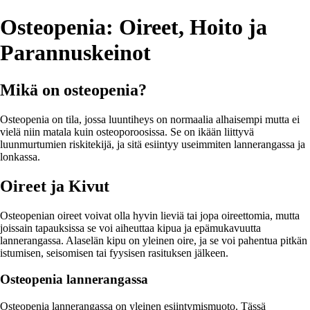
Osteopenia: Oireet, Hoito ja
Parannuskeinot
Mikä on osteopenia?
Osteopenia on tila, jossa luuntiheys on normaalia alhaisempi mutta ei
vielä niin matala kuin osteoporoosissa. Se on ikään liittyvä
luunmurtumien riskitekijä, ja sitä esiintyy useimmiten lannerangassa ja
lonkassa.
Oireet ja Kivut
Osteopenian oireet voivat olla hyvin lieviä tai jopa oireettomia, mutta
joissain tapauksissa se voi aiheuttaa kipua ja epämukavuutta
lannerangassa. Alaselän kipu on yleinen oire, ja se voi pahentua pitkän
istumisen, seisomisen tai fyysisen rasituksen jälkeen.
Osteopenia lannerangassa
Osteopenia lannerangassa on yleinen esiintymismuoto. Tässä