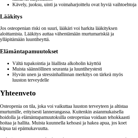
Kävely, juoksu, uinti ja voimaharjoittelu ovat hyviä vaihtoehtoja
Lääkitys
Jos osteopenian riski on suuri, lääkäri voi harkita lääkityksen
aloittamista. Lääkitys auttaa vähentämään murtumariskiä ja
ylläpitämään luuntiheyttä.
Elämäntapamuutokset
Vältä tupakointia ja liiallista alkoholin käyttöä
Muista säännöllinen seuranta ja luuntiheystesti
Hyvän unen ja stressinhallinnan merkitys on tärkeä myös
luuston terveydelle
Yhteenveto
Osteopenia on tila, joka voi vaikuttaa luuston terveyteen ja altistaa
murtumille, erityisesti lannerangassa. Kuitenkin asianmukaisella
hoidolla ja elämäntapamuutoksilla osteopeniaa voidaan tehokkaasti
hoitaa ja hallita. Muista kuunnella kehoasi ja hakea apua, jos koet
kipua tai epämukavuutta.