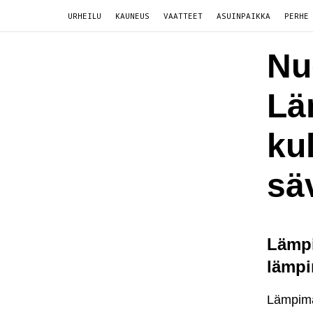
URHEILU
KAUNEUS
VAATTEET
ASUINPAIKKA
PERHE
Nu
Lä
kul
sä
Lämpi
lämpi
Lämpimän