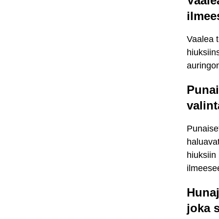
Vaale
ilmee
Vaalea t
hiuksiin
auringon
Punai
valint
Punaiset
haluavat
hiuksiin
ilmeese
Hunaj
joka 