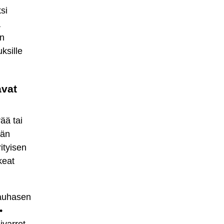
si
ä
yn
ksille
avat
ää tai
män
ityisen
keat
rauhasen
•
sivarret