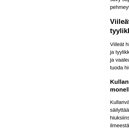
pehmeyt
Viileä
tyylik
Viileät 
ja tyyli
ja vaale
tuoda hi
Kullan
monel
Kullanvä
säilyttä
hiuksiin
ilmeestä