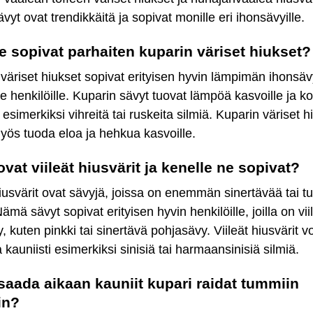
yt ovat trendikkäitä ja sopivat monille eri ihonsävyille.
e sopivat parhaiten kuparin väriset hiukset?
väriset hiukset sopivat erityisen hyvin lämpimän ihonsä
e henkilöille. Kuparin sävyt tuovat lämpöä kasvoille ja k
i esimerkiksi vihreitä tai ruskeita silmiä. Kuparin väriset h
yös tuoda eloa ja hehkua kasvoille.
ovat viileät hiusvärit ja kenelle ne sopivat?
hiusvärit ovat sävyjä, joissa on enemmän sinertävää tai t
ämä sävyt sopivat erityisen hyvin henkilöille, joilla on vii
, kuten pinkki tai sinertävä pohjasävy. Viileät hiusvärit v
 kauniisti esimerkiksi sinisiä tai harmaansinisiä silmiä.
saada aikaan kauniit kupari raidat tummiin
in?