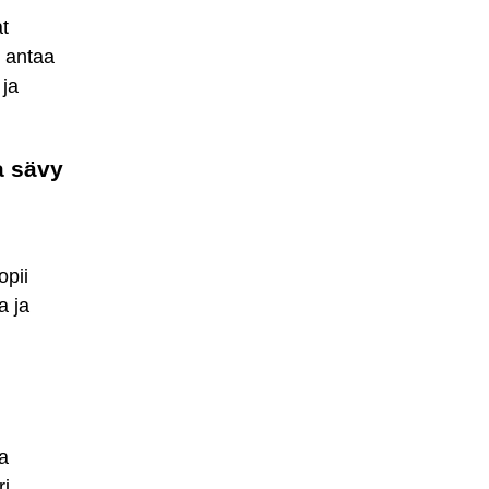
at
y antaa
 ja
a sävy
opii
a ja
a
i.