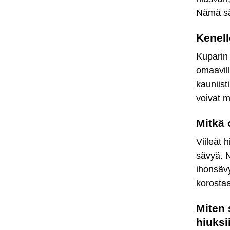
Nämä säv
Kenell
Kuparin 
omaavill
kauniist
voivat m
Mitkä 
Viileät 
sävyä. N
ihonsävy
korostaa
Miten 
hiuksi