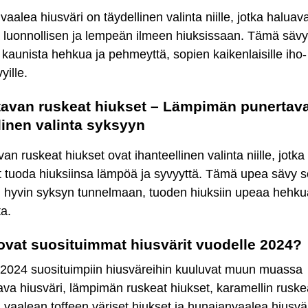
aalea hiusväri on täydellinen valinta niille, jotka haluav
ä luonnollisen ja lempeän ilmeen hiuksissaan. Tämä säv
e kaunista hehkua ja pehmeyttä, sopien kaikenlaisille iho-
yille.
avan ruskeat hiukset – Lämpimän punertav
linen valinta syksyyn
an ruskeat hiukset ovat ihanteellinen valinta niille, jotka
 tuoda hiuksiinsa lämpöä ja syvyyttä. Tämä upea sävy s
n hyvin syksyn tunnelmaan, tuoden hiuksiin upeaa hehku
ta.
ovat suosituimmat hiusvärit vuodelle 2024?
2024 suosituimpiin hiusväreihin kuuluvat muun muassa
va hiusväri, lämpimän ruskeat hiukset, karamellin ruske
, vaalean toffeen väriset hiukset ja hunajanvaalea hiusvär