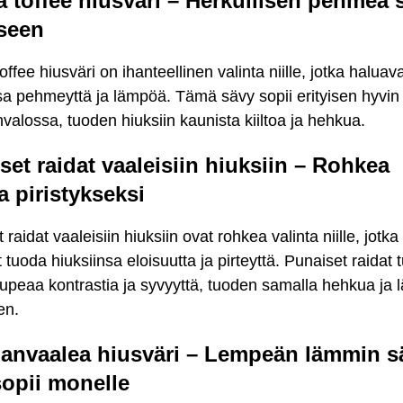
a toffee hiusväri – Herkullisen pehmeä 
seen
offee hiusväri on ihanteellinen valinta niille, jotka haluav
sa pehmeyttä ja lämpöä. Tämä sävy sopii erityisen hyvin
valossa, tuoden hiuksiin kaunista kiiltoa ja hehkua.
set raidat vaaleisiin hiuksiin – Rohkea
a piristykseksi
 raidat vaaleisiin hiuksiin ovat rohkea valinta niille, jotka
 tuoda hiuksiinsa eloisuutta ja pirteyttä. Punaiset raidat 
 upeaa kontrastia ja syvyyttä, tuoden samalla hehkua ja
en.
anvaalea hiusväri – Lempeän lämmin s
sopii monelle