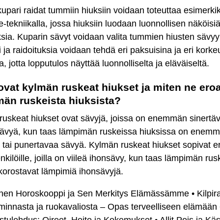
kupari raidat tummiin hiuksiin voidaan toteuttaa esimerkik
-tekniikalla, jossa hiuksiin luodaan luonnollisen näköisi
ksia. Kuparin sävyt voidaan valita tummien hiusten sävy
i ja raidoituksia voidaan tehdä eri paksuisina ja eri korkeu
a, jotta lopputulos näyttää luonnolliselta ja eläväiseltä.
ovat kylmän ruskeat hiukset ja miten ne ero
än ruskeista hiuksista?
uskeat hiukset ovat sävyjä, joissa on enemmän sinertäv
 sävyä, kun taas lämpimän ruskeissa hiuksissa on enem
a tai punertavaa sävyä. Kylmän ruskeat hiukset sopivat er
nkilöille, joilla on viileä ihonsävy, kun taas lämpimän rus
korostavat lämpimiä ihonsävyjä.
äinen Horoskooppi ja Sen Merkitys Elämässämme
•
Kilpi
minnasta ja ruokavaliosta – Opas terveelliseen elämään
stulehdus: Oireet, Hoito ja Kokemukset
•
Allit Pois ja Kä