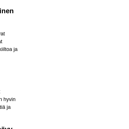
yinen
vat
t
iltoa ja
t
n hyvin
iä ja