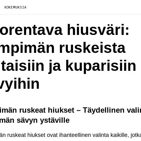
KOKEMUKSIA
orentava hiusväri:
mpimän ruskeista
taisiin ja kuparisiin
vyihin
män ruskeat hiukset – Täydellinen vali
män sävyn ystäville
 ruskeat hiukset ovat ihanteellinen valinta kaikille, jotk