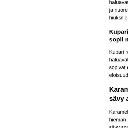
haluavat
ja nuore
hiuksill
Kupari
sopii 
Kupari r
haluavat
sopivat 
eloisuu
Karam
sävy 
Karamell
hieman p
sävy sop