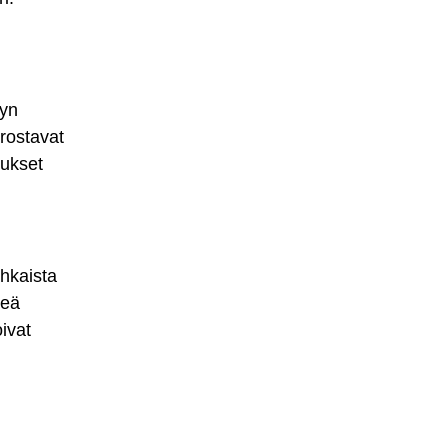
vyn
orostavat
iukset
uhkaista
leä
oivat