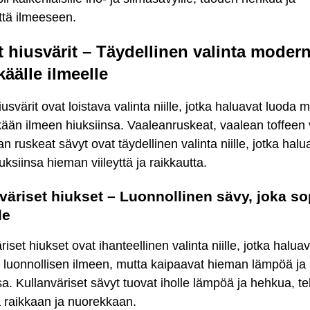
tä ilmeeseen.
t hiusvärit – Täydellinen valinta moderni
käälle ilmeelle
hiusvärit ovat loistava valinta niille, jotka haluavat luoda
kkään ilmeen hiuksiinsa. Vaaleanruskeat, vaalean toffeen 
an ruskeat sävyt ovat täydellinen valinta niille, jotka halu
uksiinsa hieman viileyttä ja raikkautta.
väriset hiukset – Luonnollinen sävy, joka so
le
riset hiukset ovat ihanteellinen valinta niille, jotka halua
ä luonnollisen ilmeen, mutta kaipaavat hieman lämpöä j
sa. Kullanväriset sävyt tuovat iholle lämpöä ja hehkua, t
 raikkaan ja nuorekkaan.