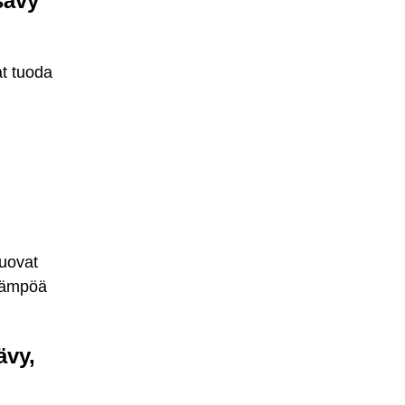
sävy
at tuoda
tuovat
 lämpöä
ävy,