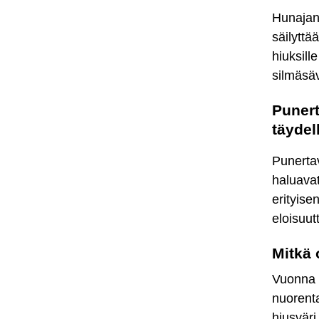
Hunajanv
säilyttä
hiuksill
silmäsäv
Punert
täydel
Punertav
haluavat
erityise
eloisuut
Mitkä 
Vuonna 
nuorenta
hiusväri