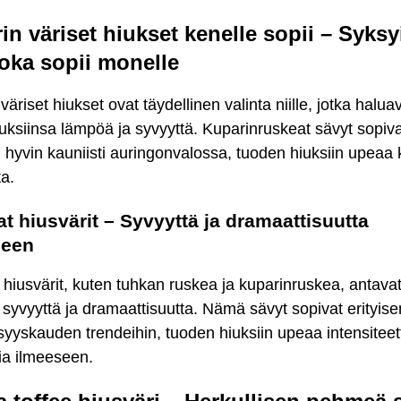
in väriset hiukset kenelle sopii – Syks
 joka sopii monelle
väriset hiukset ovat täydellinen valinta niille, jotka halua
uksiinsa lämpöä ja syvyyttä. Kuparinruskeat sävyt sopiva
n hyvin kauniisti auringonvalossa, tuoden hiuksiin upeaa ki
ta.
 hiusvärit – Syvyyttä ja dramaattisuutta
seen
iusvärit, kuten tuhkan ruskea ja kuparinruskea, antava
e syvyyttä ja dramaattisuutta. Nämä sävyt sopivat erityise
a syyskauden trendeihin, tuoden hiuksiin upeaa intensiteett
ia ilmeeseen.