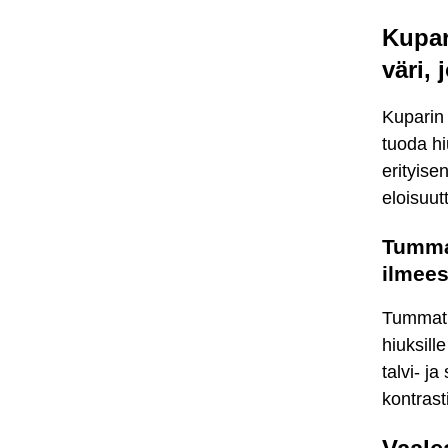
Kupar
väri,
Kuparin 
tuoda hi
erityise
eloisuut
Tummat
ilmee
Tummat h
hiuksill
talvi- j
kontrast