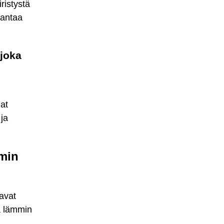
ristystä
 antaa
 joka
dat
 ja
mmin
uavat
mä lämmin