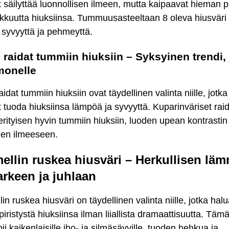
 säilyttää luonnollisen ilmeen, mutta kaipaavat hieman pi
kkuutta hiuksiinsa. Tummuusasteeltaan 8 oleva hiusväri
e syvyyttä ja pehmeyttä.
 raidat tummiin hiuksiin – Syksyinen trendi,
monelle
aidat tummiin hiuksiin ovat täydellinen valinta niille, jotka
 tuoda hiuksiinsa lämpöä ja syvyyttä. Kuparinväriset rai
erityisen hyvin tummiin hiuksiin, luoden upean kontrastin
den ilmeeseen.
ellin ruskea hiusväri – Herkullisen lä
arkeen ja juhlaan
in ruskea hiusväri on täydellinen valinta niille, jotka hal
iristystä hiuksiinsa ilman liiallista dramaattisuutta. Tä
ii kaikenlaisille iho- ja silmäsävyille, tuoden hehkua ja