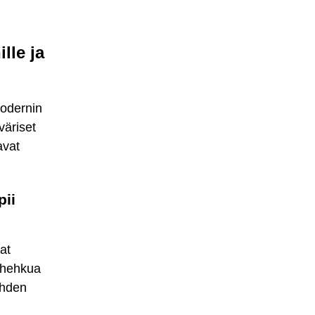
lle ja
 modernin
väriset
avat
pii
vat
a hehkua
ehden