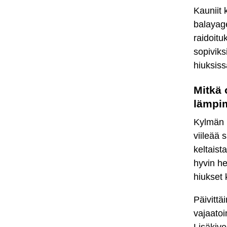
Kauniit 
balayage
raidoitu
sopiviks
hiuksiss
Mitkä 
lämpim
Kylmän r
viileää
keltaist
hyvin he
hiukset 
Päivitt
vajaatoi
Lisäkive