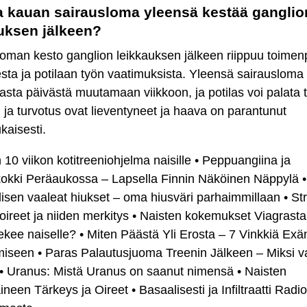
 kauan sairausloma yleensä kestää ganglio
uksen jälkeen?
oman kesto ganglion leikkauksen jälkeen riippuu toimen
sta ja potilaan työn vaatimuksista. Yleensä sairausloma
ta päivästä muutamaan viikkoon, ja potilas voi palata t
 ja turvotus ovat lieventyneet ja haava on parantunut
kaisesti.
 10 viikon kotitreeniohjelma naisille
•
Peppuangiina ja
kokki Peräaukossa – Lapsella Finnin Näköinen Näppylä
•
isen vaaleat hiukset – oma hiusväri parhaimmillaan
•
St
 oireet ja niiden merkitys
•
Naisten kokemukset Viagrasta
ekee naiselle?
•
Miten Päästä Yli Erosta – 7 Vinkkiä Exä
miseen
•
Paras Palautusjuoma Treenin Jälkeen – Miksi va
•
Uranus: Mistä Uranus on saanut nimensä
•
Naisten
ineen Tärkeys ja Oireet
•
Basaalisesti ja Infiltraatti Radi