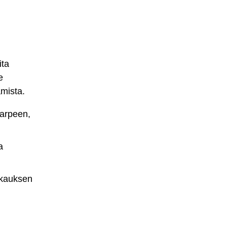
ita
e
amista.
tarpeen,
a
ikkauksen