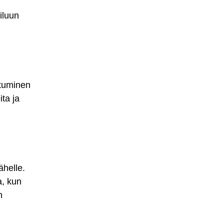
iluun
utuminen
ta ja
ähelle.
a, kun
n