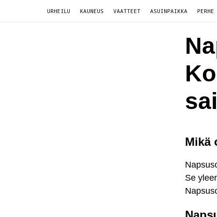
URHEILU
KAUNEUS
VAATTEET
ASUINPAIKKA
PERHE
Na
Ko
sa
Mikä 
Napsusor
Se ylee
Napsusor
Napsu