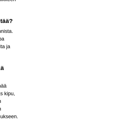
tää?
nista.
pa
ta ja
kä
mää
s kipu,
n
n
mukseen.