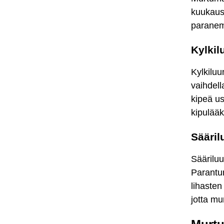
kuukaus
paranemi
Kylkil
Kylkiluu
vaihdell
kipeä us
kipulääk
Sääril
Sääriluu
Parantum
lihasten
jotta mu