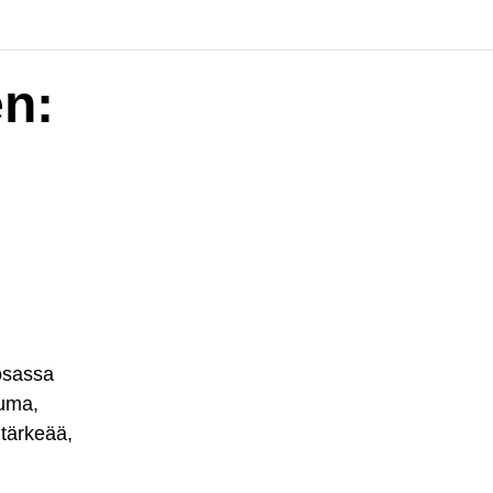
n:
 osassa
tuma,
tärkeää,