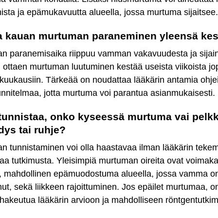
mista ja epämukavuutta alueella, jossa murtuma sijaitsee.
a kauan murtuman paraneminen yleensä kes
n paranemisaika riippuu vamman vakavuudesta ja sijain
i ottaen murtuman luutuminen kestää useista viikoista jo
 kuukausiin. Tärkeää on noudattaa lääkärin antamia ohjei
nnitelmaa, jotta murtuma voi parantua asianmukaisesti.
tunnistaa, onko kyseessä murtuma vai pelk
ys tai ruhje?
n tunnistaminen voi olla haastavaa ilman lääkärin teke
a tutkimusta. Yleisimpiä murtuman oireita ovat voimaka
s, mahdollinen epämuodostuma alueella, jossa vamma o
ut, sekä liikkeen rajoittuminen. Jos epäilet murtumaa, o
 hakeutua lääkärin arvioon ja mahdolliseen röntgentutki