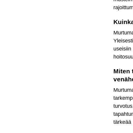
rajoittu
Kuink
Murtuma
Yleisest
useisiin
hoitosuu
Miten 
venähd
Murtuma
tarkempa
turvotu
tapahtun
tärkeää