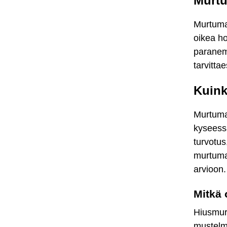
Murtu
Murtuma
oikea ho
paranemi
tarvitta
Kuink
Murtuman
kyseessä
turvotus
murtuma
arvioon.
Mitkä 
Hiusmurt
mustelm