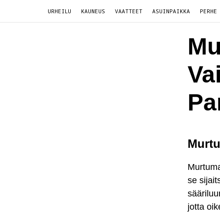
URHEILU
KAUNEUS
VAATTEET
ASUINPAIKKA
PERHE
Mu
Vai
Pa
Murtu
Murtuma 
se sijai
säärilu
jotta oi