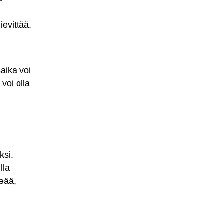
ievittää.
aika voi
 voi olla
ksi.
lla
keää,