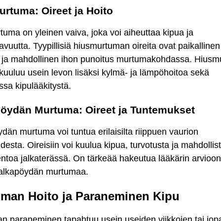
rtuma: Oireet ja Hoito
uma on yleinen vaiva, joka voi aiheuttaa kipua ja
uutta. Tyypillisiä hiusmurtuman oireita ovat paikallinen
s ja mahdollinen ihon punoitus murtumakohdassa. Hius
kuuluu usein levon lisäksi kylmä- ja lämpöhoitoa sekä
essa kipulääkitystä.
öydän Murtuma: Oireet ja Tuntemukset
dän murtuma voi tuntua erilaisilta riippuen vaurion
esta. Oireisiin voi kuulua kipua, turvotusta ja mahdollis
ntoa jalkaterässä. On tärkeää hakeutua lääkärin arvioon,
 jalkapöydän murtumaa.
man Hoito ja Paraneminen Kipu
n paraneminen tapahtuu usein useiden viikkojen tai jop