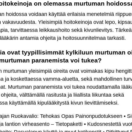
hoitokeinoja on olemassa murtuman hoidoss
n hoidossa voidaan käyttää erilaisia menetelmiä riippue
vakavuudesta. Yleisimpiä hoitokeinoja ovat lepo, kipsa
apia, tarvittaessa leikkaushoito sekä kivunlievitys. Tärke
lääkärin antamia ohjeita ja hoitosuunnitelmaa tarkasti.
sia ovat tyypillisimmät kylkiluun murtuman oi
 murtuman paranemista voi tukea?
n murtuman yleisimpiä oireita ovat voimakas kipu hengit
sa ja koskettaessa vamma-aluetta, sekä mahdollinen turv
at. Murtuman paranemista voi tukea noudattamalla lääk
hjeita, välttämällä rasitusta ja liiallista liikuntaa sekä
essa käyttämällä kipulääkitystä kivun lievittämiseksi.
tajan Ruokavalio: Tehokas Opas Painonpudotukseen
•
Si
a lantion virheasento – Tietopaketti
•
Kudosnestettä vuo