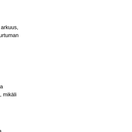
 arkuus,
murtuman
ta
 mikäli
a