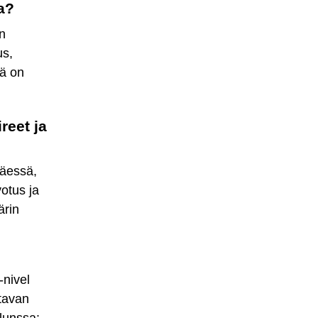
a?
n
us,
ää on
reet ja
täessä,
otus ja
ärin
-nivel
tavan