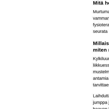
Mitä 
Murtuma
vamman 
fysioter
seurata 
Millai
miten
Kylkiluu
liikkues
mustelm
antamia o
tarvitta
Laihdut
jumppa j