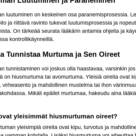
man Luutuminen ja Paraneminen
n luutuminen on keskeinen osa paranemisprosessia. Le
ito ja riittävä ravinto tukevat luutumisprosessia ja nopeu
sta. On tärkeää seurata lääkärin antamia ohjeita ja käy
essa kontrollikäynneillä.
a Tunnistaa Murtuma ja Sen Oireet
 tunnistaminen voi joskus olla haastavaa, varsinkin jos
 on hiusmurtuma tai avomurtuma. Yleisiä oireita ovat ki
, virheasento ja mahdollinen mustelma tai ihon värinmuu
kohdassa. Mikäli epäilet murtumaa, hakeudu aina lääkä
ovat yleisimmät hiusmurtuman oireet?
uman yleisimpiä oireita ovat kipu, turvotus ja mahdollin
a vamman kohdalla. Lisäksi hiusmurtuma voi aiheuttaa l