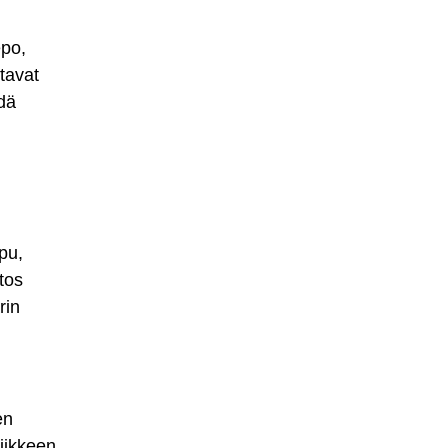
po,
ttavat
dä
pu,
tos
rin
en
iikkeen