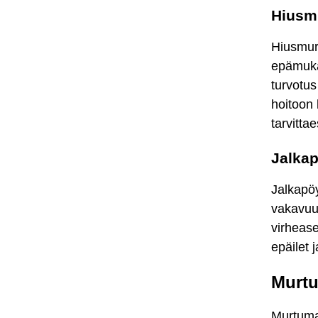
Hiusmu
Hiusmurt
epämukav
turvotu
hoitoon 
tarvitta
Jalkap
Jalkapöy
vakavuud
virhease
epäilet
Murtu
Murtuma