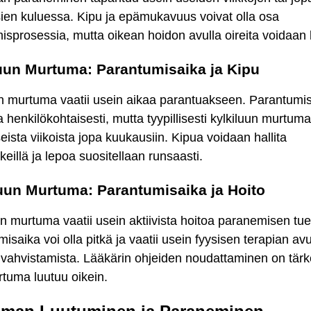
ien kuluessa. Kipu ja epämukavuus voivat olla osa
sprosessia, mutta oikean hoidon avulla oireita voidaan l
uun Murtuma: Parantumisaika ja Kipu
n murtuma vaatii usein aikaa parantuakseen. Parantumis
a henkilökohtaisesti, mutta tyypillisesti kylkiluun murtuma
eista viikoista jopa kuukausiin. Kipua voidaan hallita
keillä ja lepoa suositellaan runsaasti.
uun Murtuma: Parantumisaika ja Hoito
n murtuma vaatii usein aktiivista hoitoa paranemisen tue
isaika voi olla pitkä ja vaatii usein fyysisen terapian avu
 vahvistamista. Lääkärin ohjeiden noudattaminen on tär
rtuma luutuu oikein.