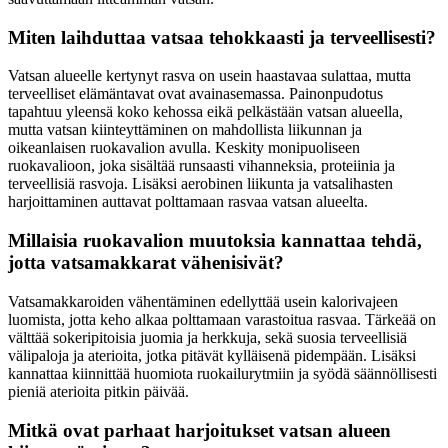
Miten laihduttaa vatsaa tehokkaasti ja terveellisesti?
Vatsan alueelle kertynyt rasva on usein haastavaa sulattaa, mutta
terveelliset elämäntavat ovat avainasemassa. Painonpudotus
tapahtuu yleensä koko kehossa eikä pelkästään vatsan alueella,
mutta vatsan kiinteyttäminen on mahdollista liikunnan ja
oikeanlaisen ruokavalion avulla. Keskity monipuoliseen
ruokavalioon, joka sisältää runsaasti vihanneksia, proteiinia ja
terveellisiä rasvoja. Lisäksi aerobinen liikunta ja vatsalihasten
harjoittaminen auttavat polttamaan rasvaa vatsan alueelta.
Millaisia ruokavalion muutoksia kannattaa tehdä,
jotta vatsamakkarat vähenisivät?
Vatsamakkaroiden vähentäminen edellyttää usein kalorivajeen
luomista, jotta keho alkaa polttamaan varastoitua rasvaa. Tärkeää on
välttää sokeripitoisia juomia ja herkkuja, sekä suosia terveellisiä
välipaloja ja aterioita, jotka pitävät kylläisenä pidempään. Lisäksi
kannattaa kiinnittää huomiota ruokailurytmiin ja syödä säännöllisesti
pieniä aterioita pitkin päivää.
Mitkä ovat parhaat harjoitukset vatsan alueen