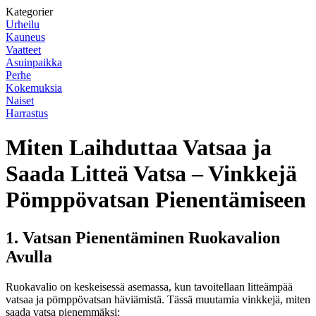
Kategorier
Urheilu
Kauneus
Vaatteet
Asuinpaikka
Perhe
Kokemuksia
Naiset
Harrastus
Miten Laihduttaa Vatsaa ja
Saada Litteä Vatsa – Vinkkejä
Pömppövatsan Pienentämiseen
1. Vatsan Pienentäminen Ruokavalion
Avulla
Ruokavalio on keskeisessä asemassa, kun tavoitellaan litteämpää
vatsaa ja pömppövatsan häviämistä. Tässä muutamia vinkkejä, miten
saada vatsa pienemmäksi: