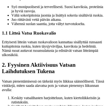
Syö monipuolisesti ja terveellisesti. Suosi kasviksia, proteiinia
ja hyviä rasvoja.
Vältä sokeripitoisia juomia ja lisättyä sokeria sisältäviä ruokia.
Juo riittävästi vettä päivän aikana.
Vähennä suolan saantia, jotta vältyt turvotukselta.
1.1 Litteä Vatsa Ruokavalio
Erityisesti litteän vatsan ruokavalioon kannattaa sisällyttää runsaasti
kuitupitoisia ruokia, kuten täysjyväviljaa, kasviksia ja hedelmiä.
Nämä ruoat auttavat ruoansulatusta ja edistävät vatsan litteämpää
ulkonäköä.
2. Fyysinen Aktiivisuus Vatsan
Laihdutuksen Tukena
Vatsan pienentämisessä on tärkeää myös liikkua säännöllisesti. Tässä
vinkkejä, miten saada alavatsa pois ja vatsan pienennys liikunnan
avulla:
Keskity vatsalihasten harjoitteluun, kuten kiertoliikkeisiin ja
rutistuksiin.