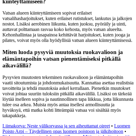
kiinteyttämiseen?
Vatsan alueen kiinteyttämiseen sopivat erilaiset
vatsalihasharjoitukset, kuten erilaiset rutistukset, lankutus ja jalkojen
nostot. Lisäksi aerobinen liikunta, kuten juoksu, pyöräily ja uinti,
auttavat polttamaan rasvaa koko kehosta, myös vatsan alueelta.
Kehonhallintaa ja tasapainoa kehittävät harjoitukset, kuten jooga ja
pilates, voivat myös olla hyödyllisiä vatsan alueen kiinteyttämisessä.
Miten luoda pysyviä muutoksia ruokavalioon ja
elämäntapoihin vatsan pienentämiseksi pitkällä
aikavälillä?
Pysyvien muutosten tekeminen ruokavalioon ja elämäntapoihin
vaatii sitoutumista ja johdonmukaisuutta. Kannattaa asettaa realistisia
tavoitteita ja tehdä muutoksia askel kerrallaan. Pienetkin muutokset
voivat johtaa suuriin tuloksiin pitkällä aikavälillä. Lisäksi on tärkeää
löytää itselleen sopiva ja nautinnollinen tapa liikkua, jotta liikunnasta
tulee osa arkea. Muista myös antaa itsellesi armollisuutta ja
hyväksyä, että matka kohti litteämpää vatsaa voi sisältää myös
takapakkeja.
Liimakorva: Neste välikorvassa ja sen aiheuttamat oireet
•
Luomen
Poisto Arpi – Täydellinen opas luomen poistoon ja jälkihoitoon
•