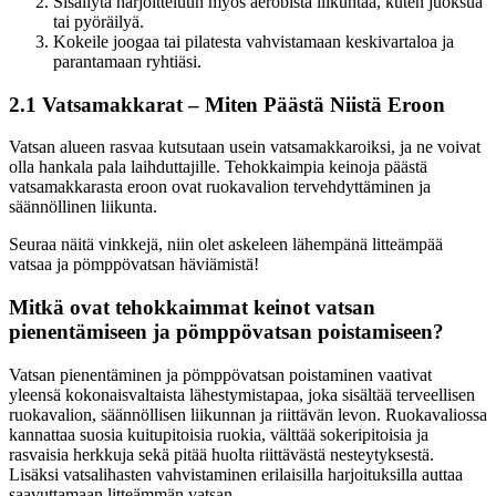
Sisällytä harjoitteluun myös aerobista liikuntaa, kuten juoksua
tai pyöräilyä.
Kokeile joogaa tai pilatesta vahvistamaan keskivartaloa ja
parantamaan ryhtiäsi.
2.1 Vatsamakkarat – Miten Päästä Niistä Eroon
Vatsan alueen rasvaa kutsutaan usein vatsamakkaroiksi, ja ne voivat
olla hankala pala laihduttajille. Tehokkaimpia keinoja päästä
vatsamakkarasta eroon ovat ruokavalion tervehdyttäminen ja
säännöllinen liikunta.
Seuraa näitä vinkkejä, niin olet askeleen lähempänä litteämpää
vatsaa ja pömppövatsan häviämistä!
Mitkä ovat tehokkaimmat keinot vatsan
pienentämiseen ja pömppövatsan poistamiseen?
Vatsan pienentäminen ja pömppövatsan poistaminen vaativat
yleensä kokonaisvaltaista lähestymistapaa, joka sisältää terveellisen
ruokavalion, säännöllisen liikunnan ja riittävän levon. Ruokavaliossa
kannattaa suosia kuitupitoisia ruokia, välttää sokeripitoisia ja
rasvaisia herkkuja sekä pitää huolta riittävästä nesteytyksestä.
Lisäksi vatsalihasten vahvistaminen erilaisilla harjoituksilla auttaa
saavuttamaan litteämmän vatsan.