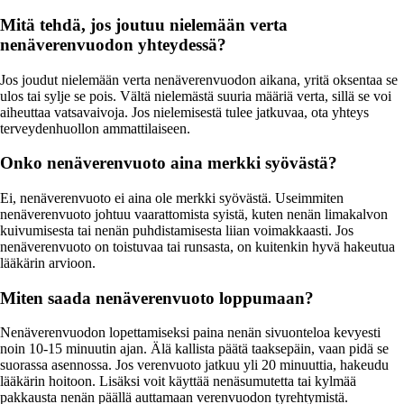
Mitä tehdä, jos joutuu nielemään verta
nenäverenvuodon yhteydessä?
Jos joudut nielemään verta nenäverenvuodon aikana, yritä oksentaa se
ulos tai sylje se pois. Vältä nielemästä suuria määriä verta, sillä se voi
aiheuttaa vatsavaivoja. Jos nielemisestä tulee jatkuvaa, ota yhteys
terveydenhuollon ammattilaiseen.
Onko nenäverenvuoto aina merkki syövästä?
Ei, nenäverenvuoto ei aina ole merkki syövästä. Useimmiten
nenäverenvuoto johtuu vaarattomista syistä, kuten nenän limakalvon
kuivumisesta tai nenän puhdistamisesta liian voimakkaasti. Jos
nenäverenvuoto on toistuvaa tai runsasta, on kuitenkin hyvä hakeutua
lääkärin arvioon.
Miten saada nenäverenvuoto loppumaan?
Nenäverenvuodon lopettamiseksi paina nenän sivuonteloa kevyesti
noin 10-15 minuutin ajan. Älä kallista päätä taaksepäin, vaan pidä se
suorassa asennossa. Jos verenvuoto jatkuu yli 20 minuuttia, hakeudu
lääkärin hoitoon. Lisäksi voit käyttää nenäsumutetta tai kylmää
pakkausta nenän päällä auttamaan verenvuodon tyrehtymistä.