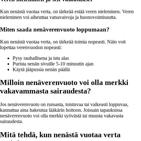
Kun nenästä vuotaa verta, on tärkeää estää veren nieleminen. Veren
nieleminen voi aiheuttaa vatsavaivoja ja huonovointisuutta.
Miten saada nenäverenvuoto loppumaan?
Kun nenästä vuotaa verta, on tärkeää toimia nopeasti. Näin voit
lopettaa verenvuodon nopeasti:
Pysy rauhallisena ja istu alas
Purista nenän sivuille 5-10 minuutin ajan
Käytä jääpussia nenän päällä
Milloin nenäverenvuoto voi olla merkki
vakavammasta sairaudesta?
Jos nenäverenvuoto on runsasta, toistuvaa tai vaikeasti loppuvaa,
kannattaa aina hakeutua lääkärin hoitoon. Joissain tapauksissa
nenäverenvuoto voi olla merkki syövästä tai muusta vakavasta
sairaudesta.
Mitä tehdä, kun nenästä vuotaa verta