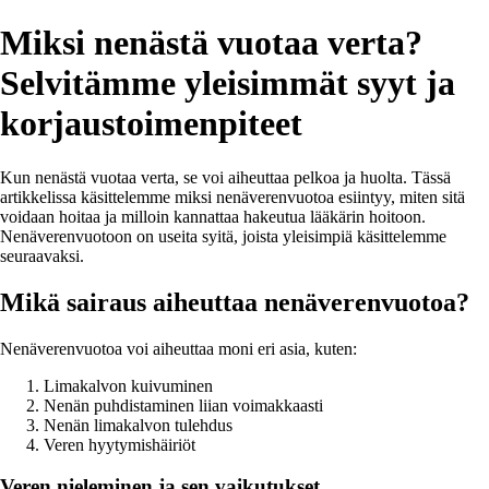
Miksi nenästä vuotaa verta?
Selvitämme yleisimmät syyt ja
korjaustoimenpiteet
Kun nenästä vuotaa verta, se voi aiheuttaa pelkoa ja huolta. Tässä
artikkelissa käsittelemme miksi nenäverenvuotoa esiintyy, miten sitä
voidaan hoitaa ja milloin kannattaa hakeutua lääkärin hoitoon.
Nenäverenvuotoon on useita syitä, joista yleisimpiä käsittelemme
seuraavaksi.
Mikä sairaus aiheuttaa nenäverenvuotoa?
Nenäverenvuotoa voi aiheuttaa moni eri asia, kuten:
Limakalvon kuivuminen
Nenän puhdistaminen liian voimakkaasti
Nenän limakalvon tulehdus
Veren hyytymishäiriöt
Veren nieleminen ja sen vaikutukset