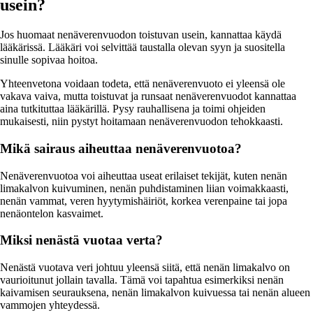
usein?
Jos huomaat nenäverenvuodon toistuvan usein, kannattaa käydä
lääkärissä. Lääkäri voi selvittää taustalla olevan syyn ja suositella
sinulle sopivaa hoitoa.
Yhteenvetona voidaan todeta, että nenäverenvuoto ei yleensä ole
vakava vaiva, mutta toistuvat ja runsaat nenäverenvuodot kannattaa
aina tutkituttaa lääkärillä. Pysy rauhallisena ja toimi ohjeiden
mukaisesti, niin pystyt hoitamaan nenäverenvuodon tehokkaasti.
Mikä sairaus aiheuttaa nenäverenvuotoa?
Nenäverenvuotoa voi aiheuttaa useat erilaiset tekijät, kuten nenän
limakalvon kuivuminen, nenän puhdistaminen liian voimakkaasti,
nenän vammat, veren hyytymishäiriöt, korkea verenpaine tai jopa
nenäontelon kasvaimet.
Miksi nenästä vuotaa verta?
Nenästä vuotava veri johtuu yleensä siitä, että nenän limakalvo on
vaurioitunut jollain tavalla. Tämä voi tapahtua esimerkiksi nenän
kaivamisen seurauksena, nenän limakalvon kuivuessa tai nenän alueen
vammojen yhteydessä.