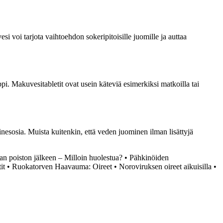
 voi tarjota vaihtoehdon sokeripitoisille juomille ja auttaa
pi. Makuvesitabletit ovat usein käteviä esimerkiksi matkoilla tai
inesosia. Muista kuitenkin, että veden juominen ilman lisättyjä
 poiston jälkeen – Milloin huolestua?
•
Pähkinöiden
it
•
Ruokatorven Haavauma: Oireet
•
Noroviruksen oireet aikuisilla
•