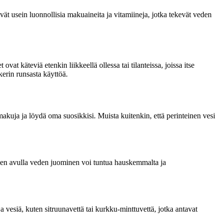
ävät usein luonnollisia makuaineita ja vitamiineja, jotka tekevät veden
t käteviä etenkin liikkeellä ollessa tai tilanteissa, joissa itse
kerin runsasta käyttöä.
makuja ja löydä oma suosikkisi. Muista kuitenkin, että perinteinen vesi
veden avulla veden juominen voi tuntua hauskemmalta ja
a vesiä, kuten sitruunavettä tai kurkku-minttuvettä, jotka antavat