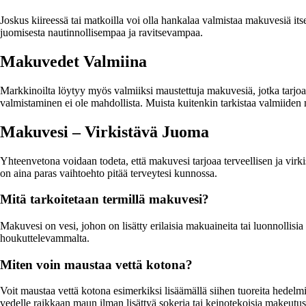
Joskus kiireessä tai matkoilla voi olla hankalaa valmistaa makuvesiä itse
juomisesta nautinnollisempaa ja ravitsevampaa.
Makuvedet Valmiina
Markkinoilta löytyy myös valmiiksi maustettuja makuvesiä, jotka tarjoavat
valmistaminen ei ole mahdollista. Muista kuitenkin tarkistaa valmiiden m
Makuvesi – Virkistävä Juoma
Yhteenvetona voidaan todeta, että makuvesi tarjoaa terveellisen ja virk
on aina paras vaihtoehto pitää terveytesi kunnossa.
Mitä tarkoitetaan termillä makuvesi?
Makuvesi on vesi, johon on lisätty erilaisia makuaineita tai luonnolli
houkuttelevammalta.
Miten voin maustaa vettä kotona?
Voit maustaa vettä kotona esimerkiksi lisäämällä siihen tuoreita hedelmiä
vedelle raikkaan maun ilman lisättyä sokeria tai keinotekoisia makeutus