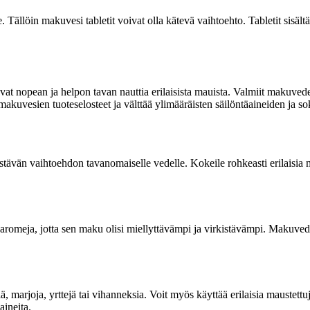
. Tällöin makuvesi tabletit voivat olla kätevä vaihtoehto. Tabletit sisält
 nopean ja helpon tavan nauttia erilaisista mauista. Valmiit makuvedet ova
akuvesien tuoteselosteet ja välttää ylimääräisten säilöntäaineiden ja so
istävän vaihtoehdon tavanomaiselle vedelle. Kokeile rohkeasti erilaisia 
sia aromeja, jotta sen maku olisi miellyttävämpi ja virkistävämpi. Maku
, marjoja, yrttejä tai vihanneksia. Voit myös käyttää erilaisia maustettuj
aineita.