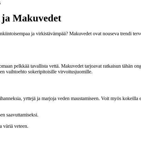
s
 ja Makuvedet
enkiintoisempaa ja virkistävämpää? Makuvedet ovat nouseva trendi terve
uomaan pelkkää tavallista vettä. Makuvedet tarjoavat ratkaisun tähän o
n vaihtoehto sokeripitoisille virvoitusjuomille.
ihanneksia, yrttejä ja marjoja veden maustamiseen. Voit myös kokeilla e
sen saavuttamiseksi.
a väriä veteen.