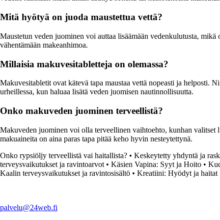
Mitä hyötyä on juoda maustettua vettä?
Maustetun veden juominen voi auttaa lisäämään vedenkulutusta, mikä on t
vähentämään makeanhimoa.
Millaisia makuvesitabletteja on olemassa?
Makuvesitabletit ovat kätevä tapa maustaa vettä nopeasti ja helposti. Ni
urheillessa, kun haluaa lisätä veden juomisen nautinnollisuutta.
Onko makuveden juominen terveellistä?
Makuveden juominen voi olla terveellinen vaihtoehto, kunhan valitset luo
makuaineita on aina paras tapa pitää keho hyvin nesteytettynä.
Onko rypsiöljy terveellistä vai haitallista?
•
Keskeytetty yhdyntä ja raska
terveysvaikutukset ja ravintoarvot
•
Käsien Vapina: Syyt ja Hoito
•
Kud
Kaalin terveysvaikutukset ja ravintosisältö
•
Kreatiini: Hyödyt ja haitat
palvelu@24web.fi