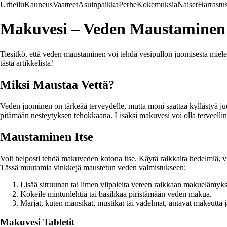
Urheilu
Kauneus
Vaatteet
Asuinpaikka
Perhe
Kokemuksia
Naiset
Harrastu
Makuvesi – Veden Maustaminen
Tiesitkö, että veden maustaminen voi tehdä vesipullon juomisesta miel
tästä artikkelista!
Miksi Maustaa Vettä?
Veden juominen on tärkeää terveydelle, mutta moni saattaa kyllästyä j
pitämään nesteytyksen tehokkaana. Lisäksi makuvesi voi olla terveelline
Maustaminen Itse
Voit helposti tehdä makuveden kotona itse. Käytä raikkaita hedelmiä, v
Tässä muutamia vinkkejä maustetun veden valmistukseen:
Lisää sitruunan tai limen viipaleita veteen raikkaan makuelämyk
Kokeile mintunlehtiä tai basilikaa piristämään veden makua.
Marjat, kuten mansikat, mustikat tai vadelmat, antavat makeutta j
Makuvesi Tabletit