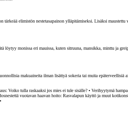
ärkeää elimistön nestetasapainon ylläpitämiseksi. Lisäksi maustettu vesi
itä löytyy monissa eri mauissa, kuten sitruuna, mansikka, minttu ja greip
nnollisia makuaineita ilman lisättyä sokeria tai muita epäterveellisiä a
us: Voiko tulla raskaaksi jos mies ei tule sisälle?
•
Verihyytymä hampaan
osnestettä vuotavan haavan hoito: Rasvalapun käyttö ja muut kotikonst
•