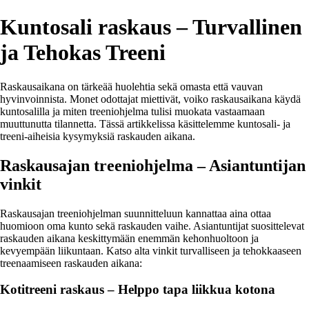
Kuntosali raskaus – Turvallinen
ja Tehokas Treeni
Raskausaikana on tärkeää huolehtia sekä omasta että vauvan
hyvinvoinnista. Monet odottajat miettivät, voiko raskausaikana käydä
kuntosalilla ja miten treeniohjelma tulisi muokata vastaamaan
muuttunutta tilannetta. Tässä artikkelissa käsittelemme kuntosali- ja
treeni-aiheisia kysymyksiä raskauden aikana.
Raskausajan treeniohjelma – Asiantuntijan
vinkit
Raskausajan treeniohjelman suunnitteluun kannattaa aina ottaa
huomioon oma kunto sekä raskauden vaihe. Asiantuntijat suosittelevat
raskauden aikana keskittymään enemmän kehonhuoltoon ja
kevyempään liikuntaan. Katso alta vinkit turvalliseen ja tehokkaaseen
treenaamiseen raskauden aikana:
Kotitreeni raskaus – Helppo tapa liikkua kotona