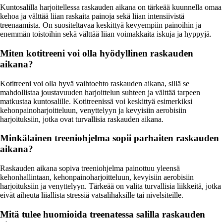
Kuntosalilla harjoitellessa raskauden aikana on tärkeää kuunnella omaa
kehoa ja välttää liian raskaita painoja sekä liian intensiivistä
treenaamista. On suositeltavaa keskittyä kevyempiin painoihin ja
enemmän toistoihin sekä välttää liian voimakkaita iskuja ja hyppyjä.
Miten kotitreeni voi olla hyödyllinen raskauden
aikana?
Kotitreeni voi olla hyvä vaihtoehto raskauden aikana, sillä se
mahdollistaa joustavuuden harjoittelun suhteen ja välttää tarpeen
matkustaa kuntosalille. Kotitreenissä voi keskittyä esimerkiksi
kehonpainoharjoitteluun, venyttelyyn ja kevyisiin aerobisiin
harjoituksiin, jotka ovat turvallisia raskauden aikana.
Minkälainen treeniohjelma sopii parhaiten raskauden
aikana?
Raskauden aikana sopiva treeniohjelma painottuu yleensä
kehonhallintaan, kehonpainoharjoitteluun, kevyisiin aerobisiin
harjoituksiin ja venyttelyyn. Tärkeää on valita turvallisia liikkeitä, jotka
eivät aiheuta liiallista stressiä vatsalihaksille tai nivelsiteille.
Mitä tulee huomioida treenatessa salilla raskauden