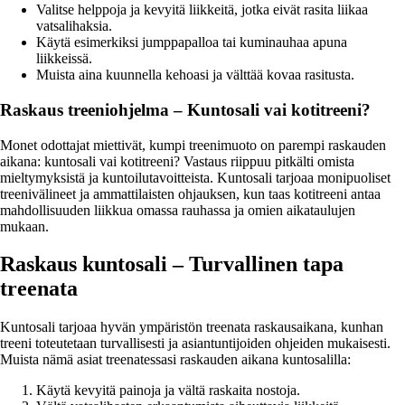
Valitse helppoja ja kevyitä liikkeitä, jotka eivät rasita liikaa
vatsalihaksia.
Käytä esimerkiksi jumppapalloa tai kuminauhaa apuna
liikkeissä.
Muista aina kuunnella kehoasi ja välttää kovaa rasitusta.
Raskaus treeniohjelma – Kuntosali vai kotitreeni?
Monet odottajat miettivät, kumpi treenimuoto on parempi raskauden
aikana: kuntosali vai kotitreeni? Vastaus riippuu pitkälti omista
mieltymyksistä ja kuntoilutavoitteista. Kuntosali tarjoaa monipuoliset
treenivälineet ja ammattilaisten ohjauksen, kun taas kotitreeni antaa
mahdollisuuden liikkua omassa rauhassa ja omien aikataulujen
mukaan.
Raskaus kuntosali – Turvallinen tapa
treenata
Kuntosali tarjoaa hyvän ympäristön treenata raskausaikana, kunhan
treeni toteutetaan turvallisesti ja asiantuntijoiden ohjeiden mukaisesti.
Muista nämä asiat treenatessasi raskauden aikana kuntosalilla:
Käytä kevyitä painoja ja vältä raskaita nostoja.