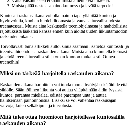
Vältä vatsalihasten erkaantumista aiheuttavia liikkeitä.
Muista pitää nestetasapaino kunnossa ja levätä tarpeeksi.
Kuntosali raskausaikana voi olla mainio tapa ylläpitää kuntoa ja
hyvinvointia, kunhan huolehdit omasta ja vauvasi turvallisuudesta
treenatessasi. Muista aina keskustella treeniohjelmasta ja mahdollisista
rajoituksista lääkärisi kanssa ennen kuin aloitat uuden liikuntamuodon
raskauden aikana.
Toivottavasti tämä artikkeli auttoi sinua saamaan lisätietoa kuntosali- ja
treenivaihtoehdoista raskauden aikana. Muista aina kuunnella kehoasi
ja tehdä treeniä turvallisesti ja oman kunnon mukaisesti. Onnea
treeneihin!
Miksi on tärkeää harjoitella raskauden aikana?
Raskauden aikana harjoittelu voi tuoda monia hyötyjä sekä äidille että
sikiölle. Säännöllinen liikunta voi auttaa ylläpitämään äidin fyysistä
kuntoa, parantaa mielialaa, edistää parempaa unta ja auttaa
hallitsemaan painonnousua. Lisäksi se voi vähentää raskausajan
vaivoja, kuten selkäkipuja ja turvotusta.
Mitä tulee ottaa huomioon harjoitellessa kuntosalilla
raskauden aikana?