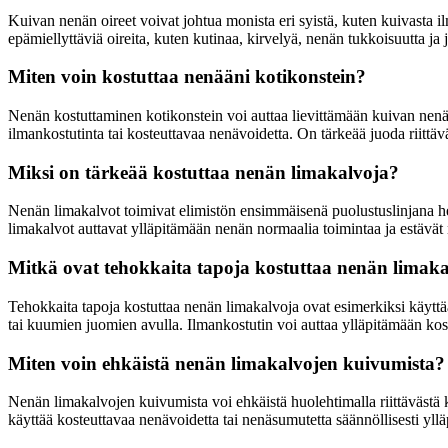
Kuivan nenän oireet voivat johtua monista eri syistä, kuten kuivasta il
epämiellyttäviä oireita, kuten kutinaa, kirvelyä, nenän tukkoisuutta j
Miten voin kostuttaa nenääni kotikonstein?
Nenän kostuttaminen kotikonstein voi auttaa lievittämään kuivan nenän
ilmankostutinta tai kosteuttavaa nenävoidetta. On tärkeää juoda riittäväst
Miksi on tärkeää kostuttaa nenän limakalvoja?
Nenän limakalvot toimivat elimistön ensimmäisenä puolustuslinjana heng
limakalvot auttavat ylläpitämään nenän normaalia toimintaa ja estävät
Mitkä ovat tehokkaita tapoja kostuttaa nenän limak
Tehokkaita tapoja kostuttaa nenän limakalvoja ovat esimerkiksi käyttä
tai kuumien juomien avulla. Ilmankostutin voi auttaa ylläpitämään ko
Miten voin ehkäistä nenän limakalvojen kuivumista?
Nenän limakalvojen kuivumista voi ehkäistä huolehtimalla riittävästä kos
käyttää kosteuttavaa nenävoidetta tai nenäsumutetta säännöllisesti yll