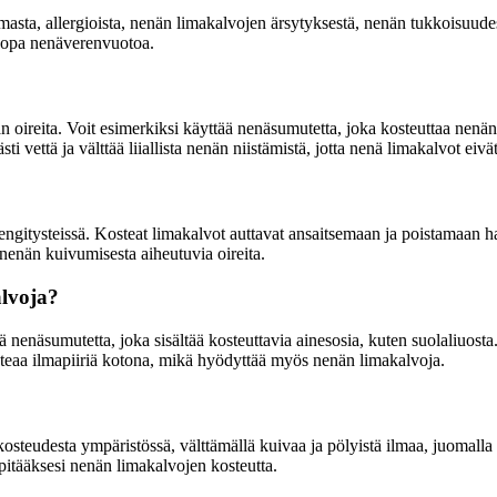
masta, allergioista, nenän limakalvojen ärsytyksestä, nenän tukkoisuudest
a jopa nenäverenvuotoa.
 oireita. Voit esimerkiksi käyttää nenäsumutetta, joka kosteuttaa nenän 
i vettä ja välttää liiallista nenän niistämistä, jotta nenä limakalvot eivä
itysteissä. Kosteat limakalvot auttavat ansaitsemaan ja poistamaan haita
 nenän kuivumisesta aiheutuvia oireita.
alvoja?
ä nenäsumutetta, joka sisältää kosteuttavia ainesosia, kuten suolaliuos
steaa ilmapiiriä kotona, mikä hyödyttää myös nenän limakalvoja.
teudesta ympäristössä, välttämällä kuivaa ja pölyistä ilmaa, juomalla tar
äpitääksesi nenän limakalvojen kosteutta.