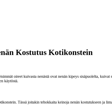
enän Kostutus Kotikonstein
simmät oireet kuivasta nenästä ovat nenän kipeys sisäpuolelta, kuivat s
den käytöstä.
tikonstein. Tässä joitakin tehokkaita keinoja nenän kostutukseen ja lim