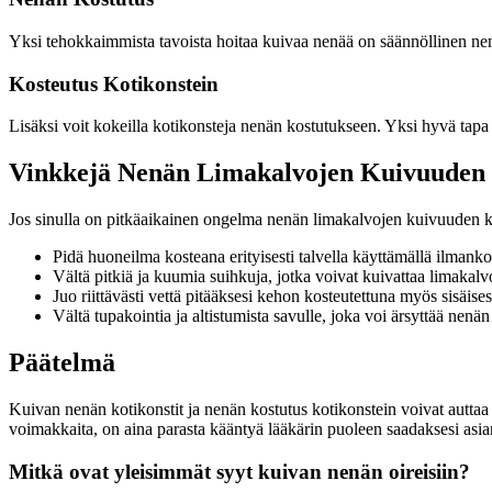
Yksi tehokkaimmista tavoista hoitaa kuivaa nenää on säännöllinen nenä
Kosteutus Kotikonstein
Lisäksi voit kokeilla kotikonsteja nenän kostutukseen. Yksi hyvä tapa
Vinkkejä Nenän Limakalvojen Kuivuuden
Jos sinulla on pitkäaikainen ongelma nenän limakalvojen kuivuuden ka
Pidä huoneilma kosteana erityisesti talvella käyttämällä ilmankos
Vältä pitkiä ja kuumia suihkuja, jotka voivat kuivattaa limakalvo
Juo riittävästi vettä pitääksesi kehon kosteutettuna myös sisäises
Vältä tupakointia ja altistumista savulle, joka voi ärsyttää nenän
Päätelmä
Kuivan nenän kotikonstit ja nenän kostutus kotikonstein voivat auttaa 
voimakkaita, on aina parasta kääntyä lääkärin puoleen saadaksesi asi
Mitkä ovat yleisimmät syyt kuivan nenän oireisiin?