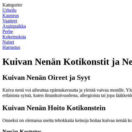
Kategorier
Urheilu
Kauneus
Vaatteet
Asuinpaikka
Perhe
Kokemuksia
Naiset
Harrastus
Kuivan Nenän Kotikonstit ja N
Kuivan Nenän Oireet ja Syyt
Kuiva nenä voi aiheuttaa epämukavuutta ja yleistä vaivaa monille. Ylei
erilaisista syistä, kuten ilmankuivuudesta, allergioista tai jopa lääkkei
Kuivan Nenän Hoito Kotikonstein
Onneksi on olemassa useita tehokkaita keinoja hoitaa kuivaa nenää ko
Nenän Kostutus