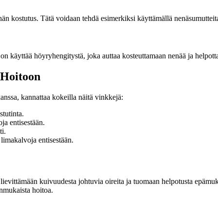
n kostutus. Tätä voidaan tehdä esimerkiksi käyttämällä nenäsumutteita, 
 on käyttää höyryhengitystä, joka auttaa kosteuttamaan nenää ja helpott
 Hoitoon
nssa, kannattaa kokeilla näitä vinkkejä:
tutinta.
ja entisestään.
ti.
 limakalvoja entisestään.
lievittämään kuivuudesta johtuvia oireita ja tuomaan helpotusta epämukav
anmukaista hoitoa.