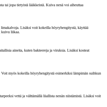
a tai jopa tietyistä lääkkeistä. Kuiva nenä voi aiheuttaa
limakalvoja. Lisäksi voit kokeilla höyryhengitystä, käyttää
t kuivu liikaa.
llisia aineita, kuten bakteereja ja viruksia. Lisäksi kosteat
ta. Voit myös kokeilla höyryhengitystä esimerkiksi lämpimän suihkun
peeksi vettä ja välttämällä liiallista nenän niistämistä. Lisäksi voit