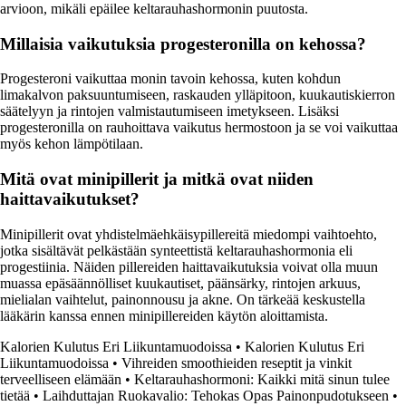
arvioon, mikäli epäilee keltarauhashormonin puutosta.
Millaisia vaikutuksia progesteronilla on kehossa?
Progesteroni vaikuttaa monin tavoin kehossa, kuten kohdun
limakalvon paksuuntumiseen, raskauden ylläpitoon, kuukautiskierron
säätelyyn ja rintojen valmistautumiseen imetykseen. Lisäksi
progesteronilla on rauhoittava vaikutus hermostoon ja se voi vaikuttaa
myös kehon lämpötilaan.
Mitä ovat minipillerit ja mitkä ovat niiden
haittavaikutukset?
Minipillerit ovat yhdistelmäehkäisypillereitä miedompi vaihtoehto,
jotka sisältävät pelkästään synteettistä keltarauhashormonia eli
progestiinia. Näiden pillereiden haittavaikutuksia voivat olla muun
muassa epäsäännölliset kuukautiset, päänsärky, rintojen arkuus,
mielialan vaihtelut, painonnousu ja akne. On tärkeää keskustella
lääkärin kanssa ennen minipillereiden käytön aloittamista.
Kalorien Kulutus Eri Liikuntamuodoissa
•
Kalorien Kulutus Eri
Liikuntamuodoissa
•
Vihreiden smoothieiden reseptit ja vinkit
terveelliseen elämään
•
Keltarauhashormoni: Kaikki mitä sinun tulee
tietää
•
Laihduttajan Ruokavalio: Tehokas Opas Painonpudotukseen
•