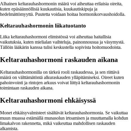
Alhainen keltarauhashormonin määrä voi aiheuttaa erilaisia oireita,
kuten epäsäännöllisiä kuukautisia, kuukautiskipuja ja
hedelmättömyyttä. Puutetta voidaan hoitaa hormonikorvaushoidolla.
Keltarauhashormonin liikatuotanto
Liika keltarauhashormoni elimistössä voi aiheuttaa haitallisia
vaikutuksia, kuten mielialan vaihteluja, painonnousua ja väsymystä.
Tällöin lääkärin kanssa tulisi keskustella sopivista hoitomuodoista.
Keltarauhashormoni raskauden aikana
Keltarauhashormonilla on tärkeä rooli raskaudessa, ja sen riittävä
määrä on välttämätöntä alkuraskauden ylläpitämiseksi. Oireet kuten
pahoinvointi ja rintojen arkuus voivat liittyä keltarauhashormonin
toimintaan raskauden aikana.
Keltarauhashormoni ehkäisyssä
Monet ehkäisyvalmisteet sisältävät keltarauhashormonia. Se vaikuttaa
muun muassa estämällä munasolun irtoamisen ja muuttamalla kohdun
limakalvon rakennetta, mikä vaikeuttaa mahdollisen raskauden
alkamista.