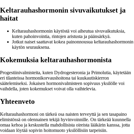
Keltarauhashormonin sivuvaikutukset ja
haitat
Keltarauhashormonin käytöstä voi aiheutua sivuvaikutuksia,
kuten pahoinvointia, rintojen aristusta ja päänsärkyä.
Jotkut naiset saattavat kokea painonnousua keltarauhashormonin
käytön seurauksena.
Kokemuksia keltarauhashormonista
Progestiinivalmisteita, kuten Dydrogesteronia ja Primolutia, käytetään
eri tilanteissa hormonikorvaushoitona tai kuukautiskierron
säätelemiseksi. Jokaisen hormonivalmisteen sopivuus yksilölle voi
vaihdella, joten kokemukset voivat olla vaihtelevia.
Yhteenveto
Keltarauhashormoni on tärkeä osa naisten terveyttä ja sen tasapaino
elimistössä on olennainen tekijä hyvinvoinnille. On tärkeää kuunnella
omaa kehoa ja keskustella mahdollisista oireista lääkärin kanssa, jotta
voidaan löytää sopivin hoitomuoto yksilöllisiin tarpeisiin.