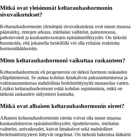
Mitkä ovat yleisimmät keltarauhashormonin
sivuvaikutukset?
Keltarauhashormonin yleisimpiä sivuvaikutuksia ovat muun muassa
päänsärky, rintojen arkuus, mielialan vaihtelut, painonnousu,
pahoinvointi ja kuukautisvuotojen epäsäännöllisyydet. On tärkeää
huomioida, että jokaisella henkilöllä voi olla erilaisia reaktioita
hormonilääkkeisiin.
Miten keltarauhashormoni vaikuttaa raskauteen?
Keltarauhashormoni eli progesteroni on tärkeä hormoni raskauden
ylläpitämisessä. Se auttaa kohdun limakalvon paksuuntumisessa ja
valmistautumisessa mahdollista hedelmöittynyttä munasolua varten.
Lisäksi keltarauhashormoni estää kohdun supistumista, mikä on
tärkeää raskauden säilymisen kannalta.
Mitkä ovat alhaisen keltarauhashormonin oireet?
Alhaisen keltarauhashormonin oireita voivat olla muun muassa
kuukautiskierron epäsäännöllisyydet, tiputteluvuoto, mielialan
vaihtelut, univaikeudet, kuivat limakalvot sekä mahdolliset
hedelmättömyyteen liittyvät ongelmat. On tärkeää hakeutua lääkärin