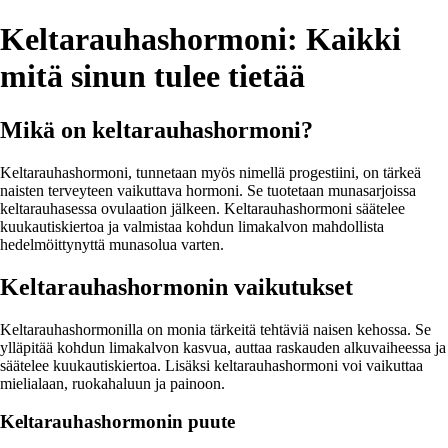
Keltarauhashormoni: Kaikki
mitä sinun tulee tietää
Mikä on keltarauhashormoni?
Keltarauhashormoni, tunnetaan myös nimellä progestiini, on tärkeä
naisten terveyteen vaikuttava hormoni. Se tuotetaan munasarjoissa
keltarauhasessa ovulaation jälkeen. Keltarauhashormoni säätelee
kuukautiskiertoa ja valmistaa kohdun limakalvon mahdollista
hedelmöittynyttä munasolua varten.
Keltarauhashormonin vaikutukset
Keltarauhashormonilla on monia tärkeitä tehtäviä naisen kehossa. Se
ylläpitää kohdun limakalvon kasvua, auttaa raskauden alkuvaiheessa ja
säätelee kuukautiskiertoa. Lisäksi keltarauhashormoni voi vaikuttaa
mielialaan, ruokahaluun ja painoon.
Keltarauhashormonin puute