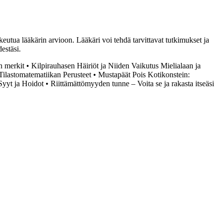
hakeutua lääkärin arvioon. Lääkäri voi tehdä tarvittavat tutkimukset ja
estäsi.
n merkit
•
Kilpirauhasen Häiriöt ja Niiden Vaikutus Mielialaan ja
Tilastomatematiikan Perusteet
•
Mustapäät Pois Kotikonstein:
Syyt ja Hoidot
•
Riittämättömyyden tunne – Voita se ja rakasta itseäsi