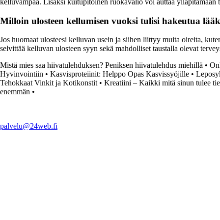
kelluvampaa. Lisäksi kuitupitoinen ruokavalio voi auttaa ylläpitämään t
Milloin ulosteen kellumisen vuoksi tulisi hakeutua lää
Jos huomaat ulosteesi kelluvan usein ja siihen liittyy muita oireita, kute
selvittää kelluvan ulosteen syyn sekä mahdolliset taustalla olevat terveys
Mistä mies saa hiivatulehduksen? Peniksen hiivatulehdus miehillä
•
Onk
Hyvinvointiin
•
Kasvisproteiinit: Helppo Opas Kasvissyöjille
•
Leposyk
Tehokkaat Vinkit ja Kotikonstit
•
Kreatiini – Kaikki mitä sinun tulee ti
enemmän
•
palvelu@24web.fi