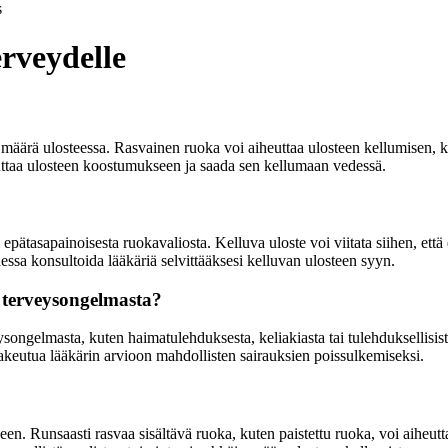
s
rveydelle
n määrä ulosteessa. Rasvainen ruoka voi aiheuttaa ulosteen kellumisen, k
uttaa ulosteen koostumukseen ja saada sen kellumaan vedessä.
 epätasapainoisesta ruokavaliosta. Kelluva uloste voi viitata siihen, että
aessa konsultoida lääkäriä selvittääksesi kelluvan ulosteen syyn.
 terveysongelmasta?
gelmasta, kuten haimatulehduksesta, keliakiasta tai tulehduksellisista su
ä hakeutua lääkärin arvioon mahdollisten sairauksien poissulkemiseksi.
en. Runsaasti rasvaa sisältävä ruoka, kuten paistettu ruoka, voi aiheut