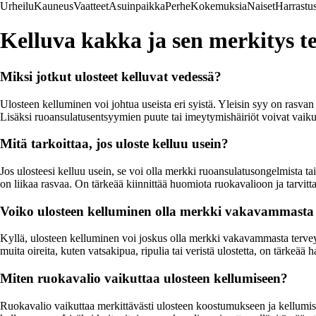
Urheilu
Kauneus
Vaatteet
Asuinpaikka
Perhe
Kokemuksia
Naiset
Harrastu
Kelluva kakka ja sen merkitys te
Miksi jotkut ulosteet kelluvat vedessä?
Ulosteen kelluminen voi johtua useista eri syistä. Yleisin syy on rasva
Lisäksi ruoansulatusentsyymien puute tai imeytymishäiriöt voivat vaik
Mitä tarkoittaa, jos uloste kelluu usein?
Jos ulosteesi kelluu usein, se voi olla merkki ruoansulatusongelmista tai
on liikaa rasvaa. On tärkeää kiinnittää huomiota ruokavalioon ja tarvitt
Voiko ulosteen kelluminen olla merkki vakavammasta
Kyllä, ulosteen kelluminen voi joskus olla merkki vakavammasta terveyson
muita oireita, kuten vatsakipua, ripulia tai veristä ulostetta, on tärkeä
Miten ruokavalio vaikuttaa ulosteen kellumiseen?
Ruokavalio vaikuttaa merkittävästi ulosteen koostumukseen ja kellumise