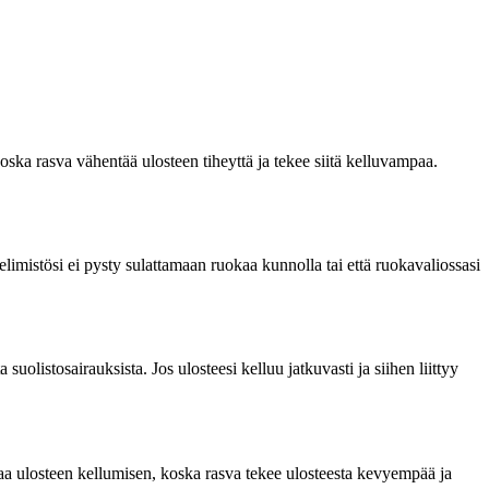
oska rasva vähentää ulosteen tiheyttä ja tekee siitä kelluvampaa.
 elimistösi ei pysty sulattamaan ruokaa kunnolla tai että ruokavaliossasi
olistosairauksista. Jos ulosteesi kelluu jatkuvasti ja siihen liittyy
taa ulosteen kellumisen, koska rasva tekee ulosteesta kevyempää ja