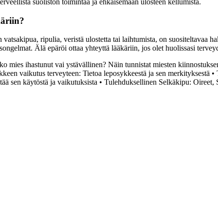
erveellistä suoliston toimintaa ja ehkäisemään ulosteen kellumista.
käriin?
n vatsakipua, ripulia, veristä ulostetta tai laihtumista, on suositeltavaa 
ongelmat. Älä epäröi ottaa yhteyttä lääkäriin, jos olet huolissasi terveyd
o mies ihastunut vai ystävällinen? Näin tunnistat miesten kiinnostukse
keen vaikutus terveyteen: Tietoa leposykkeestä ja sen merkityksestä
•
etää sen käytöstä ja vaikutuksista
•
Tulehduksellinen Selkäkipu: Oireet, 