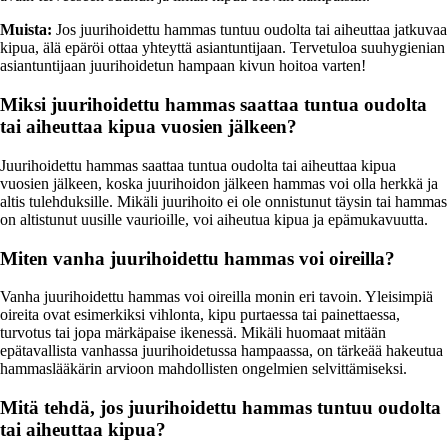
Muista:
Jos juurihoidettu hammas tuntuu oudolta tai aiheuttaa jatkuvaa
kipua, älä epäröi ottaa yhteyttä asiantuntijaan. Tervetuloa suuhygienian
asiantuntijaan juurihoidetun hampaan kivun hoitoa varten!
Miksi juurihoidettu hammas saattaa tuntua oudolta
tai aiheuttaa kipua vuosien jälkeen?
Juurihoidettu hammas saattaa tuntua oudolta tai aiheuttaa kipua
vuosien jälkeen, koska juurihoidon jälkeen hammas voi olla herkkä ja
altis tulehduksille. Mikäli juurihoito ei ole onnistunut täysin tai hammas
on altistunut uusille vaurioille, voi aiheutua kipua ja epämukavuutta.
Miten vanha juurihoidettu hammas voi oireilla?
Vanha juurihoidettu hammas voi oireilla monin eri tavoin. Yleisimpiä
oireita ovat esimerkiksi vihlonta, kipu purtaessa tai painettaessa,
turvotus tai jopa märkäpaise ikenessä. Mikäli huomaat mitään
epätavallista vanhassa juurihoidetussa hampaassa, on tärkeää hakeutua
hammaslääkärin arvioon mahdollisten ongelmien selvittämiseksi.
Mitä tehdä, jos juurihoidettu hammas tuntuu oudolta
tai aiheuttaa kipua?