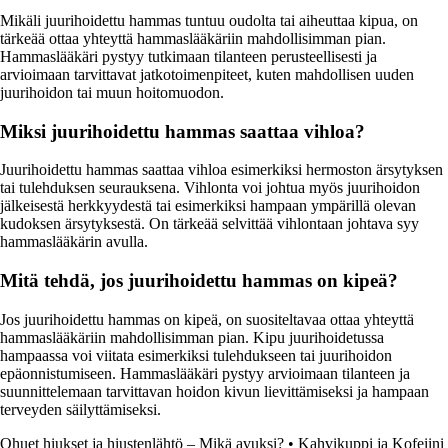
Mikäli juurihoidettu hammas tuntuu oudolta tai aiheuttaa kipua, on
tärkeää ottaa yhteyttä hammaslääkäriin mahdollisimman pian.
Hammaslääkäri pystyy tutkimaan tilanteen perusteellisesti ja
arvioimaan tarvittavat jatkotoimenpiteet, kuten mahdollisen uuden
juurihoidon tai muun hoitomuodon.
Miksi juurihoidettu hammas saattaa vihloa?
Juurihoidettu hammas saattaa vihloa esimerkiksi hermoston ärsytyksen
tai tulehduksen seurauksena. Vihlonta voi johtua myös juurihoidon
jälkeisestä herkkyydestä tai esimerkiksi hampaan ympärillä olevan
kudoksen ärsytyksestä. On tärkeää selvittää vihlontaan johtava syy
hammaslääkärin avulla.
Mitä tehdä, jos juurihoidettu hammas on kipeä?
Jos juurihoidettu hammas on kipeä, on suositeltavaa ottaa yhteyttä
hammaslääkäriin mahdollisimman pian. Kipu juurihoidetussa
hampaassa voi viitata esimerkiksi tulehdukseen tai juurihoidon
epäonnistumiseen. Hammaslääkäri pystyy arvioimaan tilanteen ja
suunnittelemaan tarvittavan hoidon kivun lievittämiseksi ja hampaan
terveyden säilyttämiseksi.
Ohuet hiukset ja hiustenlähtö – Mikä avuksi?
•
Kahvikuppi ja Kofeiini