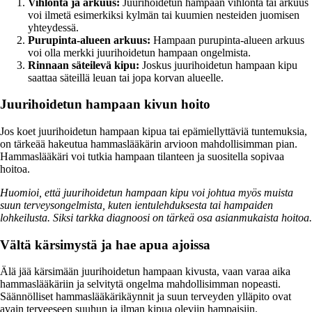
Vihlonta ja arkuus:
Juurihoidetun hampaan vihlonta tai arkuus
voi ilmetä esimerkiksi kylmän tai kuumien nesteiden juomisen
yhteydessä.
Purupinta-alueen arkuus:
Hampaan purupinta-alueen arkuus
voi olla merkki juurihoidetun hampaan ongelmista.
Rinnaan säteilevä kipu:
Joskus juurihoidetun hampaan kipu
saattaa säteillä leuan tai jopa korvan alueelle.
Juurihoidetun hampaan kivun hoito
Jos koet juurihoidetun hampaan kipua tai epämiellyttäviä tuntemuksia,
on tärkeää hakeutua hammaslääkärin arvioon mahdollisimman pian.
Hammaslääkäri voi tutkia hampaan tilanteen ja suositella sopivaa
hoitoa.
Huomioi, että juurihoidetun hampaan kipu voi johtua myös muista
suun terveysongelmista, kuten ientulehduksesta tai hampaiden
lohkeilusta. Siksi tarkka diagnoosi on tärkeä osa asianmukaista hoitoa.
Vältä kärsimystä ja hae apua ajoissa
Älä jää kärsimään juurihoidetun hampaan kivusta, vaan varaa aika
hammaslääkäriin ja selvitytä ongelma mahdollisimman nopeasti.
Säännölliset hammaslääkärikäynnit ja suun terveyden ylläpito ovat
avain terveeseen suuhun ja ilman kipua oleviin hampaisiin.