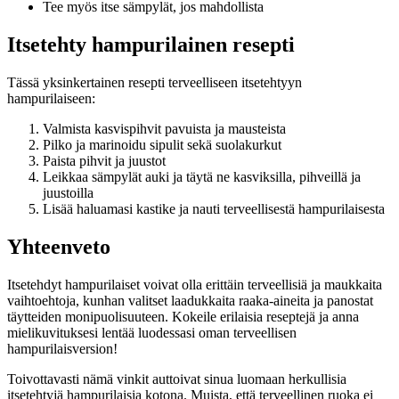
Tee myös itse sämpylät, jos mahdollista
Itsetehty hampurilainen resepti
Tässä yksinkertainen resepti terveelliseen itsetehtyyn
hampurilaiseen:
Valmista kasvispihvit pavuista ja mausteista
Pilko ja marinoidu sipulit sekä suolakurkut
Paista pihvit ja juustot
Leikkaa sämpylät auki ja täytä ne kasviksilla, pihveillä ja
juustoilla
Lisää haluamasi kastike ja nauti terveellisestä hampurilaisesta
Yhteenveto
Itsetehdyt hampurilaiset voivat olla erittäin terveellisiä ja maukkaita
vaihtoehtoja, kunhan valitset laadukkaita raaka-aineita ja panostat
täytteiden monipuolisuuteen. Kokeile erilaisia reseptejä ja anna
mielikuvituksesi lentää luodessasi oman terveellisen
hampurilaisversion!
Toivottavasti nämä vinkit auttoivat sinua luomaan herkullisia
itsetehtyjä hampurilaisia kotona. Muista, että terveellinen ruoka ei