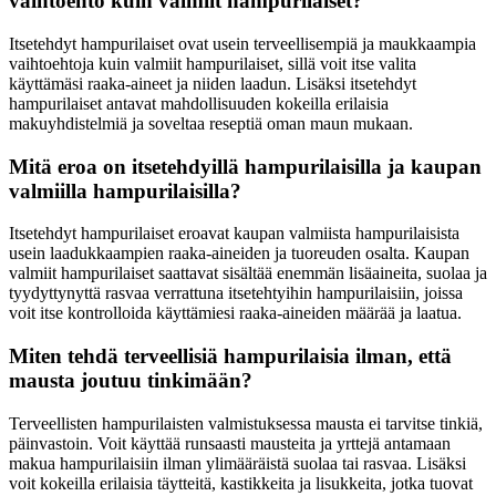
vaihtoehto kuin valmiit hampurilaiset?
Itsetehdyt hampurilaiset ovat usein terveellisempiä ja maukkaampia
vaihtoehtoja kuin valmiit hampurilaiset, sillä voit itse valita
käyttämäsi raaka-aineet ja niiden laadun. Lisäksi itsetehdyt
hampurilaiset antavat mahdollisuuden kokeilla erilaisia
makuyhdistelmiä ja soveltaa reseptiä oman maun mukaan.
Mitä eroa on itsetehdyillä hampurilaisilla ja kaupan
valmiilla hampurilaisilla?
Itsetehdyt hampurilaiset eroavat kaupan valmiista hampurilaisista
usein laadukkaampien raaka-aineiden ja tuoreuden osalta. Kaupan
valmiit hampurilaiset saattavat sisältää enemmän lisäaineita, suolaa ja
tyydyttynyttä rasvaa verrattuna itsetehtyihin hampurilaisiin, joissa
voit itse kontrolloida käyttämiesi raaka-aineiden määrää ja laatua.
Miten tehdä terveellisiä hampurilaisia ilman, että
mausta joutuu tinkimään?
Terveellisten hampurilaisten valmistuksessa mausta ei tarvitse tinkiä,
päinvastoin. Voit käyttää runsaasti mausteita ja yrttejä antamaan
makua hampurilaisiin ilman ylimääräistä suolaa tai rasvaa. Lisäksi
voit kokeilla erilaisia täytteitä, kastikkeita ja lisukkeita, jotka tuovat