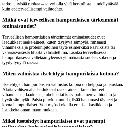
tarkoita tylsää ruokaa – se voi olla yhtä herkullista ja miellyttävää
kuin epäterveellisempi vaihtoehto.
Mitkä ovat terveellisen hampurilaisen tärkeimmät
ominaisuudet?
Terveellisen hampurilaisen tärkeimmät ominaisuudet ovat
laadukkaat raaka-aineet, kuten täysjyvä sämpylä, runsaasti
vihanneksia ja proteiinipitoinen täyte esimerkiksi kasviksista tai
vähärasvaisesta lihasta valmistettuna. Lisäksi terveellisessä
hampurilaisessa vältetään yleensä ylimääräistä suolaa, sokeria ja
tyydyttynyttä rasvaa.
Miten valmistaa itsetehtyjä hampurilaisia kotona?
Itsetehtyjen hampurilaisten valmistus kotona on helppoa ja hauskaa.
Aloita valitsemalla laadukkaat raaka-aineet, kuten tuoreet
vihannekset, laadukas jauheliha tai kasvipohjainen vaihtoehto ja
hyvät sämpylät. Paista pihvit pannulla, lisää haluamasi täytteet ja
koota hampurilaiset. Voit myös kokeilla erilaisia kastikkeita ja
lisukkeita oman maun mukaan.
Miksi itsetehdyt hampurilaiset ovat parempi