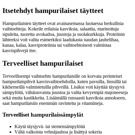
Itsetehdyt hampurilaiset täytteet
Hampurilaisten täytteet ovat avainasemassa luotaessa herkullisia
vaihtoehtoja. Kokeile erilaisia kasviksia, salaattia, marinoituja
sipuleita, tuoretta avokadoa, juustoja ja suolakurkkuja. Proteiinin
lähteeksi voit valita esimerkiksi laadukasta naudan jauhelihaa,
kanaa, kalaa, kasviproteiinia tai vaihtoehtoisesti valmistaa
kasvispihvejä itse.
Terveelliset hampurilaiset
Terveellisempi vaihtoehto hampurilaisille on korvata perinteiset
hampurilaispihvit kasvisvaihtoehdoilla, kuten pavuilla, linssillä tai
kikherneillä valmistetuilla pihveillä. Lisäksi voit käyttää täysjyvä
sämpylöitä, vähärasvaista juustoa ja valita kevyempiä majoneeseja
sekä muita kastikkeita. Lisäämällä runsaasti kasviksia annokseen,
saat hampurilaisiin enemmän ravinteita ja vitamiineja.
Terveelliset hampurilaissämpylät
Käytä täysjyvä- tai siemensämpylöitä
Vältä valkoista vehnäjauhoa ja lisättyä sokeria