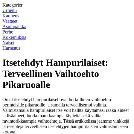
Kategorier
Urheilu
Kauneus
Vaatteet
Asuinpaikka
Perhe
Kokemuksia
Naiset
Harrastus
Itsetehdyt Hampurilaiset:
Terveellinen Vaihtoehto
Pikaruoalle
Omat itsetehdyt hampurilaiset ovat herkullinen vaihtoehto
perinteisille pikaruoille ja samalla terveellisempi valinta.
Valmistamalla hampurilaiset itse voit hallita käyttämäsi raaka-aineet
ja lisäaineet, luoda maukkaampia täytteitä sekä valita
ravintorikkaampia vaihtoehtoja. Tässä artikkelissa jaamme vinkkejä
ja reseptejä terveellisten itsetehtyjen hampurilaisten valmistamiseen
kotona.