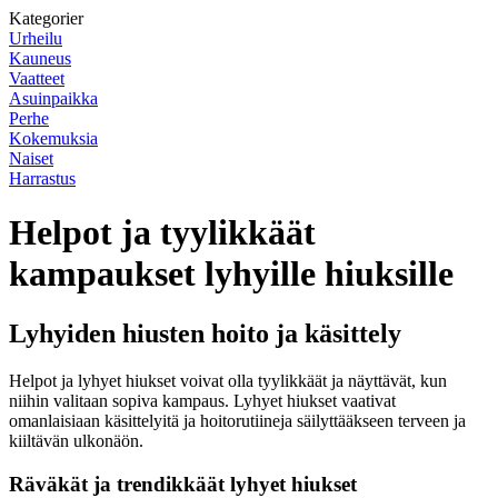
Kategorier
Urheilu
Kauneus
Vaatteet
Asuinpaikka
Perhe
Kokemuksia
Naiset
Harrastus
Helpot ja tyylikkäät
kampaukset lyhyille hiuksille
Lyhyiden hiusten hoito ja käsittely
Helpot ja lyhyet hiukset voivat olla tyylikkäät ja näyttävät, kun
niihin valitaan sopiva kampaus. Lyhyet hiukset vaativat
omanlaisiaan käsittelyitä ja hoitorutiineja säilyttääkseen terveen ja
kiiltävän ulkonäön.
Räväkät ja trendikkäät lyhyet hiukset