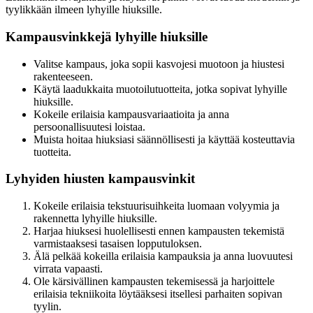
tyylikkään ilmeen lyhyille hiuksille.
Kampausvinkkejä lyhyille hiuksille
Valitse kampaus, joka sopii kasvojesi muotoon ja hiustesi
rakenteeseen.
Käytä laadukkaita muotoilutuotteita, jotka sopivat lyhyille
hiuksille.
Kokeile erilaisia kampausvariaatioita ja anna
persoonallisuutesi loistaa.
Muista hoitaa hiuksiasi säännöllisesti ja käyttää kosteuttavia
tuotteita.
Lyhyiden hiusten kampausvinkit
Kokeile erilaisia tekstuurisuihkeita luomaan volyymia ja
rakennetta lyhyille hiuksille.
Harjaa hiuksesi huolellisesti ennen kampausten tekemistä
varmistaaksesi tasaisen lopputuloksen.
Älä pelkää kokeilla erilaisia kampauksia ja anna luovuutesi
virrata vapaasti.
Ole kärsivällinen kampausten tekemisessä ja harjoittele
erilaisia tekniikoita löytääksesi itsellesi parhaiten sopivan
tyylin.