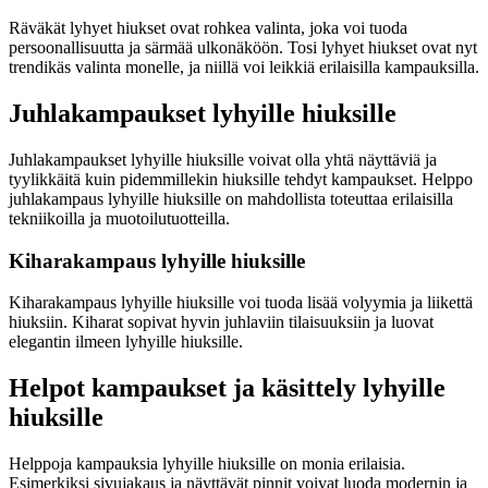
Räväkät lyhyet hiukset ovat rohkea valinta, joka voi tuoda
persoonallisuutta ja särmää ulkonäköön. Tosi lyhyet hiukset ovat nyt
trendikäs valinta monelle, ja niillä voi leikkiä erilaisilla kampauksilla.
Juhlakampaukset lyhyille hiuksille
Juhlakampaukset lyhyille hiuksille voivat olla yhtä näyttäviä ja
tyylikkäitä kuin pidemmillekin hiuksille tehdyt kampaukset. Helppo
juhlakampaus lyhyille hiuksille on mahdollista toteuttaa erilaisilla
tekniikoilla ja muotoilutuotteilla.
Kiharakampaus lyhyille hiuksille
Kiharakampaus lyhyille hiuksille voi tuoda lisää volyymia ja liikettä
hiuksiin. Kiharat sopivat hyvin juhlaviin tilaisuuksiin ja luovat
elegantin ilmeen lyhyille hiuksille.
Helpot kampaukset ja käsittely lyhyille
hiuksille
Helppoja kampauksia lyhyille hiuksille on monia erilaisia.
Esimerkiksi sivujakaus ja näyttävät pinnit voivat luoda modernin ja