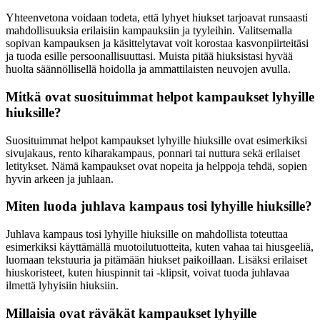
Yhteenvetona voidaan todeta, että lyhyet hiukset tarjoavat runsaasti
mahdollisuuksia erilaisiin kampauksiin ja tyyleihin. Valitsemalla
sopivan kampauksen ja käsittelytavat voit korostaa kasvonpiirteitäsi
ja tuoda esille persoonallisuuttasi. Muista pitää hiuksistasi hyvää
huolta säännöllisellä hoidolla ja ammattilaisten neuvojen avulla.
Mitkä ovat suosituimmat helpot kampaukset lyhyille
hiuksille?
Suosituimmat helpot kampaukset lyhyille hiuksille ovat esimerkiksi
sivujakaus, rento kiharakampaus, ponnari tai nuttura sekä erilaiset
letitykset. Nämä kampaukset ovat nopeita ja helppoja tehdä, sopien
hyvin arkeen ja juhlaan.
Miten luoda juhlava kampaus tosi lyhyille hiuksille?
Juhlava kampaus tosi lyhyille hiuksille on mahdollista toteuttaa
esimerkiksi käyttämällä muotoilutuotteita, kuten vahaa tai hiusgeeliä,
luomaan tekstuuria ja pitämään hiukset paikoillaan. Lisäksi erilaiset
hiuskoristeet, kuten hiuspinnit tai -klipsit, voivat tuoda juhlavaa
ilmettä lyhyisiin hiuksiin.
Millaisia ovat räväkät kampaukset lyhyille