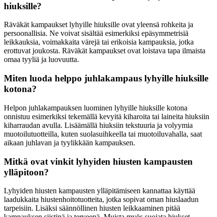
hiuksille?
Räväkät kampaukset lyhyille hiuksille ovat yleensä rohkeita ja
persoonallisia. Ne voivat sisältää esimerkiksi epäsymmetrisiä
leikkauksia, voimakkaita värejä tai erikoisia kampauksia, jotka
erottuvat joukosta. Räväkät kampaukset ovat loistava tapa ilmaista
omaa tyyliä ja luovuutta.
Miten luoda helppo juhlakampaus lyhyille hiuksille
kotona?
Helpon juhlakampauksen luominen lyhyille hiuksille kotona
onnistuu esimerkiksi tekemällä kevyitä kiharoita tai laineita hiuksiin
kiharraudan avulla. Lisäämällä hiuksiin tekstuuria ja volyymia
muotoilutuotteilla, kuten suolasuihkeella tai muotoiluvahalla, saat
aikaan juhlavan ja tyylikkään kampauksen.
Mitkä ovat vinkit lyhyiden hiusten kampausten
ylläpitoon?
Lyhyiden hiusten kampausten ylläpitämiseen kannattaa käyttää
laadukkaita hiustenhoitotuotteita, jotka sopivat oman hiuslaadun
tarpeisiin. Lisäksi säännöllinen hiusten leikkaaminen pitää
kampauksen siistinä ja terveenä. Muista myös suojata hiukset