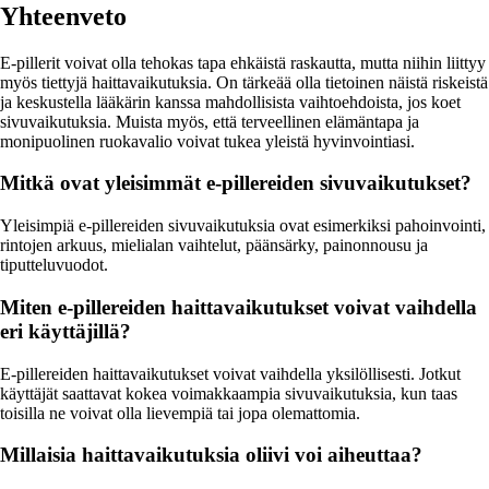
Yhteenveto
E-pillerit voivat olla tehokas tapa ehkäistä raskautta, mutta niihin liittyy
myös tiettyjä haittavaikutuksia. On tärkeää olla tietoinen näistä riskeistä
ja keskustella lääkärin kanssa mahdollisista vaihtoehdoista, jos koet
sivuvaikutuksia. Muista myös, että terveellinen elämäntapa ja
monipuolinen ruokavalio voivat tukea yleistä hyvinvointiasi.
Mitkä ovat yleisimmät e-pillereiden sivuvaikutukset?
Yleisimpiä e-pillereiden sivuvaikutuksia ovat esimerkiksi pahoinvointi,
rintojen arkuus, mielialan vaihtelut, päänsärky, painonnousu ja
tiputteluvuodot.
Miten e-pillereiden haittavaikutukset voivat vaihdella
eri käyttäjillä?
E-pillereiden haittavaikutukset voivat vaihdella yksilöllisesti. Jotkut
käyttäjät saattavat kokea voimakkaampia sivuvaikutuksia, kun taas
toisilla ne voivat olla lievempiä tai jopa olemattomia.
Millaisia haittavaikutuksia oliivi voi aiheuttaa?