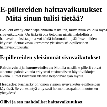
E-pillereiden haittavaikutukset
– Mitä sinun tulisi tietää?
E-pillerit ovat yleinen tapa ehkäistä raskautta, mutta niillä voi olla myös
sivuvaikutuksia. On tärkeää olla tietoinen näistä mahdollisista
haittavaikutuksista, jotta voi tehdä informoidun päätöksen niiden
käytöstä. Seuraavassa kerromme yleisimmistä e-pillereiden
haittavaikutuksista:
E-pillereiden yleisimmät sivuvaikutukset
Pahoinvointi ja huonovointisuus:
Monilla naisilla e-pillerit voivat
aiheuttaa pahoinvointia erityisesti ensimmäisten käyttöviikkojen
aikana. Oireet kuitenkin yleensä helpottavat ajan myötä.
Headache:
Päänsärky on toinen yleinen sivuvaikutus e-pillereiden
käytössä. Se voi esiintyä erityisesti hormonitasapainon muutosten
yhteydessä.
Oliivi ja sen mahdolliset haittavaikutukset