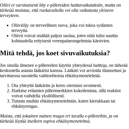
Oliivi ei varsinaisesti liity e-pillereiden haittavaikutuksiin, mutta on
tärkeää muistaa, että ruokavaliolla voi olla vaikutusta yleiseen
terveyteen.
Oliiviöljy on terveellinen rasva, joka voi tukea sydämen
terveyttä.
Oliivit voivat sisältää paljon suolaa, joten niitä tulisi nauttia
kohtuudella erityisesti verenpaineongelmista kärsivien.
Mitä tehdä, jos koet sivuvaikutuksia?
Jos sinulla ilmenee e-pillereiden käytön yhteydessä haittoja, on tärkeää
keskustella asiasta lääkärisi kanssa. Lääkäri voi arvioida tilannettasi ja
tarvittaessa suositella vaihtoehtoisia ehkäisymenetelmiä.
Ota yhteyttä lääkäriin ja kerro oireistasi avoimesti.
Harkitse erilaisten pillerimerkkien kokeilemista, sillä reaktiot
voivat vaihdella yksilöllisesti.
Tutustu muihin ehkäisymenetelmiin, kuten kierukkaan tai
ehkäisyrengas.
Muista, että jokainen nainen reagoi eri tavalla e-pillereihin, ja on
tärkeää löytää itselleen sopiva ehkäisymenetelmä.