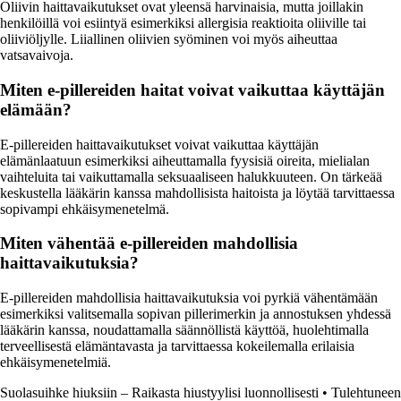
Oliivin haittavaikutukset ovat yleensä harvinaisia, mutta joillakin
henkilöillä voi esiintyä esimerkiksi allergisia reaktioita oliiville tai
oliiviöljylle. Liiallinen oliivien syöminen voi myös aiheuttaa
vatsavaivoja.
Miten e-pillereiden haitat voivat vaikuttaa käyttäjän
elämään?
E-pillereiden haittavaikutukset voivat vaikuttaa käyttäjän
elämänlaatuun esimerkiksi aiheuttamalla fyysisiä oireita, mielialan
vaihteluita tai vaikuttamalla seksuaaliseen halukkuuteen. On tärkeää
keskustella lääkärin kanssa mahdollisista haitoista ja löytää tarvittaessa
sopivampi ehkäisymenetelmä.
Miten vähentää e-pillereiden mahdollisia
haittavaikutuksia?
E-pillereiden mahdollisia haittavaikutuksia voi pyrkiä vähentämään
esimerkiksi valitsemalla sopivan pillerimerkin ja annostuksen yhdessä
lääkärin kanssa, noudattamalla säännöllistä käyttöä, huolehtimalla
terveellisestä elämäntavasta ja tarvittaessa kokeilemalla erilaisia
ehkäisymenetelmiä.
Suolasuihke hiuksiin – Raikasta hiustyylisi luonnollisesti
•
Tulehtuneen