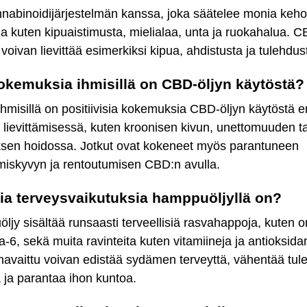
nabinoidijärjestelmän kanssa, joka säätelee monia keh
ja kuten kipuaistimusta, mielialaa, unta ja ruokahalua. 
 voivan lievittää esimerkiksi kipua, ahdistusta ja tulehdus
okemuksia ihmisillä on CBD-öljyn käytöstä?
ihmisillä on positiivisia kokemuksia CBD-öljyn käytöstä er
 lievittämisessä, kuten kroonisen kivun, unettomuuden ta
ksen hoidossa. Jotkut ovat kokeneet myös parantuneen
miskyvyn ja rentoutumisen CBD:n avulla.
sia terveysvaikutuksia hamppuöljyllä on?
jy sisältää runsaasti terveellisiä rasvahappoja, kuten
-6, sekä muita ravinteita kuten vitamiineja ja antioksidan
avaittu voivan edistää sydämen terveyttä, vähentää tul
 ja parantaa ihon kuntoa.