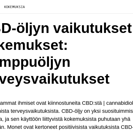
KOKEMUKSIA
D-öljyn vaikutukset
kemukset:
mppuöljyn
rveysvaikutukset
mmat ihmiset ovat kiinnostuneita CBD:stä | cannabidioli
ista terveysvaikutuksista. CBD-öljy on yksi suosituimmi
ta, ja sen käyttöön liittyvistä kokemuksista puhutaan yhä
 Monet ovat kertoneet positiivisista vaikutuksista CBD-