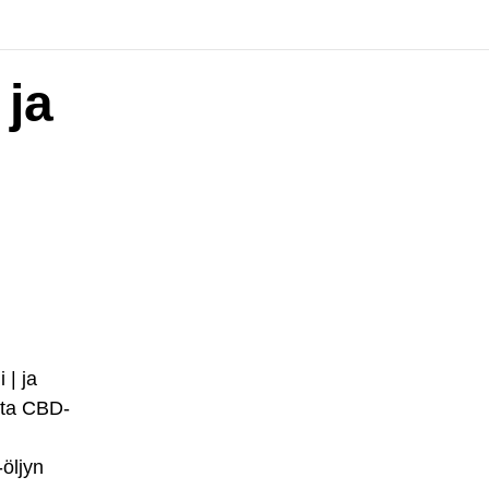
 ja
 | ja
sta CBD-
öljyn