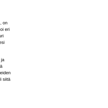
, on
oi eri
ri
esi
 ja
dä
teiden
 siitä