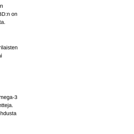
on
CBD:n on
ta.
ilaisten
i
 omega-3
tteja.
ehdusta