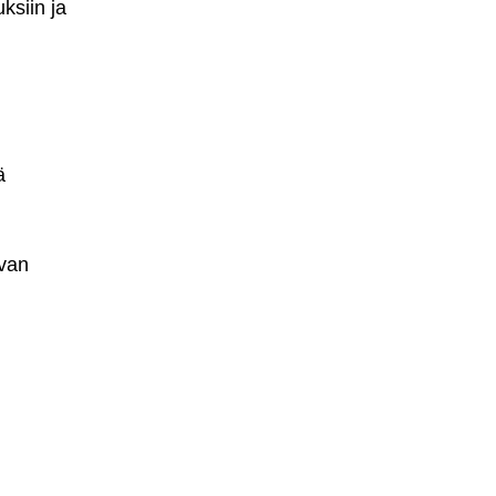
ksiin ja
ä
uvan