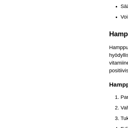
Sää
Voi
Hampp
Hamppuö
hyödyll
vitamiin
positiiv
Hamppu
Par
Vah
Tu