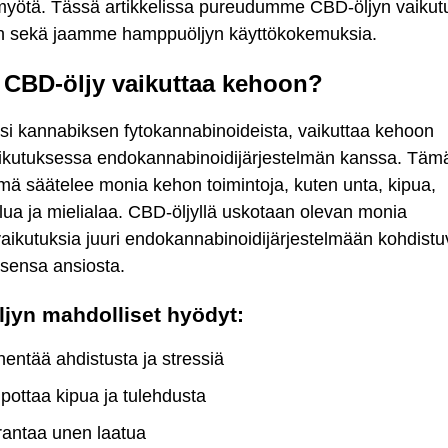
myötä. Tässä artikkelissa pureudumme CBD-öljyn vaikutu
in sekä jaamme hamppuöljyn käyttökokemuksia.
 CBD-öljy vaikuttaa kehoon?
si kannabiksen fytokannabinoideista, vaikuttaa kehoon
ikutuksessa endokannabinoidijärjestelmän kanssa. Täm
lmä säätelee monia kehon toimintoja, kuten unta, kipua,
ua ja mielialaa. CBD-öljyllä uskotaan olevan monia
aikutuksia juuri endokannabinoidijärjestelmään kohdist
ksensa ansiosta.
jyn mahdolliset hyödyt:
entää ahdistusta ja stressiä
pottaa kipua ja tulehdusta
antaa unen laatua