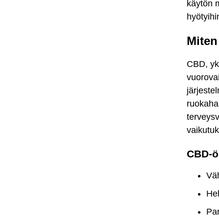
käytön 
hyötyih
Miten
CBD, yk
vuorova
järjeste
ruokahal
terveysv
vaikutu
CBD-öl
Väh
Hel
Par