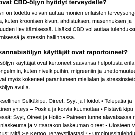
ovat CBD-öljyn hyödyt terveydelle?
n on todettu voivan auttaa monien erilaisten terveyson
a, kuten kroonisen kivun, ahdistuksen, masennuksen ja
uuden lievittämisessä. Lisäksi CBD voi auttaa tulehduks
isessä ja stressin hallinnassa.
kannabisöljyn käyttäjät ovat raportoineet?
öljyn käyttäjät ovat kertoneet saavansa helpotusta erilai
ngelmiin, kuten nivelkipuihin, migreeniin ja unettomuute
vat myös kokeneet parantuneen mielialan ja stressinsie
öljyn avulla.
sellinen Selkäkipu: Oireet, Syyt ja Hoidot
•
Telepatia ja
tinen yhteys – Poskia ja korvia kuumottaa
•
Pistävä kipu
essä: Syyt, Oireet ja Hoito
•
Paineen tunne alavatsassa n
nlaskeuma ja Virtsarakon laskeuman oireet
•
Ulosteen V
us: Mitä Se Kertoo Terveystilastasi?
•
Umpipussitulehdu