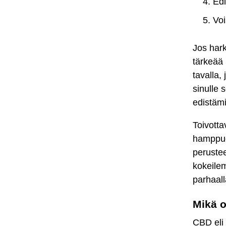
Edi
Voi
Jos hark
tärkeää 
tavalla,
sinulle 
edistämi
Toivotta
hamppuöl
perustee
kokeilem
parhaall
Mikä 
CBD eli