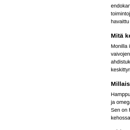
endokan
toiminto
havaittu
Mitä k
Monilla 
vaivojen
ahdistu
keskitty
Millai
Hamppuöl
ja omega
Sen on h
kehossa