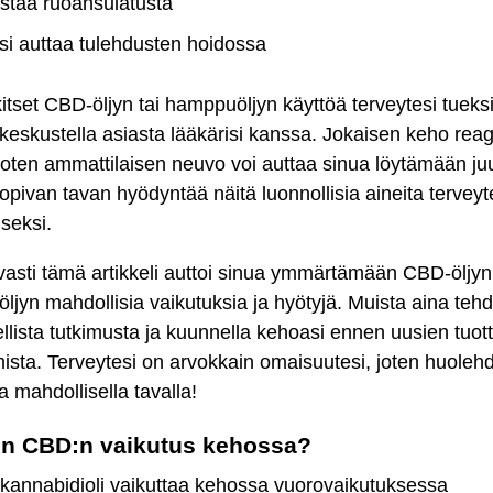
stää ruoansulatusta
si auttaa tulehdusten hoidossa
itset CBD-öljyn tai hamppuöljyn käyttöä terveytesi tueksi
keskustella asiasta lääkärisi kanssa. Jokaisen keho reag
 joten ammattilaisen neuvo voi auttaa sinua löytämään juu
sopivan tavan hyödyntää näitä luonnollisia aineita terveyt
seksi.
vasti tämä artikkeli auttoi sinua ymmärtämään CBD-öljyn
jyn mahdollisia vaikutuksia ja hyötyjä. Muista aina teh
llista tutkimusta ja kuunnella kehoasi ennen uusien tuot
ista. Terveytesi on arvokkain omaisuutesi, joten huolehdi
a mahdollisella tavalla!
on CBD:n vaikutus kehossa?
 kannabidioli vaikuttaa kehossa vuorovaikutuksessa