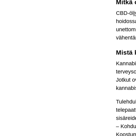
Mitkä 
CBD-öljy
hoidoss
unettom
vähentäm
Mistä 
Kannabis
terveyso
Jotkut o
kannabis
Tulehduk
telepaat
sisäreid
– Kohdu
Koostum