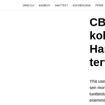
URHEILU
KAUNEUS
VAATTEET
ASUINPAIKKA
PERHE
CB
ko
Ha
te
Yhä usea
sen mon
tuotteis
enemmän.