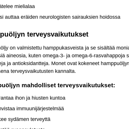
telee mielialaa
si auttaa eräiden neurologisten sairauksien hoidossa
uöljyn terveysvaikutukset
ljy on valmistettu hamppukasveista ja se sisältää moni
isiä aineosia, kuten omega-3- ja omega-6-rasvahappoja 
eja ja antioksidantteja. Monet ovat kokeneet hamppuöljy
isena terveysvaikutusten kannalta.
öljyn mahdolliset terveysvaikutukset:
antaa ihon ja hiusten kuntoa
vistaa immuunijärjestelmää
kee sydämen terveyttä