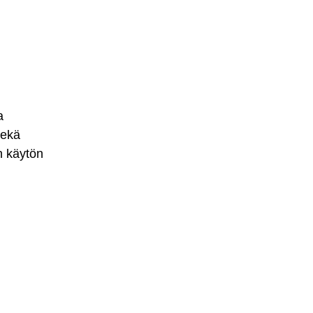
a
sekä
n käytön