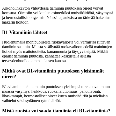
Alkoholinkäytön yhteydessä tiamiinin puutoksen oireet voivat
korostua. Oireisiin voi kuulua esimerkiksi muistihäiriöitä, väsymystä
ja hermostollisia ongelmia. Näissä tapauksissa on tärkeää hakeutua
lääkärin hoitoon.
B1 Vitamiinin lähteet
Huolehtimalla monipuolisesta ruokavaliosta voi varmistaa riittävän
tiamiinin saannin. Muista sisällyttää ruokavalioon edellä mainittujen
lisäksi myös maitotuotteita, kananmunia ja täysjyväleipää. Mikäli
epäilet tiamiinin puutosta, kannattaa keskustella asiasta
terveydenhuollon ammattilaisen kanssa.
Mitkä ovat B1-vitamiinin puutoksen yleisimmät
oireet?
B1-vitamiinin eli tiamiinin puutoksen yleisimpiä oireita ovat muun
muassa väsymys, heikkous, ruokahaluttomuus, pahoinvointi,
lihaskrampit, hermostolliset oireet kuten muistihäiriöt ja mielialan
vaihtelut sekä sydämen rytmihäiriöt.
Mistä ruoista voi saada tiamiinia eli B1-vitamiinia?