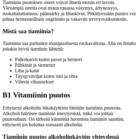
Tiamiinin puutoksen oireet voivat ilmetä monin eri tavoin.
Yleisimpiä oireita ovat muun muassa väsymys, ärtyneisyys,
ruokahaluttomuus, päänsärky ja lihaskivut. Pitkittyessään puutos voi
johtaa hermostollisiin ongelmiin ja vakaviin terveysvaikutuksiin.
Mistä saa tiamiinia?
Tiamiinia saa parhaiten monipuolisesta ruokavaliosta. Alla on listattu
joitakin hyviä tiamiinin lähteitä:
Palkokasvit kuten pavut ja herneet
Pähkinät ja siemenet
Liha ja kalat
Täysjyväviljat kuten riisi ja ohra
Vihreät vihannekset
B1 Vitamiinin puutos
Erityisesti alkoholin liikakäyttöön liitetään tiamiinin puutosta.
Alkoholi häiritsee tiamiinin imeytymistä, mikä voi johtaa
puutostilaan. On tärkeää kiinnittää huomiota tiamiinin saantiin,
erityisesti jos kuluttaa runsaasti alkoholia.
Tiamiinin puutos alkoholinkäytön yhteydessä