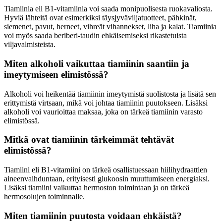
Tiamiinia eli B1-vitamiinia voi saada monipuolisesta ruokavaliosta.
Hyviä lähteitä ovat esimerkiksi täysjyväviljatuotteet, pähkinät,
siemenet, pavut, herneet, vihreät vihannekset, liha ja kalat. Tiamiinia
voi myös saada beriberi-taudin ehkäisemiseksi rikastetuista
viljavalmisteista.
Miten alkoholi vaikuttaa tiamiinin saantiin ja
imeytymiseen elimistössä?
Alkoholi voi heikentää tiamiinin imeytymistä suolistosta ja lisätä sen
erittymistä virtsaan, mikä voi johtaa tiamiinin puutokseen. Lisäksi
alkoholi voi vaurioittaa maksaa, joka on tärkeä tiamiinin varasto
elimistössä.
Mitkä ovat tiamiinin tärkeimmät tehtävät
elimistössä?
Tiamiini eli B1-vitamiini on tärkeä osallistuessaan hiilihydraattien
aineenvaihduntaan, erityisesti glukoosin muuttumiseen energiaksi.
Lisäksi tiamiini vaikuttaa hermoston toimintaan ja on tärkeä
hermosolujen toiminnalle.
Miten tiamiinin puutosta voidaan ehkäistä?