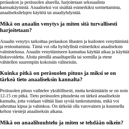
peräaukon ja peräsuolen alueella, harjoitetaan seksuaalista
kanssakäymistä. Anaaliseksi voi sisältää esimerkiksi sormettamista,
anaaliseksilelujen käyttöä tai anaaliyhdyntää.
Mikä on anaalin venytys ja miten sitä turvallisesti
harjoitetaan?
Anaalin venytys tarkoittaa peräaukon lihasten ja kudosten venyttämistä
ja rentouttamista. Tämä voi olla hyödyllistä esimerkiksi anaaliseksin
valmistelussa. Anaalin venyttämiseen kannattaa käyttää aikaa ja käyttää
liukuvoidetta. Aloita pienillä anaalitapeilla tai sormilla ja etene
vähitellen suurempiin kokoisiin välineisiin.
Kuinka pitkä on peräsuolen pituus ja miksi se on
tärkeä tieto anaaliseksin kannalta?
Peräsuolen pituus vaihtelee yksilöllisesti, mutta keskimäärin se on noin
12-15 cm pitkä. Tieto peräsuolen pituudesta on tärkeä anaaliseksin
kannalta, jotta voidaan välttää liian syvää tunkeutumista, mikä voi
aiheuttaa kipua ja vahinkoa. On tärkeää olla varovainen ja kuunnella
kehon viestejä anaaliseksin aikana.
Mikä on anaalihuuhtelu ja miten se tehdään oikein?