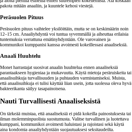
ja aloita pienillä esineillä ennen suurempien kokeilemista. Älä koskaan
pakota mitään anaaliin, ja kuuntele kehosi viestejä.
Peräsuolen Pituus
Peräsuolen pituus vaihtelee yksilöittäin, mutta se on keskimäärin noin
12–15 cm. Anaaliyhdyntä voi tuntua syvemmällä ja aiheuttaa erilaisia
tuntemuksia verrattuna emätinyhdyntään. Ole varovainen ja
kommunikoi kumppanisi kanssa avoimesti kokeillessasi anaaliseksiä.
Anaali Huuhtelu
Monet harrastajat suosivat anaalin huuhtelua ennen anaaliseksiä
parantaakseen hygieniaa ja mukavuutta. Käytä mietoja peräruiskeita tai
anaalisuihkuja turvallisuuden ja puhtauden varmistamiseksi. Muista,
että anaalisuihkuja ei tulisi käyttää liian usein, jotta suolessa oleva hyvä
bakteerikanta säilyy tasapainoisena.
Nauti Turvallisesti Anaaliseksistä
On tärkeää muistaa, että anaaliseksiä ei pidä kokeilla painostuksesta tai
ilman molemminpuolista suostumusta. Valitse turvallinen ja luotettava
kumppani, kommunikoi avoimesti haluistasi ja rajoistasi sekä käytä
aina kondomia anaaliyhdyntään suojautuaksesi seksitaudeilta.