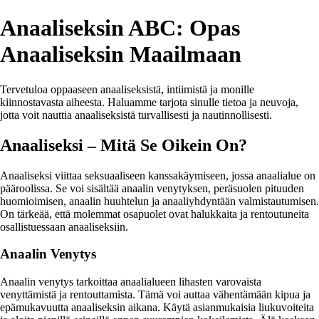
Anaaliseksin ABC: Opas
Anaaliseksin Maailmaan
Tervetuloa oppaaseen anaaliseksistä, intiimistä ja monille
kiinnostavasta aiheesta. Haluamme tarjota sinulle tietoa ja neuvoja,
jotta voit nauttia anaaliseksistä turvallisesti ja nautinnollisesti.
Anaaliseksi – Mitä Se Oikein On?
Anaaliseksi viittaa seksuaaliseen kanssakäymiseen, jossa anaalialue on
pääroolissa. Se voi sisältää anaalin venytyksen, peräsuolen pituuden
huomioimisen, anaalin huuhtelun ja anaaliyhdyntään valmistautumisen.
On tärkeää, että molemmat osapuolet ovat halukkaita ja rentoutuneita
osallistuessaan anaaliseksiin.
Anaalin Venytys
Anaalin venytys tarkoittaa anaalialueen lihasten varovaista
venyttämistä ja rentouttamista. Tämä voi auttaa vähentämään kipua ja
epämukavuutta anaaliseksin aikana. Käytä asianmukaisia liukuvoiteita