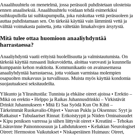
Anaalihuuhtelu on menetelmä, jossa peräsuoli puhdistetaan ulosteista
ennen anaaliseksiä. Anaalihuuhtelu voidaan tehdä esimerkiksi
suihkupullolla tai suihkupumpulla, joka ruiskuttaa vettä peräsuoleen ja
auttaa puhdistamaan sen. On tärkeää käyttää vain lämmintä vettä ja
välttää voimakasta painetta, jotta vältetään limakalvojen ärsytystä.
Mitä tulee ottaa huomioon anaaliyhdyntää
harrastaessa?
Anaaliyhdyntä vaatii erityistä huolellisuutta ja valmistautumista. On
tärkeää käyttää runsaasti liukuvoidetta, aloittaa varovasti ja kuunnella
kumppanin kehon reaktioita. Kommunikaatio on avainasemassa
anaaliyhdyntää harrastaessa, jotta voidaan varmistaa molempien
osapuolten mukavuus ja turvallisuus. Muista myös käyttää kondomia
suojautuaksesi seksitaudeilta.
Ylikunto ja Ylirasitustila: Tunnista ja ehkäise oireet ajoissa
•
Erektio –
Mikä on erektio
•
Helppo ja Raikas Juhannusdrinkki – Virkistävät
Drinkit Juhannukseen
•
Mitä Ei Saa Syödä Kun On Kihti –
Tärkeimmät Ruokavalio-Ohjeet
•
Vauvan Puklu ja Oksennus: Syyt ja
Ratkaisut
•
Tubulaariset Rinnat: Erikoistyypit ja Niiden Ominaisuudet
•
Kipu peniksen varressa ja siihen liittyvät oireet
•
Kreatiini – Tehokas
Lisäravinne Painonnousuun ja Laihdutukseen
•
Keliakian Neurologiset
Oireet: Hermoston Vaikutukset
•
Niskaperäinen Huimaus: Oireet,