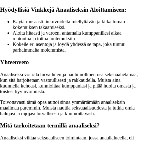
Hyödyllisiä Vinkkejä Anaaliseksin Aloittamiseen:
Käytä runsaasti liukuvoidetta miellyttävän ja kitkattoman
kokemuksen takaamiseksi.
Aloita hitaasti ja varoen, antamalla kumppanillesi aikaa
rentoutua ja tottua tuntemuksiin.
Kokeile eri asentoja ja löydä yhdessä se tapa, joka tuntuu
parhaimmalta molemmista.
Yhteenveto
Anaaliseksi voi olla turvallinen ja nautinnollinen osa seksuaalielämää,
kun sitä harjoitetaan vastuullisesti ja rakkaudella. Muista aina
kuunnella kehoasi, kunnioittaa kumppaniasi ja pitää huolta omasta ja
toistesi hyvinvoinnista.
Toivottavasti tämä opas auttoi sinua ymmärtämään anaaliseksin
maailmaa paremmin. Muista nauttia seksuaalisuudesta ja tutkia omia
halujasi ja rajojasi turvallisesti ja kunnioittavasti.
Mitä tarkoitetaan termillä anaaliseksi?
Anaaliseksi viittaa seksuaaliseen toimintaan, jossa anaalialueella, eli